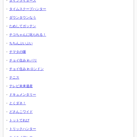
タイプライターズ
タイムスクープハンター
ダウンタウンなう
ためしてガッテン
チコちゃんに叱られる！
ちちんぷいぷい
チマタの噺
チョイ住み in パリ
チョイ住み in ロンドン
テニス
テレビ未来遺産
ドキュメンタリー
とくダネ！
どさんこワイド
トットてれび
トリックハンター