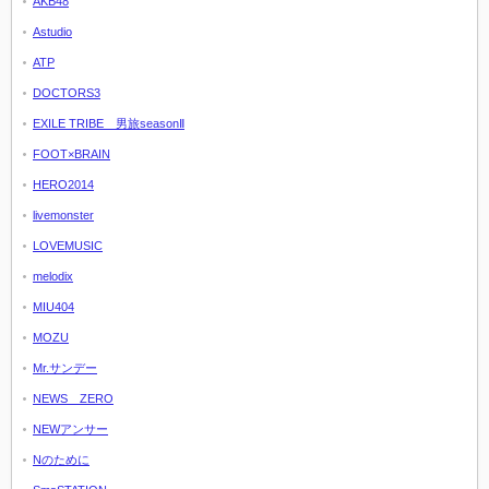
AKB48
Astudio
ATP
DOCTORS3
EXILE TRIBE 男旅seasonⅡ
FOOT×BRAIN
HERO2014
livemonster
LOVEMUSIC
melodix
MIU404
MOZU
Mr.サンデー
NEWS ZERO
NEWアンサー
Nのために