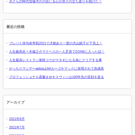
ボクらの時代窪塚洋介の信じる心が息子の立ち直りを助けた！
最近の投稿
プレバト俳句炎帝戦2021で才能あり一度の犬山紙子が下克上！
人生最高佐々木蔵之介マクベスの一人芝居でZONEに入った話！
人生最高レストラン柴咲コウがマタギになる為にクリアする事
がっちりマンデーaideaはAAカーゴをマックに採用されて急成長
プロフェッショナル斎藤まゆキスヴィンは100年先の笑顔を造る
アーカイブ
2021年8月
2021年7月