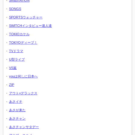
SmaSTATION
SONGS
SPORTSウォッチャー
SWITCHインタビュー達人達
TOKIOカケル
TOKYOディープ！
TVドラマ
U型ライブ
VS嵐
youは何しに日本へ
ZIP
アウト×デラックス
あさイチ
あさが来た
あさチャン
あさチャンサタデー