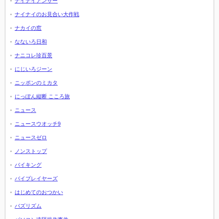
ナイナイアンサー
ナイナイのお見合い大作戦
ナカイの窓
なないろ日和
ナニコレ珍百景
にじいろジーン
ニッポンのミカタ
にっぽん縦断 こころ旅
ニュース
ニュースウオッチ9
ニュースゼロ
ノンストップ
バイキング
バイプレイヤーズ
はじめてのおつかい
バズリズム