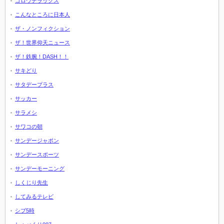
ゴロウデラックス
こんなところに日本人
ザ・ノンフィクション
ザ！世界仰天ニュース
ザ！鉄腕！DASH！！
サキどり
サタデープラス
サッカー
サラメシ
サワコの朝
サンデージャポン
サンデースポーツ
サンデーモーニング
しくじり先生
してみるテレビ
シブ5時