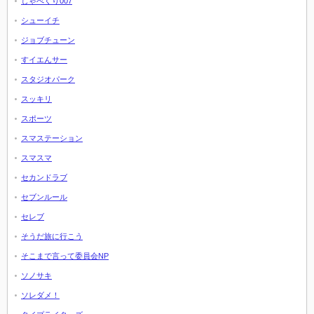
しゃべくり007
シューイチ
ジョブチューン
すイエんサー
スタジオパーク
スッキリ
スポーツ
スマステーション
スマスマ
セカンドラブ
セブンルール
セレブ
そうだ旅に行こう
そこまで言って委員会NP
ソノサキ
ソレダメ！