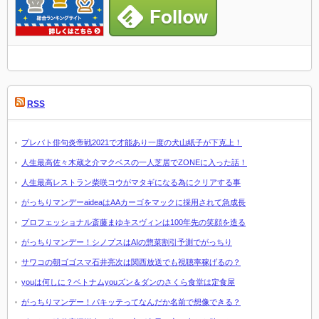
RSS
プレバト俳句炎帝戦2021で才能あり一度の犬山紙子が下克上！
人生最高佐々木蔵之介マクベスの一人芝居でZONEに入った話！
人生最高レストラン柴咲コウがマタギになる為にクリアする事
がっちりマンデーaideaはAAカーゴをマックに採用されて急成長
プロフェッショナル斎藤まゆキスヴィンは100年先の笑顔を造る
がっちりマンデー！シノプスはAIの惣菜割引予測でがっちり
サワコの朝ゴゴスマ石井亮次は関西放送でも視聴率稼げるの？
youは何しに？ベトナムyouズン＆ダンのさくら食堂は定食屋
がっちりマンデー！パキッテってなんだか名前で想像できる？