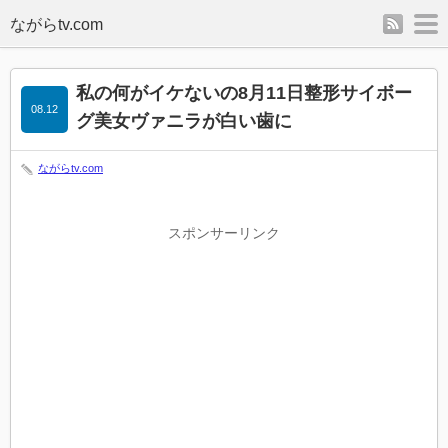
rss
m
私の何がイケないの8月11日整形サイボー
08.12
グ美女ヴァニラが白い歯に
ながらtv.com
スポンサーリンク