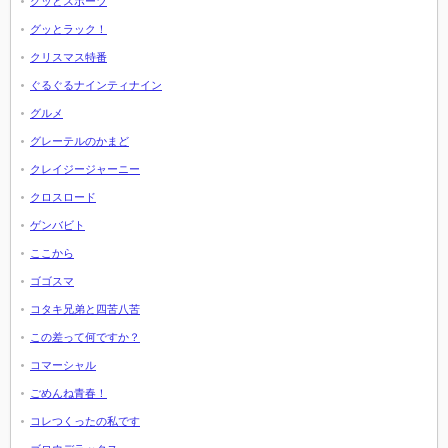
グッとスポーツ
グッとラック！
クリスマス特番
ぐるぐるナインティナイン
グルメ
グレーテルのかまど
クレイジージャーニー
クロスロード
ゲンバビト
ここから
ゴゴスマ
コタキ兄弟と四苦八苦
この差って何ですか？
コマーシャル
ごめんね青春！
コレつくったの私です