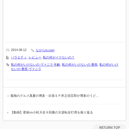
2014 08.12
ながらtv.com
バラエティ
,
レビュー
,
私の何がイケないの？
私の何がいけないの ヴァニラ 年齢
,
私の何がいけないの 整形
,
私の何がいけ
ないの 整形 ヴァニラ
孤独のグルメ真夏の博多・出張ＳＰ井之頭五郎が博多のうど…
【動画】星稜vs小松大谷９回裏の大逆転全打席を振り返る
RETURN TOP