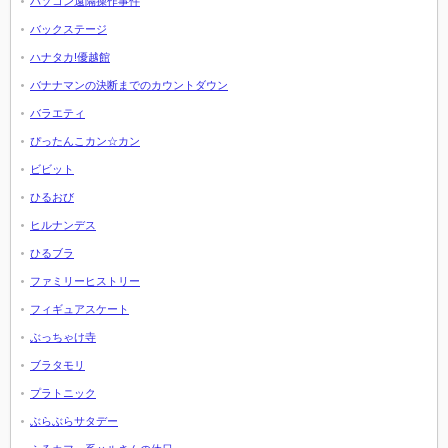
パソコン遠隔操作事件
バックステージ
ハナタカ!優越館
バナナマンの決断までのカウントダウン
バラエティ
ぴったんこカン☆カン
ビビット
ひるおび
ヒルナンデス
ひるブラ
ファミリーヒストリー
フィギュアスケート
ぶっちゃけ寺
ブラタモリ
プラトニック
ぶらぶらサタデー