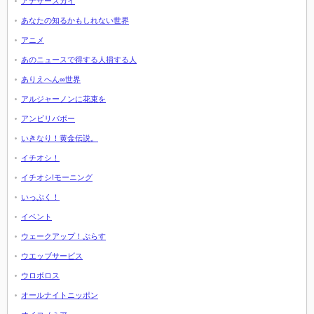
アナザースカイ
あなたの知るかもしれない世界
アニメ
あのニュースで得する人損する人
ありえへん∞世界
アルジャーノンに花束を
アンビリバボー
いきなり！黄金伝説。
イチオシ！
イチオシ!モーニング
いっぷく！
イベント
ウェークアップ！ぷらす
ウエッブサービス
ウロボロス
オールナイトニッポン