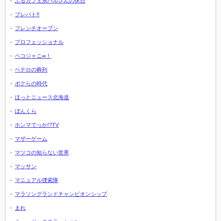
ふるカフェ系ハルさんの休日
プレバト!!
フレンチオープン
プロフェッショナル
ペコジャニ∞！
ペテロの葬列
ボクらの時代
ほっとニュース北海道
ぼんくら
ホンマでっか!?TV
マザーゲーム
マツコの知らない世界
マッサン
マニュアル捜索隊
マラソングランドチャンピオンシップ
まれ