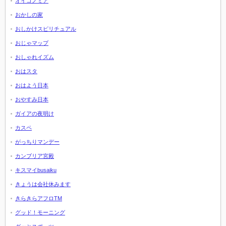
オイコノミア
おかしの家
おしかけスピリチュアル
おじゃマップ
おしゃれイズム
おはスタ
おはよう日本
おやすみ日本
ガイアの夜明け
カスペ
がっちりマンデー
カンブリア宮殿
キスマイbusaiku
きょうは会社休みます
きらきらアフロTM
グッド！モーニング