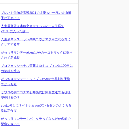
プレバト俳句炎帝戦2021で才能あり一度の犬山紙
子が下克上！
人生最高佐々木蔵之介マクベスの一人芝居で
ZONEに入った話！
人生最高レストラン柴咲コウがマタギになる為に
クリアする事
がっちりマンデーaideaはAAカーゴをマックに採用
されて急成長
プロフェッショナル斎藤まゆキスヴィンは100年先
の笑顔を造る
がっちりマンデー！シノプスはAIの惣菜割引予測
でがっちり
サワコの朝ゴゴスマ石井亮次は関西放送でも視聴
率稼げるの？
youは何しに？ベトナムyouズン＆ダンのさくら食
堂は定食屋
がっちりマンデー！パキッテってなんだか名前で
想像できる？