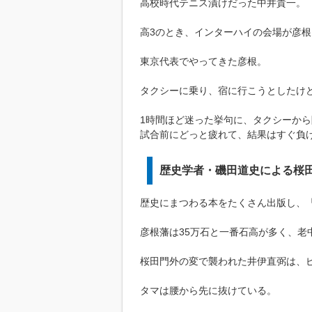
高校時代テニス漬けだった中井貴一。
高3のとき、インターハイの会場が彦根
東京代表でやってきた彦根。
タクシーに乗り、宿に行こうとしたけ
1時間ほど迷った挙句に、タクシーか
試合前にどっと疲れて、結果はすぐ負
歴史学者・磯田道史による桜
歴史にまつわる本をたくさん出版し、
彦根藩は35万石と一番石高が多く、老
桜田門外の変で襲われた井伊直弼は、
タマは腰から先に抜けている。