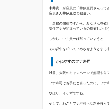
中井貴一が店員に「井伊直弼さんって
店員さん井伊直政と勘違い。
「彦根の開祖ですから、みなさん尊敬
安住アナが間違っているの指摘したほ
しかし、中井貴一は黙っていようと。 
その背中を叩いて止めさせようとする
かねやすのフナ寿司
以前、大阪のキャンペーンで無理やり
フナ寿司は苦手だと言ったのに、フナ
やはり、イケずですね。
そして、わざとフナ寿司へ話題を持っ