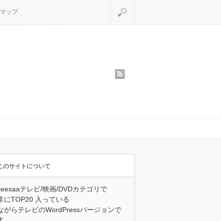
検索
マップ
rss
このサイトについて
seesaaテレビ/映画/DVDカテゴリで
常にTOP20 入っている
ながらテレビのWordPressバージョンで
す。