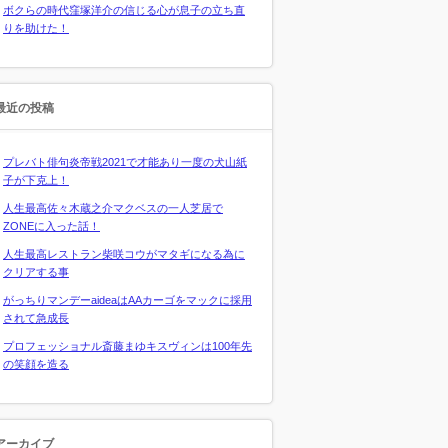
ボクらの時代窪塚洋介の信じる心が息子の立ち直
りを助けた！
最近の投稿
プレバト俳句炎帝戦2021で才能あり一度の犬山紙
子が下克上！
人生最高佐々木蔵之介マクベスの一人芝居で
ZONEに入った話！
人生最高レストラン柴咲コウがマタギになる為に
クリアする事
がっちりマンデーaideaはAAカーゴをマックに採用
されて急成長
プロフェッショナル斎藤まゆキスヴィンは100年先
の笑顔を造る
アーカイブ