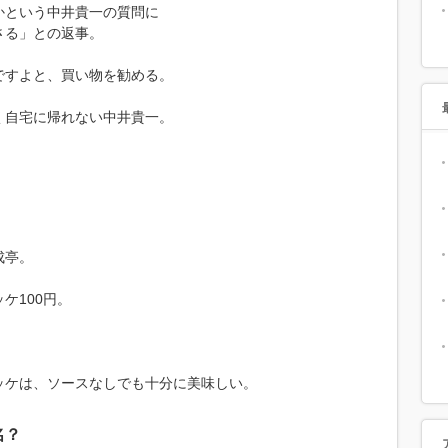
かという中井貴一の質問に
さる」との返事。
ですよと、買い物を勧める。
く自宅に帰れない中井貴一。
成亭。
ケ100円。
ッケは、ソースなしでも十分に美味しい。
名？