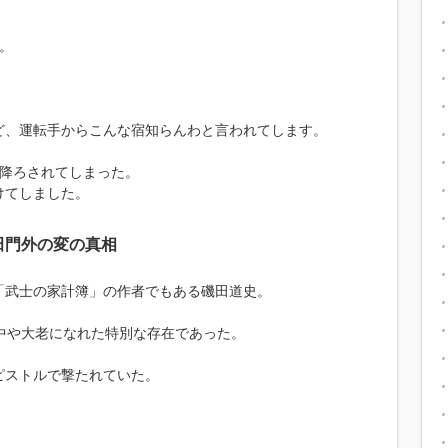
。
ど、運転手からこんな宿知らんわと言われてします。
ら降ろされてしまった。
けてしました。
田門外の変の真相
「武士の家計簿」の作者でもある磯田道史。
中や大老になれた特別な存在であった。
ピストルで撃たれていた。