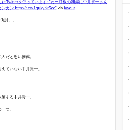
Twitterを使っています: "わー彦根の湖岸に中井貴一さん
http://t.co/1qukyNr5cc"
via
kwout
の仇討」。
。
の人だと思い推薦。
覚えていない中井貴一。
散策する中井貴一。
の一つ。