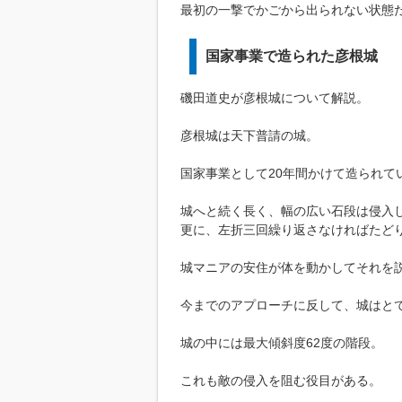
最初の一撃でかごから出られない状態
国家事業で造られた彦根城
磯田道史が彦根城について解説。
彦根城は天下普請の城。
国家事業として20年間かけて造られて
城へと続く長く、幅の広い石段は侵入
更に、左折三回繰り返さなければたど
城マニアの安住が体を動かしてそれを
今までのアプローチに反して、城はと
城の中には最大傾斜度62度の階段。
これも敵の侵入を阻む役目がある。