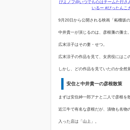
ぴよノフ@いつでも心はチームた行さんは
いるー #ぴったんこカンカン 
9月20日から公開される映画「柘榴坂
中井貴一が演じるのは、彦根藩の藩士
広末涼子はその妻・せつ。
広末涼子の作品を見て、女房役にはこ
しかし、どの作品を見ていたのか全然
安住と中井貴一の彦根散策
まずは安住紳一郎アナと二人で彦根を
近江牛で有名な彦根だが、漬物も名物
入った店は「山上」。