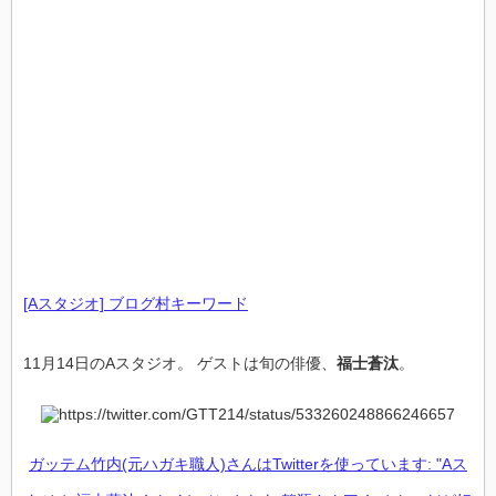
[Aスタジオ] ブログ村キーワード
11月14日のAスタジオ。 ゲストは旬の俳優、
福士蒼汰
。
ガッテム竹内(元ハガキ職人)さんはTwitterを使っています: "Aス