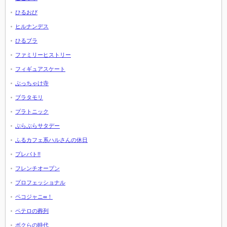
ひるおび
ヒルナンデス
ひるブラ
ファミリーヒストリー
フィギュアスケート
ぶっちゃけ寺
ブラタモリ
プラトニック
ぶらぶらサタデー
ふるカフェ系ハルさんの休日
プレバト!!
フレンチオープン
プロフェッショナル
ペコジャニ∞！
ペテロの葬列
ボクらの時代