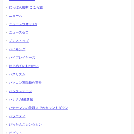
にっぽん縦断 こころ旅
ニュース
ニュースウオッチ9
ニュースゼロ
ノンストップ
バイキング
バイプレイヤーズ
はじめてのおつかい
バズリズム
パソコン遠隔操作事件
バックステージ
ハナタカ!優越館
バナナマンの決断までのカウントダウン
バラエティ
ぴったんこカン☆カン
ビビット