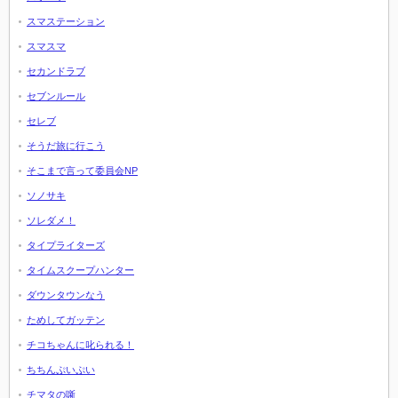
スマステーション
スマスマ
セカンドラブ
セブンルール
セレブ
そうだ旅に行こう
そこまで言って委員会NP
ソノサキ
ソレダメ！
タイプライターズ
タイムスクープハンター
ダウンタウンなう
ためしてガッテン
チコちゃんに叱られる！
ちちんぷいぷい
チマタの噺