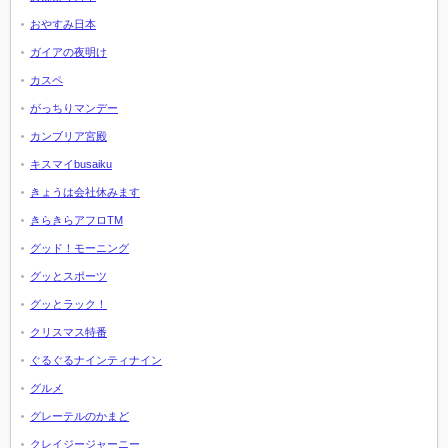
おやすみ日本
ガイアの夜明け
カスペ
がっちりマンデー
カンブリア宮殿
キスマイbusaiku
きょうは会社休みます
きらきらアフロTM
グッド！モーニング
グッとスポーツ
グッとラック！
クリスマス特番
ぐるぐるナインティナイン
グルメ
グレーテルのかまど
クレイジージャーニー