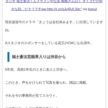
タジオ 福士蒼汰くんイケメンやなあ 鶴瓶さん曰く オトコだが好
きな顔…だそうですww http://t.co/sJuj5ULSdc"
via
kwout
現在放送中のドラマ「きょうは会社休みます」に出演しています
ね。
Aスタジオのスポンサーをしている花王のCMにも出演中。
福士蒼汰芸能界入りは渋谷から
5年前、高校1年生のときに友人と渋谷へ。
このとき、声をかけられて写真を撮られ、雑誌に掲載。
それを今の事務所が見てスカウト。