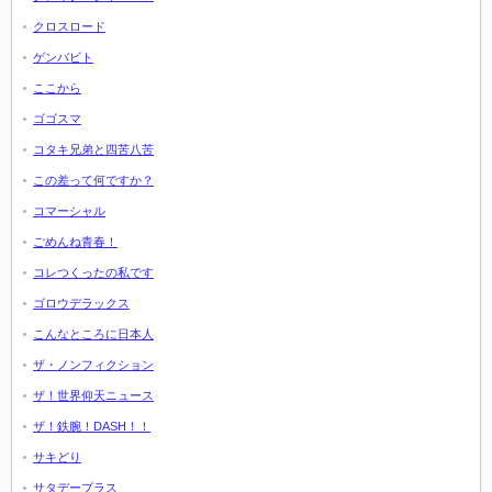
クロスロード
ゲンバビト
ここから
ゴゴスマ
コタキ兄弟と四苦八苦
この差って何ですか？
コマーシャル
ごめんね青春！
コレつくったの私です
ゴロウデラックス
こんなところに日本人
ザ・ノンフィクション
ザ！世界仰天ニュース
ザ！鉄腕！DASH！！
サキどり
サタデープラス