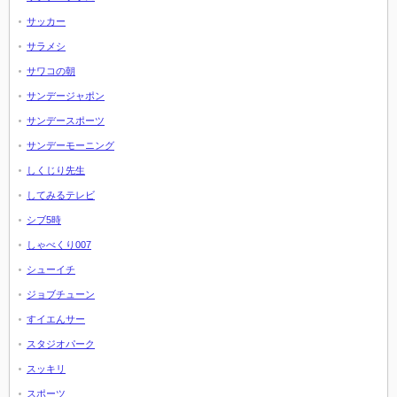
サッカー
サラメシ
サワコの朝
サンデージャポン
サンデースポーツ
サンデーモーニング
しくじり先生
してみるテレビ
シブ5時
しゃべくり007
シューイチ
ジョブチューン
すイエんサー
スタジオパーク
スッキリ
スポーツ