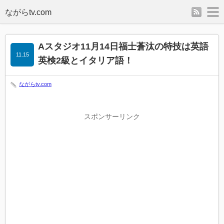
rss
m
Aスタジオ11月14日福士蒼汰の特技は英語
11.15
英検2級とイタリア語！
ながらtv.com
スポンサーリンク