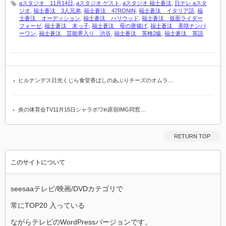
aスタジオ 11月14日
,
aスタジオ ゲスト
,
aスタジオ 福士蒼汰
,
日テレ aスタ
ジオ
,
福士蒼汰 3人兄弟
,
福士蒼汰 47RONIN
,
福士蒼汰 イタリア語
,
福
士蒼汰 オーディション
,
福士蒼汰 ハリウッド
,
福士蒼汰 仮面ライダー
フォーゼ
,
福士蒼汰 末っ子
,
福士蒼汰 母の唐揚げ
,
福士蒼汰 美咲ナンバ
ーワン
,
福士蒼汰 芸能界入り 渋谷
,
福士蒼汰 英検2級
,
福士蒼汰 英語
ヒルナンデス日光くじら食堂香ばしのあぶりチーズのオムラ…
炎の体育会TV11月15日シャラポワin原宿IMG同窓…
RETURN TOP
このサイトについて
seesaaテレビ/映画/DVDカテゴリで
常にTOP20 入っている
ながらテレビのWordPressバージョンです。