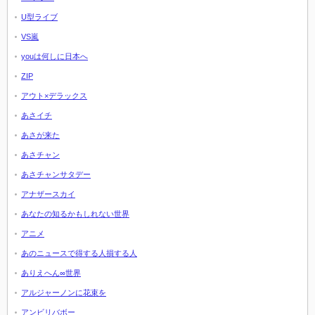
U型ライブ
VS嵐
youは何しに日本へ
ZIP
アウト×デラックス
あさイチ
あさが来た
あさチャン
あさチャンサタデー
アナザースカイ
あなたの知るかもしれない世界
アニメ
あのニュースで得する人損する人
ありえへん∞世界
アルジャーノンに花束を
アンビリバボー