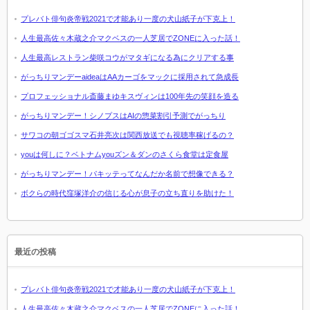
プレバト俳句炎帝戦2021で才能あり一度の犬山紙子が下克上！
人生最高佐々木蔵之介マクベスの一人芝居でZONEに入った話！
人生最高レストラン柴咲コウがマタギになる為にクリアする事
がっちりマンデーaideaはAAカーゴをマックに採用されて急成長
プロフェッショナル斎藤まゆキスヴィンは100年先の笑顔を造る
がっちりマンデー！シノプスはAIの惣菜割引予測でがっちり
サワコの朝ゴゴスマ石井亮次は関西放送でも視聴率稼げるの？
youは何しに？ベトナムyouズン＆ダンのさくら食堂は定食屋
がっちりマンデー！パキッテってなんだか名前で想像できる？
ボクらの時代窪塚洋介の信じる心が息子の立ち直りを助けた！
最近の投稿
プレバト俳句炎帝戦2021で才能あり一度の犬山紙子が下克上！
人生最高佐々木蔵之介マクベスの一人芝居でZONEに入った話！