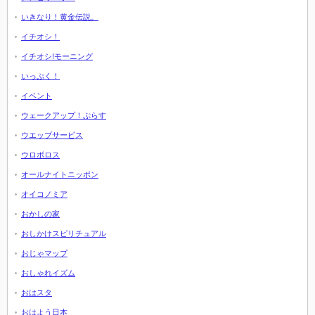
いきなり！黄金伝説。
イチオシ！
イチオシ!モーニング
いっぷく！
イベント
ウェークアップ！ぷらす
ウエッブサービス
ウロボロス
オールナイトニッポン
オイコノミア
おかしの家
おしかけスピリチュアル
おじゃマップ
おしゃれイズム
おはスタ
おはよう日本