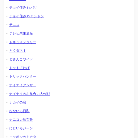
チョイ住み in パリ
チョイ住み in ロンドン
テニス
テレビ未来遺産
ドキュメンタリー
とくダネ！
どさんこワイド
トットてれび
トリックハンター
ナイナイアンサー
ナイナイのお見合い大作戦
ナカイの窓
なないろ日和
ナニコレ珍百景
にじいろジーン
ニッポンのミカタ