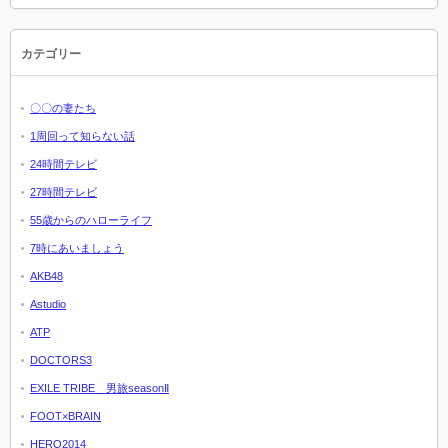
カテゴリー
〇〇の妻たち
1周回って知らない話
24時間テレビ
27時間テレビ
55歳からのハローライフ
7時にあいましょう
AKB48
Astudio
ATP
DOCTORS3
EXILE TRIBE 男旅seasonⅡ
FOOT×BRAIN
HERO2014