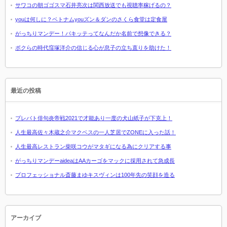
サワコの朝ゴゴスマ石井亮次は関西放送でも視聴率稼げるの？
youは何しに？ベトナムyouズン＆ダンのさくら食堂は定食屋
がっちりマンデー！パキッテってなんだか名前で想像できる？
ボクらの時代窪塚洋介の信じる心が息子の立ち直りを助けた！
最近の投稿
プレバト俳句炎帝戦2021で才能あり一度の犬山紙子が下克上！
人生最高佐々木蔵之介マクベスの一人芝居でZONEに入った話！
人生最高レストラン柴咲コウがマタギになる為にクリアする事
がっちりマンデーaideaはAAカーゴをマックに採用されて急成長
プロフェッショナル斎藤まゆキスヴィンは100年先の笑顔を造る
アーカイブ