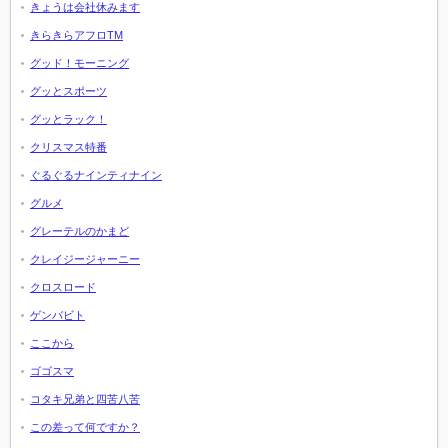
きょうは会社休みます
きらきらアフロTM
グッド！モーニング
グッとスポーツ
グッとラック！
クリスマス特番
ぐるぐるナインティナイン
グルメ
グレーテルのかまど
クレイジージャーニー
クロスロード
ゲンバビト
ここから
ゴゴスマ
コタキ兄弟と四苦八苦
この差って何ですか？