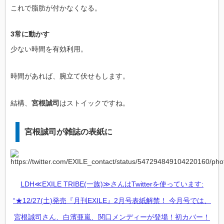
これで脂肪が付かなくなる。
3常に動かす
少ない時間を有効利用。
時間があれば、腕立て伏せもします。
結構、
宮根誠司
はストイックですね。
宮根誠司が雑誌の表紙に
LDH≪EXILE TRIBE(一族)≫さんはTwitterを使っています:
“★12/27(土)発売『月刊EXILE』2月号表紙解禁！ 今月号では、
宮根誠司さん、白濱亜嵐、関口メンディーが登場！初カバー！