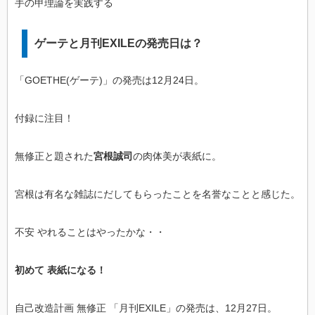
手の甲理論を実践する
ゲーテと月刊EXILEの発売日は？
「GOETHE(ゲーテ)」の発売は12月24日。
付録に注目！
無修正と題された
宮根誠司
の肉体美が表紙に。
宮根は有名な雑誌にだしてもらったことを名誉なことと感じた。
不安 やれることはやったかな・・
初めて 表紙になる！
自己改造計画 無修正 「月刊EXILE」の発売は、12月27日。