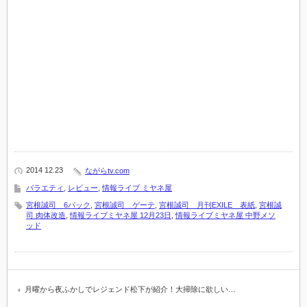
2014 12.23
ながらtv.com
バラエティ
,
レビュー
,
情報ライブ ミヤネ屋
宮根誠司 6パック
,
宮根誠司 ゲーテ
,
宮根誠司 月刊EXILE 表紙
,
宮根誠
司 肉体改造
,
情報ライブミヤネ屋 12月23日
,
情報ライブミヤネ屋 中野メソ
ッド
月曜から夜ふかしでレジェンド松下が紹介！大掃除に欲しい…