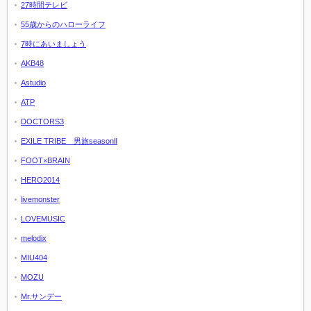
27時間テレビ
55歳からのハローライフ
7時にあいましょう
AKB48
Astudio
ATP
DOCTORS3
EXILE TRIBE 男旅seasonⅡ
FOOT×BRAIN
HERO2014
livemonster
LOVEMUSIC
melodix
MIU404
MOZU
Mr.サンデー