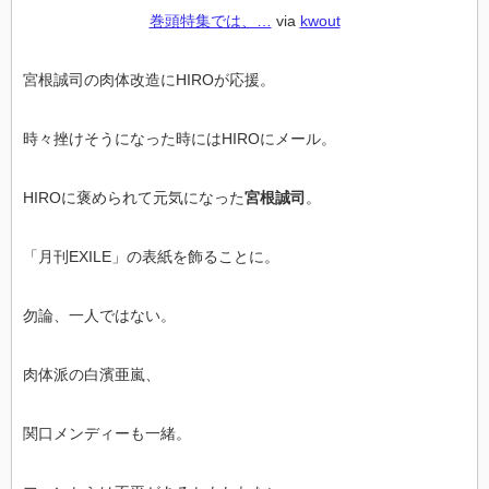
巻頭特集では、…
via
kwout
宮根誠司の肉体改造にHIROが応援。
時々挫けそうになった時にはHIROにメール。
HIROに褒められて元気になった
宮根誠司
。
「月刊EXILE」の表紙を飾ることに。
勿論、一人ではない。
肉体派の白濱亜嵐、
関口メンディーも一緒。