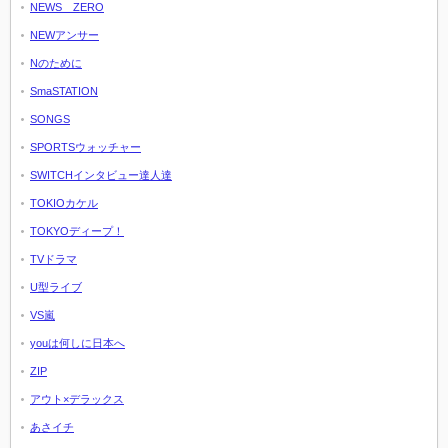
NEWS ZERO
NEWアンサー
Nのために
SmaSTATION
SONGS
SPORTSウォッチャー
SWITCHインタビュー達人達
TOKIOカケル
TOKYOディープ！
TVドラマ
U型ライブ
VS嵐
youは何しに日本へ
ZIP
アウト×デラックス
あさイチ