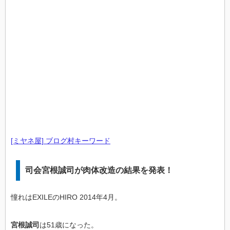
[ミヤネ屋] ブログ村キーワード
司会宮根誠司が肉体改造の結果を発表！
憧れはEXILEのHIRO 2014年4月。
宮根誠司
は51歳になった。