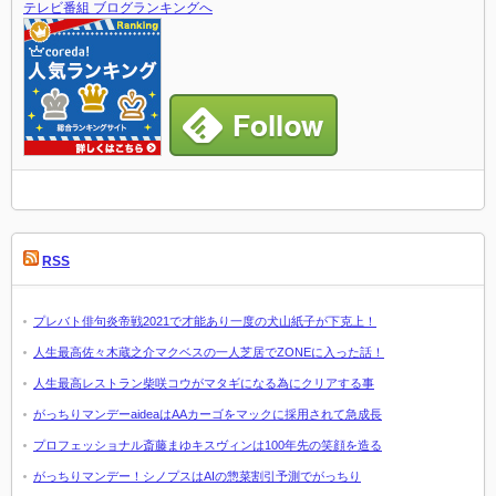
テレビ番組 ブログランキングへ
RSS
プレバト俳句炎帝戦2021で才能あり一度の犬山紙子が下克上！
人生最高佐々木蔵之介マクベスの一人芝居でZONEに入った話！
人生最高レストラン柴咲コウがマタギになる為にクリアする事
がっちりマンデーaideaはAAカーゴをマックに採用されて急成長
プロフェッショナル斎藤まゆキスヴィンは100年先の笑顔を造る
がっちりマンデー！シノプスはAIの惣菜割引予測でがっちり