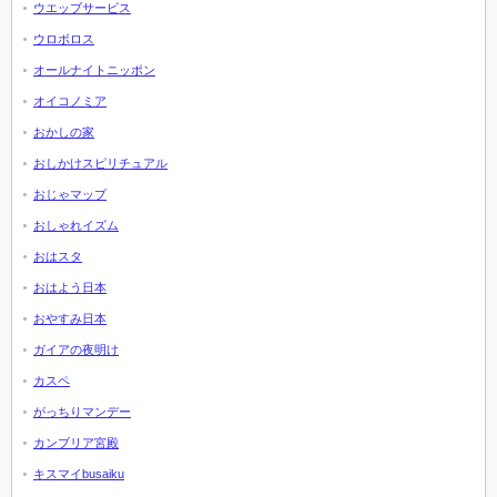
ウエッブサービス
ウロボロス
オールナイトニッポン
オイコノミア
おかしの家
おしかけスピリチュアル
おじゃマップ
おしゃれイズム
おはスタ
おはよう日本
おやすみ日本
ガイアの夜明け
カスペ
がっちりマンデー
カンブリア宮殿
キスマイbusaiku