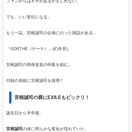
ファンからは不平があるかもしれない。
でも、いい宣伝になる。
もう一誌、宮根誠司の企画にのった雑誌がある。
「GOETHE（ゲーテ）」(幻冬舎)。
宮根誠司の肉体改造の特集を組む。
付録の表紙に宮根誠司を採用！
宮根誠司の裸にEXILEもビックリ！
誕生日から半年後。
宮根誠司
の体に明らかな変化が現れていた。