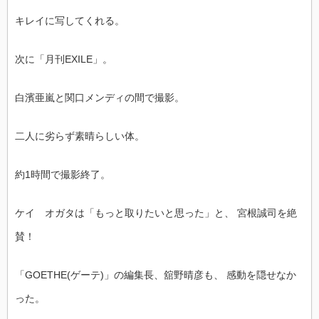
キレイに写してくれる。
次に「月刊EXILE」。
白濱亜嵐と関口メンディの間で撮影。
二人に劣らず素晴らしい体。
約1時間で撮影終了。
ケイ オガタは「もっと取りたいと思った」と、 宮根誠司を絶
賛！
「GOETHE(ゲーテ)」の編集長、舘野晴彦も、 感動を隠せなか
った。