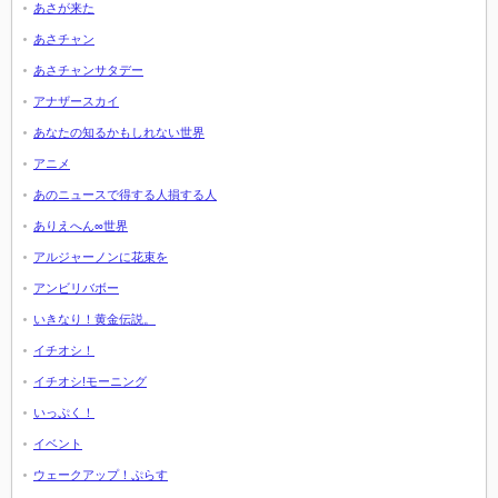
あさが来た
あさチャン
あさチャンサタデー
アナザースカイ
あなたの知るかもしれない世界
アニメ
あのニュースで得する人損する人
ありえへん∞世界
アルジャーノンに花束を
アンビリバボー
いきなり！黄金伝説。
イチオシ！
イチオシ!モーニング
いっぷく！
イベント
ウェークアップ！ぷらす