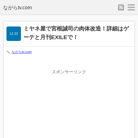
rss
m
ミヤネ屋で宮根誠司の肉体改造！詳細はゲ
12.23
ーテと月刊EXILEで！
ながらtv.com
スポンサーリンク