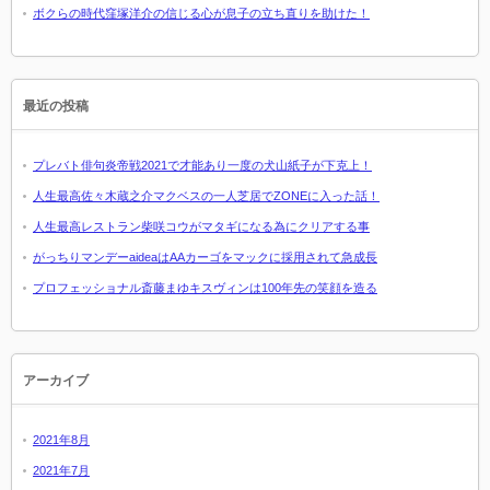
ボクらの時代窪塚洋介の信じる心が息子の立ち直りを助けた！
最近の投稿
プレバト俳句炎帝戦2021で才能あり一度の犬山紙子が下克上！
人生最高佐々木蔵之介マクベスの一人芝居でZONEに入った話！
人生最高レストラン柴咲コウがマタギになる為にクリアする事
がっちりマンデーaideaはAAカーゴをマックに採用されて急成長
プロフェッショナル斎藤まゆキスヴィンは100年先の笑顔を造る
アーカイブ
2021年8月
2021年7月