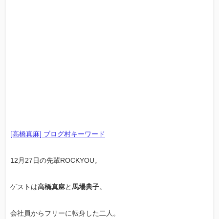
[高橋真麻] ブログ村キーワード
12月27日の先輩ROCKYOU。
ゲストは
高橋真麻
と
馬場典子
。
会社員からフリーに転身した二人。