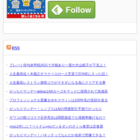
RSS
プレバト俳句炎帝戦2021で才能あり一度の犬山紙子が下克上！
人生最高佐々木蔵之介マクベスの一人芝居でZONEに入った話！
人生最高レストラン柴咲コウがマタギになる為にクリアする事
がっちりマンデーaideaはAAカーゴをマックに採用されて急成長
プロフェッショナル斎藤まゆキスヴィンは100年先の笑顔を造る
がっちりマンデー！シノプスはAIの惣菜割引予測でがっちり
サワコの朝ゴゴスマ石井亮次は関西放送でも視聴率稼げるの？
youは何しに？ベトナムyouズン＆ダンのさくら食堂は定食屋
がっちりマンデー！パキッテってなんだか名前で想像できる？