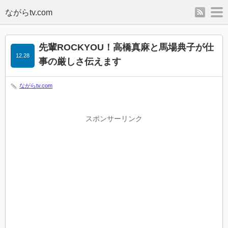
rss
m
先輩ROCKYOU！高橋真麻と馬場典子が仕
12.28
事の厳しさ伝えます
ながらtv.com
スポンサーリンク