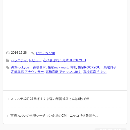
2014 12.28
ながらtv.com
バラエティ
,
レビュー
,
心ゆさぶれ！先輩ROCK YOU
先輩rockyou 高橋真麻
,
先輩rockyou 出演者
,
先輩ROCKYOU 馬場典子
,
高橋真麻 アナウンサー
,
高橋真麻 アナウンス能力
,
高橋真麻 うまい
スマステ12月27日ぽすくま森の年賀状屋さんは6秒で年…
宮崎あおいの主演シーチキン食堂のCM！ニッコリ炊飯器を…