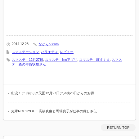
2014 12.28
ながらtv.com
スマステーション
,
バラエティ
,
レビュー
スマステ 12月27日
,
スマステ lineアプリ
,
スマステ ぽすくま
,
スマス
テ 森の年賀状屋さん
出没！アド街ック天国12月27日アメ横28日からのお得…
先輩ROCKYOU！高橋真麻と馬場典子が仕事の厳しさ伝…
RETURN TOP