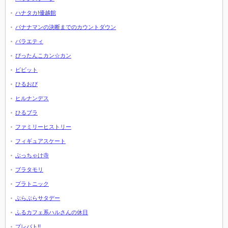
ハナタカ!優越館
バナナマンの決断までのカウントダウン
バラエティ
ぴったんこカン☆カン
ビビット
ひるおび
ヒルナンデス
ひるブラ
ファミリーヒストリー
フィギュアスケート
ぶっちゃけ寺
ブラタモリ
プラトニック
ぶらぶらサタデー
ふるカフェ系ハルさんの休日
プレバト!!