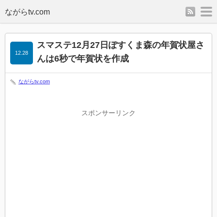
rss
m
スマステ12月27日ぽすくま森の年賀状屋さ
12.28
んは6秒で年賀状を作成
ながらtv.com
スポンサーリンク