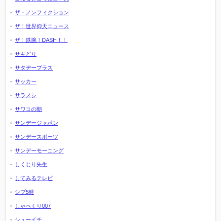
ザ・ノンフィクション
ザ！世界仰天ニュース
ザ！鉄腕！DASH！！
サキどり
サタデープラス
サッカー
サラメシ
サワコの朝
サンデージャポン
サンデースポーツ
サンデーモーニング
しくじり先生
してみるテレビ
シブ5時
しゃべくり007
シューイチ