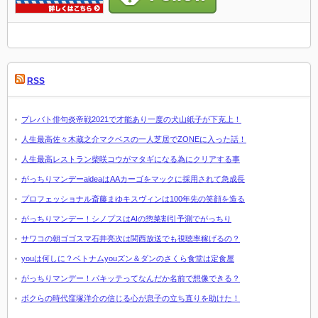
RSS
プレバト俳句炎帝戦2021で才能あり一度の犬山紙子が下克上！
人生最高佐々木蔵之介マクベスの一人芝居でZONEに入った話！
人生最高レストラン柴咲コウがマタギになる為にクリアする事
がっちりマンデーaideaはAAカーゴをマックに採用されて急成長
プロフェッショナル斎藤まゆキスヴィンは100年先の笑顔を造る
がっちりマンデー！シノプスはAIの惣菜割引予測でがっちり
サワコの朝ゴゴスマ石井亮次は関西放送でも視聴率稼げるの？
youは何しに？ベトナムyouズン＆ダンのさくら食堂は定食屋
がっちりマンデー！パキッテってなんだか名前で想像できる？
ボクらの時代窪塚洋介の信じる心が息子の立ち直りを助けた！