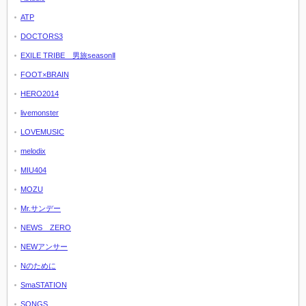
ATP
DOCTORS3
EXILE TRIBE 男旅seasonⅡ
FOOT×BRAIN
HERO2014
livemonster
LOVEMUSIC
melodix
MIU404
MOZU
Mr.サンデー
NEWS ZERO
NEWアンサー
Nのために
SmaSTATION
SONGS