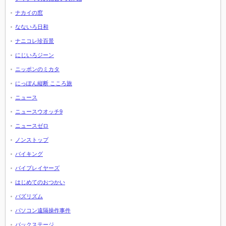
ナカイの窓
なないろ日和
ナニコレ珍百景
にじいろジーン
ニッポンのミカタ
にっぽん縦断 こころ旅
ニュース
ニュースウオッチ9
ニュースゼロ
ノンストップ
バイキング
バイプレイヤーズ
はじめてのおつかい
バズリズム
パソコン遠隔操作事件
バックステージ