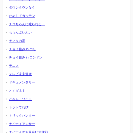
ダウンタウンなう
ためしてガッテン
チコちゃんに叱られる！
ちちんぷいぷい
チマタの噺
チョイ住み in パリ
チョイ住み in ロンドン
テニス
テレビ未来遺産
ドキュメンタリー
とくダネ！
どさんこワイド
トットてれび
トリックハンター
ナイナイアンサー
ナイナイのお見合い大作戦