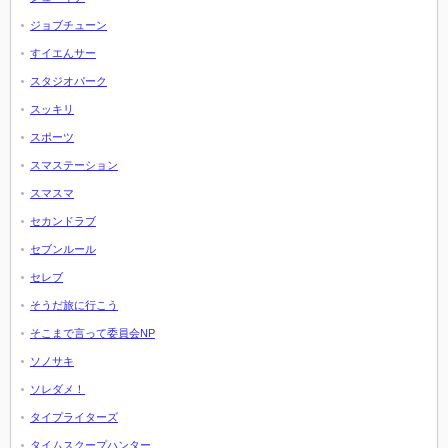
ジョブチューン
すイエんサー
スタジオパーク
スッキリ
スポーツ
スマステーション
スマスマ
セカンドラブ
セブンルール
セレブ
そうだ旅に行こう
そこまで言って委員会NP
ソノサキ
ソレダメ！
タイプライターズ
タイムスクープハンター