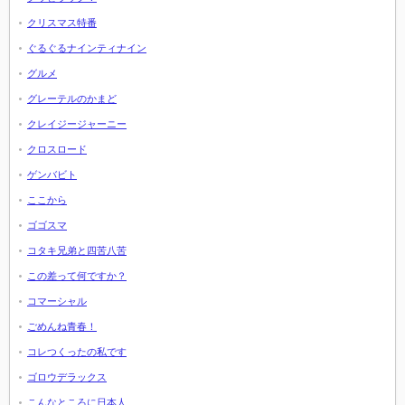
クリスマス特番
ぐるぐるナインティナイン
グルメ
グレーテルのかまど
クレイジージャーニー
クロスロード
ゲンバビト
ここから
ゴゴスマ
コタキ兄弟と四苦八苦
この差って何ですか？
コマーシャル
ごめんね青春！
コレつくったの私です
ゴロウデラックス
こんなところに日本人