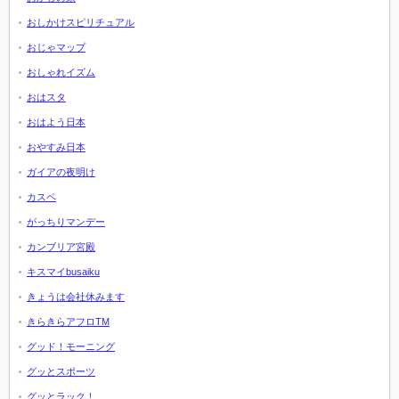
おしかけスピリチュアル
おじゃマップ
おしゃれイズム
おはスタ
おはよう日本
おやすみ日本
ガイアの夜明け
カスペ
がっちりマンデー
カンブリア宮殿
キスマイbusaiku
きょうは会社休みます
きらきらアフロTM
グッド！モーニング
グッとスポーツ
グッとラック！