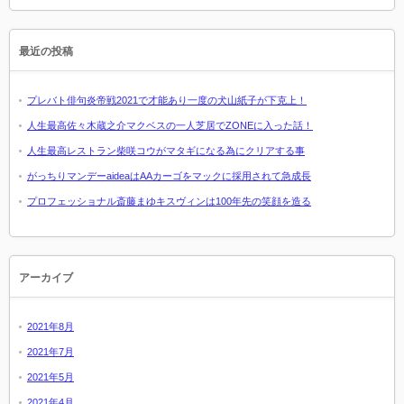
最近の投稿
プレバト俳句炎帝戦2021で才能あり一度の犬山紙子が下克上！
人生最高佐々木蔵之介マクベスの一人芝居でZONEに入った話！
人生最高レストラン柴咲コウがマタギになる為にクリアする事
がっちりマンデーaideaはAAカーゴをマックに採用されて急成長
プロフェッショナル斎藤まゆキスヴィンは100年先の笑顔を造る
アーカイブ
2021年8月
2021年7月
2021年5月
2021年4月