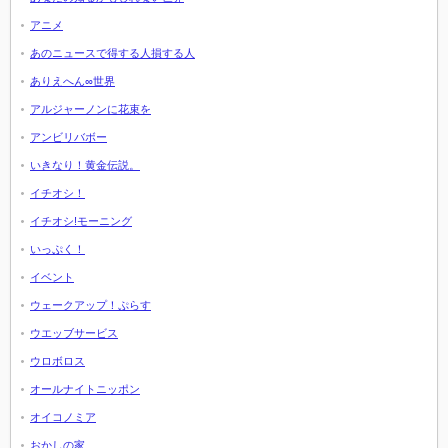
アニメ
あのニュースで得する人損する人
ありえへん∞世界
アルジャーノンに花束を
アンビリバボー
いきなり！黄金伝説。
イチオシ！
イチオシ!モーニング
いっぷく！
イベント
ウェークアップ！ぷらす
ウエッブサービス
ウロボロス
オールナイトニッポン
オイコノミア
おかしの家