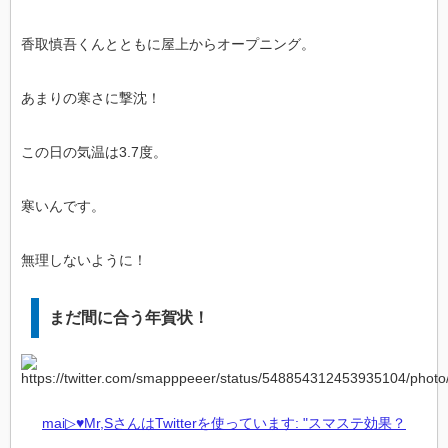
香取慎吾くんとともに屋上からオープニング。
あまりの寒さに撃沈！
この日の気温は3.7度。
寒いんです。
無理しないように！
まだ間に合う年賀状！
mai▷♥︎Mr,SさんはTwitterを使っています: "スマステ効果？