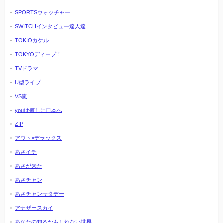
SPORTSウォッチャー
SWITCHインタビュー達人達
TOKIOカケル
TOKYOディープ！
TVドラマ
U型ライブ
VS嵐
youは何しに日本へ
ZIP
アウト×デラックス
あさイチ
あさが来た
あさチャン
あさチャンサタデー
アナザースカイ
あなたの知るかもしれない世界