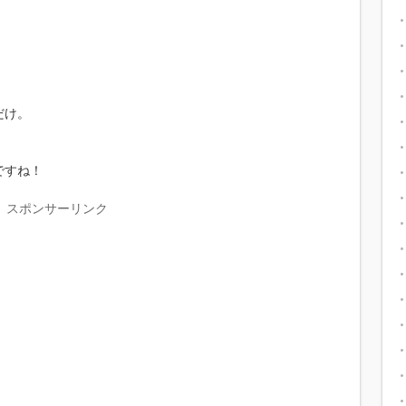
。
だけ。
ですね！
スポンサーリンク