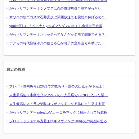
がっちりマンデー！シノプスはAIの惣菜割引予測でがっちり
サワコの朝ゴゴスマ石井亮次は関西放送でも視聴率稼げるの？
youは何しに？ベトナムyouズン＆ダンのさくら食堂は定食屋
がっちりマンデー！パキッテってなんだか名前で想像できる？
ボクらの時代窪塚洋介の信じる心が息子の立ち直りを助けた！
最近の投稿
プレバト俳句炎帝戦2021で才能あり一度の犬山紙子が下克上！
人生最高佐々木蔵之介マクベスの一人芝居でZONEに入った話！
人生最高レストラン柴咲コウがマタギになる為にクリアする事
がっちりマンデーaideaはAAカーゴをマックに採用されて急成長
プロフェッショナル斎藤まゆキスヴィンは100年先の笑顔を造る