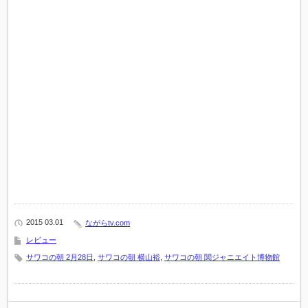
2015 03.01
ながらtv.com
レビュー
サワコの朝 2月28日
,
サワコの朝 横山裕
,
サワコの朝 関ジャニエイト博物館