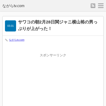
rss
m
サワコの朝2月28日関ジャニ横山裕の男っ
03.01
ぷりが上がった！
ながらtv.com
スポンサーリンク