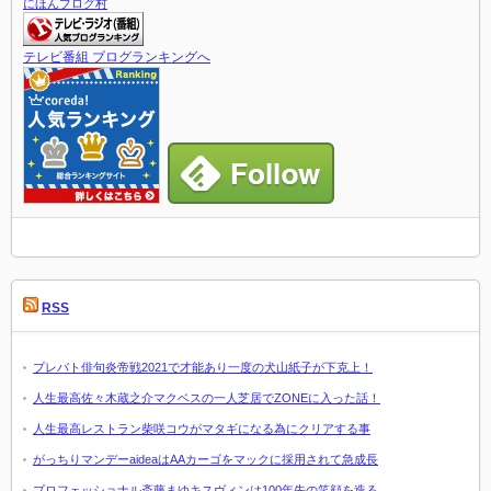
にほんブログ村
テレビ番組 ブログランキングへ
RSS
プレバト俳句炎帝戦2021で才能あり一度の犬山紙子が下克上！
人生最高佐々木蔵之介マクベスの一人芝居でZONEに入った話！
人生最高レストラン柴咲コウがマタギになる為にクリアする事
がっちりマンデーaideaはAAカーゴをマックに採用されて急成長
プロフェッショナル斎藤まゆキスヴィンは100年先の笑顔を造る