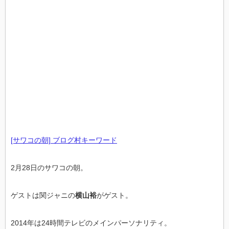
[サワコの朝] ブログ村キーワード
2月28日のサワコの朝。
ゲストは関ジャニの
横山裕
がゲスト。
2014年は24時間テレビのメインパーソナリティ。