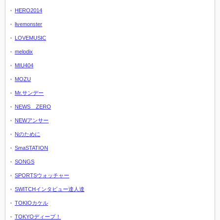
HERO2014
livemonster
LOVEMUSIC
melodix
MIU404
MOZU
Mr.サンデー
NEWS ZERO
NEWアンサー
Nのために
SmaSTATION
SONGS
SPORTSウォッチャー
SWITCHインタビュー達人達
TOKIOカケル
TOKYOディープ！