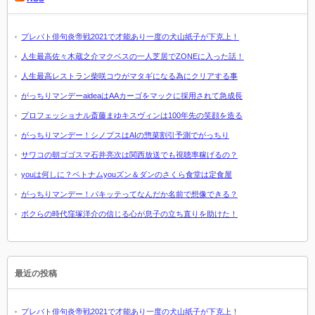
プレバト俳句炎帝戦2021で才能あり一度の犬山紙子が下克上！
人生最高佐々木蔵之介マクベスの一人芝居でZONEに入った話！
人生最高レストラン柴咲コウがマタギになる為にクリアする事
がっちりマンデーaideaはAAカーゴをマックに採用されて急成長
プロフェッショナル斎藤まゆキスヴィンは100年先の笑顔を造る
がっちりマンデー！シノプスはAIの惣菜割引予測でがっちり
サワコの朝ゴゴスマ石井亮次は関西放送でも視聴率稼げるの？
youは何しに？ベトナムyouズン＆ダンのさくら食堂は定食屋
がっちりマンデー！パキッテってなんだか名前で想像できる？
ボクらの時代窪塚洋介の信じる心が息子の立ち直りを助けた！
最近の投稿
プレバト俳句炎帝戦2021で才能あり一度の犬山紙子が下克上！