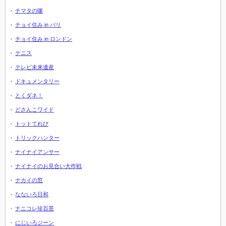
チマタの噺
チョイ住み in パリ
チョイ住み in ロンドン
テニス
テレビ未来遺産
ドキュメンタリー
とくダネ！
どさんこワイド
トットてれび
トリックハンター
ナイナイアンサー
ナイナイのお見合い大作戦
ナカイの窓
なないろ日和
ナニコレ珍百景
にじいろジーン