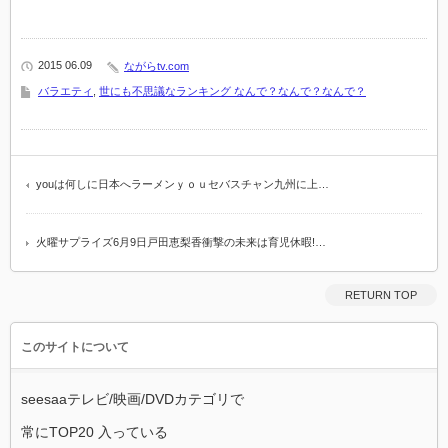
2015 06.09
ながらtv.com
バラエティ
,
世にも不思議なランキング なんで？なんで？なんで？
youは何しに日本へラーメンｙｏｕセバスチャン九州に上…
火曜サプライズ6月9日戸田恵梨香衝撃の未来は育児休暇!…
RETURN TOP
このサイトについて
seesaaテレビ/映画/DVDカテゴリで
常にTOP20 入っている