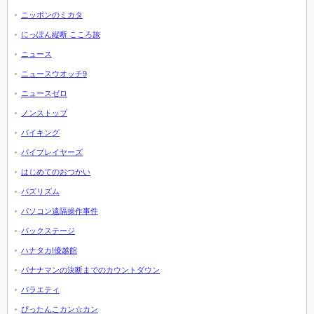
ニッポンのミカタ
にっぽん縦断 こころ旅
ニュース
ニュースウオッチ9
ニュースゼロ
ノンストップ
バイキング
バイプレイヤーズ
はじめてのおつかい
バズリズム
パソコン遠隔操作事件
バックステージ
ハナタカ!優越館
バナナマンの決断までのカウントダウン
バラエティ
ぴったんこカン☆カン