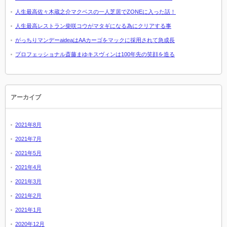
人生最高佐々木蔵之介マクベスの一人芝居でZONEに入った話！
人生最高レストラン柴咲コウがマタギになる為にクリアする事
がっちりマンデーaideaはAAカーゴをマックに採用されて急成長
プロフェッショナル斎藤まゆキスヴィンは100年先の笑顔を造る
アーカイブ
2021年8月
2021年7月
2021年5月
2021年4月
2021年3月
2021年2月
2021年1月
2020年12月