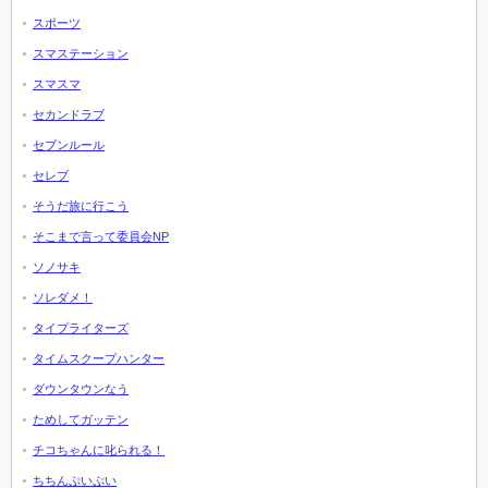
スポーツ
スマステーション
スマスマ
セカンドラブ
セブンルール
セレブ
そうだ旅に行こう
そこまで言って委員会NP
ソノサキ
ソレダメ！
タイプライターズ
タイムスクープハンター
ダウンタウンなう
ためしてガッテン
チコちゃんに叱られる！
ちちんぷいぷい