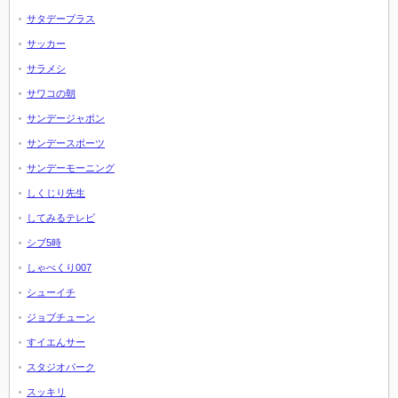
サタデープラス
サッカー
サラメシ
サワコの朝
サンデージャポン
サンデースポーツ
サンデーモーニング
しくじり先生
してみるテレビ
シブ5時
しゃべくり007
シューイチ
ジョブチューン
すイエんサー
スタジオパーク
スッキリ