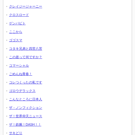
クレイジージャーニー
クロスロード
ゲンバビト
ここから
ゴゴスマ
コタキ兄弟と四苦八苦
この差って何ですか？
コマーシャル
ごめんね青春！
コレつくったの私です
ゴロウデラックス
こんなところに日本人
ザ・ノンフィクション
ザ！世界仰天ニュース
ザ！鉄腕！DASH！！
サキどり