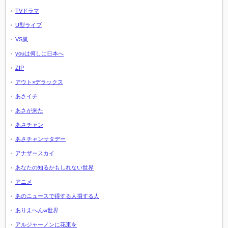
TVドラマ
U型ライブ
VS嵐
youは何しに日本へ
ZIP
アウト×デラックス
あさイチ
あさが来た
あさチャン
あさチャンサタデー
アナザースカイ
あなたの知るかもしれない世界
アニメ
あのニュースで得する人損する人
ありえへん∞世界
アルジャーノンに花束を