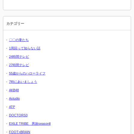
カテゴリー
〇〇の妻たち
1周回って知らない話
24時間テレビ
27時間テレビ
55歳からのハローライフ
7時にあいましょう
AKB48
Astudio
ATP
DOCTORS3
EXILE TRIBE 男旅seasonⅡ
FOOT×BRAIN