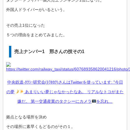
タクシー
ドライバー
個人
売上ランキング
1位になった
外国人ドライバーがいるという。
その売上1位になった
５つの理由をまとめてみました。
売上ナンバー1 邢さんの技その1
中央鉄道-ﾀｸｼｰ研究会(ﾄﾜﾎｶｸ)さんはTwitterを使っています: "今日
の夢
あまりいい夢じゃなかったなあ。 リアルなトコがまた
嫌だ。 第一交通産業のタクシーにカメラ
を忘れ…
拠点となる場所を決め
その場所に素早くもどるのがその１。