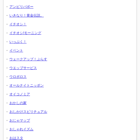
アンビリバボー
いきなり！黄金伝説。
イチオシ！
イチオシ!モーニング
いっぷく！
イベント
ウェークアップ！ぷらす
ウエッブサービス
ウロボロス
オールナイトニッポン
オイコノミア
おかしの家
おしかけスピリチュアル
おじゃマップ
おしゃれイズム
おはスタ