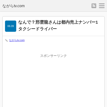
rss
m
なんで？邢雲龍さんは都内売上ナンバー1
06.09
タクシードライバー
ながらtv.com
スポンサーリンク