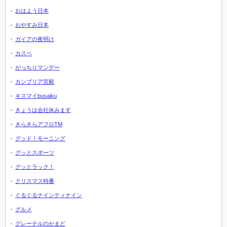
おはよう日本
おやすみ日本
ガイアの夜明け
カスペ
がっちりマンデー
カンブリア宮殿
キスマイbusaiku
きょうは会社休みます
きらきらアフロTM
グッド！モーニング
グッとスポーツ
グッとラック！
クリスマス特番
ぐるぐるナインティナイン
グルメ
グレーテルのかまど