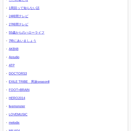
1周回って知らない話
24時間テレビ
27時間テレビ
55歳からのハローライフ
7時にあいましょう
AKB48
Astudio
ATP
DOCTORS3
EXILE TRIBE 男旅seasonⅡ
FOOT×BRAIN
HERO2014
livemonster
LOVEMUSIC
melodix
MIU404