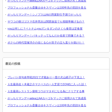
がっちりマンデーaideaはAAカーゴをマックに採用されて急成長
プロフェッショナル斎藤まゆキスヴィンは100年先の笑顔を造る
がっちりマンデー！シノプスはAIの惣菜割引予測でがっちり
サワコの朝ゴゴスマ石井亮次は関西放送でも視聴率稼げるの？
youは何しに？ベトナムyouズン＆ダンのさくら食堂は定食屋
がっちりマンデー！パキッテってなんだか名前で想像できる？
ボクらの時代窪塚洋介の信じる心が息子の立ち直りを助けた！
最近の投稿
プレバト俳句炎帝戦2021で才能あり一度の犬山紙子が下克上！
人生最高佐々木蔵之介マクベスの一人芝居でZONEに入った話！
人生最高レストラン柴咲コウがマタギになる為にクリアする事
がっちりマンデーaideaはAAカーゴをマックに採用されて急成長
プロフェッショナル斎藤まゆキスヴィンは100年先の笑顔を造る