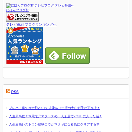
にほんブログ村
テレビ番組 ブログランキングへ
RSS
プレバト俳句炎帝戦2021で才能あり一度の犬山紙子が下克上！
人生最高佐々木蔵之介マクベスの一人芝居でZONEに入った話！
人生最高レストラン柴咲コウがマタギになる為にクリアする事