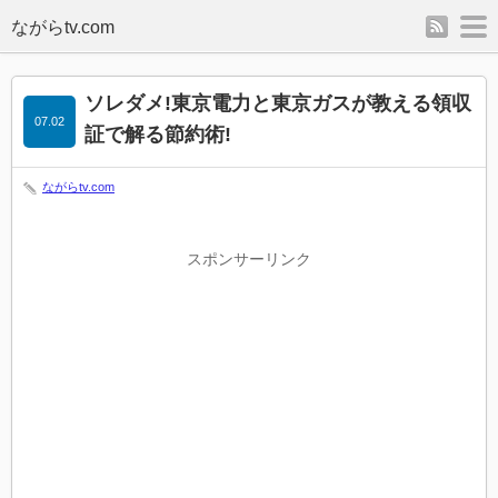
rss
m
ソレダメ!東京電力と東京ガスが教える領収
07.02
証で解る節約術!
ながらtv.com
スポンサーリンク