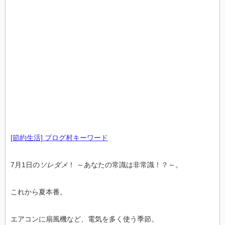
[節約生活] ブログ村キーワード
7月1日の
ソレダメ
！ ～あなたの常識は非常識！？～
。
これから夏本番。
エアコンに扇風機など、電気を多く使う季節。