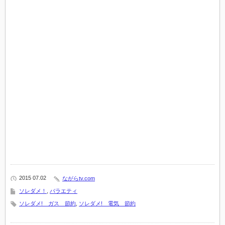
2015 07.02
ながらtv.com
ソレダメ！
,
バラエティ
ソレダメ! ガス 節約
,
ソレダメ! 電気 節約