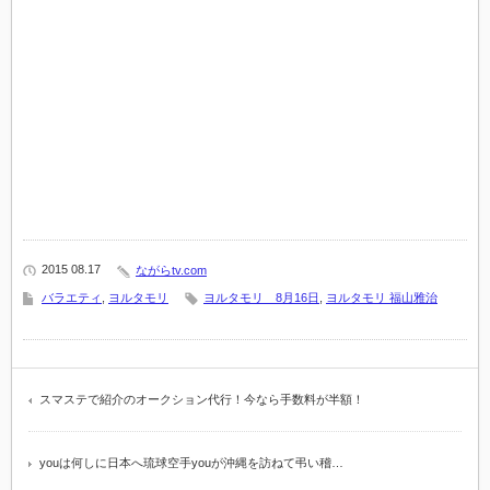
2015 08.17
ながらtv.com
バラエティ
,
ヨルタモリ
ヨルタモリ 8月16日
,
ヨルタモリ 福山雅治
スマステで紹介のオークション代行！今なら手数料が半額！
youは何しに日本へ琉球空手youが沖縄を訪ねて弔い稽…