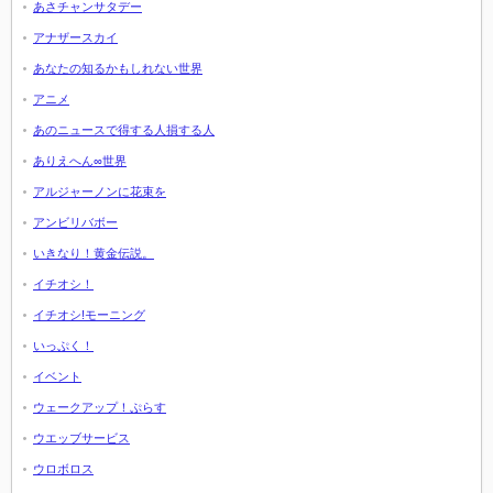
あさチャンサタデー
アナザースカイ
あなたの知るかもしれない世界
アニメ
あのニュースで得する人損する人
ありえへん∞世界
アルジャーノンに花束を
アンビリバボー
いきなり！黄金伝説。
イチオシ！
イチオシ!モーニング
いっぷく！
イベント
ウェークアップ！ぷらす
ウエッブサービス
ウロボロス