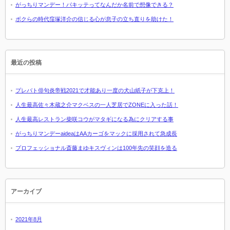
がっちりマンデー！パキッテってなんだか名前で想像できる？
ボクらの時代窪塚洋介の信じる心が息子の立ち直りを助けた！
最近の投稿
プレバト俳句炎帝戦2021で才能あり一度の犬山紙子が下克上！
人生最高佐々木蔵之介マクベスの一人芝居でZONEに入った話！
人生最高レストラン柴咲コウがマタギになる為にクリアする事
がっちりマンデーaideaはAAカーゴをマックに採用されて急成長
プロフェッショナル斎藤まゆキスヴィンは100年先の笑顔を造る
アーカイブ
2021年8月