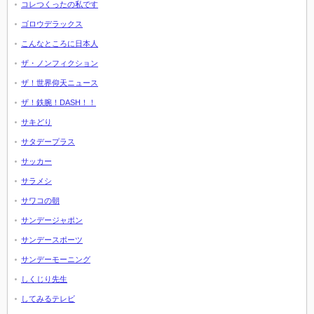
コレつくったの私です
ゴロウデラックス
こんなところに日本人
ザ・ノンフィクション
ザ！世界仰天ニュース
ザ！鉄腕！DASH！！
サキどり
サタデープラス
サッカー
サラメシ
サワコの朝
サンデージャポン
サンデースポーツ
サンデーモーニング
しくじり先生
してみるテレビ