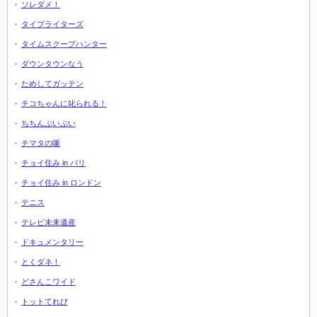
ソレダメ！
タイプライターズ
タイムスクープハンター
ダウンタウンなう
ためしてガッテン
チコちゃんに叱られる！
ちちんぷいぷい
チマタの噺
チョイ住み in パリ
チョイ住み in ロンドン
テニス
テレビ未来遺産
ドキュメンタリー
とくダネ！
どさんこワイド
トットてれび