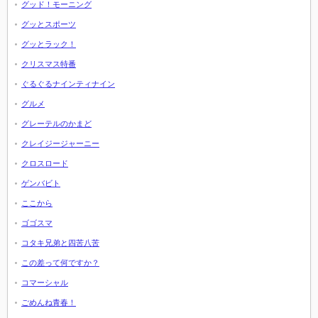
グッド！モーニング
グッとスポーツ
グッとラック！
クリスマス特番
ぐるぐるナインティナイン
グルメ
グレーテルのかまど
クレイジージャーニー
クロスロード
ゲンバビト
ここから
ゴゴスマ
コタキ兄弟と四苦八苦
この差って何ですか？
コマーシャル
ごめんね青春！