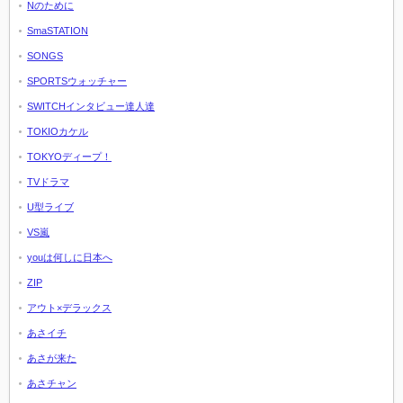
Nのために
SmaSTATION
SONGS
SPORTSウォッチャー
SWITCHインタビュー達人達
TOKIOカケル
TOKYOディープ！
TVドラマ
U型ライブ
VS嵐
youは何しに日本へ
ZIP
アウト×デラックス
あさイチ
あさが来た
あさチャン