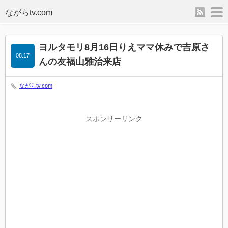
rss
m
ヨルタモリ8月16日りえママ休みで吉原さ
08.17
んの友福山雅治来店
ながらtv.com
スポンサーリンク