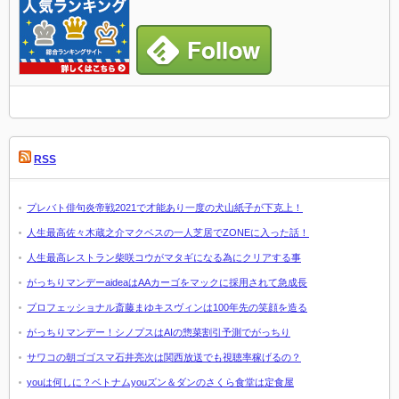
RSS
プレバト俳句炎帝戦2021で才能あり一度の犬山紙子が下克上！
人生最高佐々木蔵之介マクベスの一人芝居でZONEに入った話！
人生最高レストラン柴咲コウがマタギになる為にクリアする事
がっちりマンデーaideaはAAカーゴをマックに採用されて急成長
プロフェッショナル斎藤まゆキスヴィンは100年先の笑顔を造る
がっちりマンデー！シノプスはAIの惣菜割引予測でがっちり
サワコの朝ゴゴスマ石井亮次は関西放送でも視聴率稼げるの？
youは何しに？ベトナムyouズン＆ダンのさくら食堂は定食屋