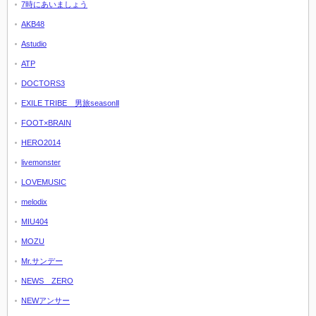
7時にあいましょう
AKB48
Astudio
ATP
DOCTORS3
EXILE TRIBE 男旅seasonⅡ
FOOT×BRAIN
HERO2014
livemonster
LOVEMUSIC
melodix
MIU404
MOZU
Mr.サンデー
NEWS ZERO
NEWアンサー