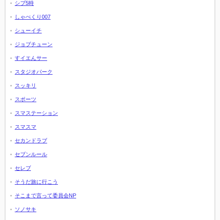
シブ5時
しゃべくり007
シューイチ
ジョブチューン
すイエんサー
スタジオパーク
スッキリ
スポーツ
スマステーション
スマスマ
セカンドラブ
セブンルール
セレブ
そうだ旅に行こう
そこまで言って委員会NP
ソノサキ