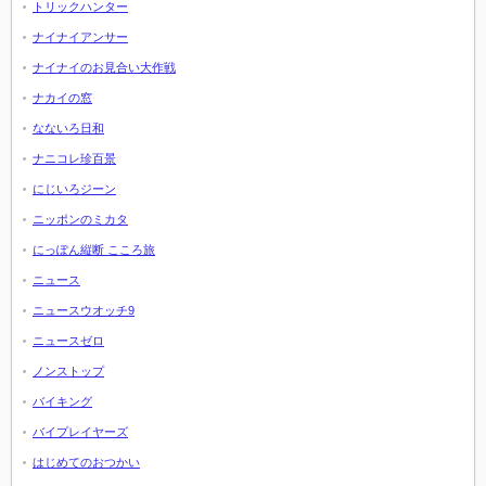
トリックハンター
ナイナイアンサー
ナイナイのお見合い大作戦
ナカイの窓
なないろ日和
ナニコレ珍百景
にじいろジーン
ニッポンのミカタ
にっぽん縦断 こころ旅
ニュース
ニュースウオッチ9
ニュースゼロ
ノンストップ
バイキング
バイプレイヤーズ
はじめてのおつかい