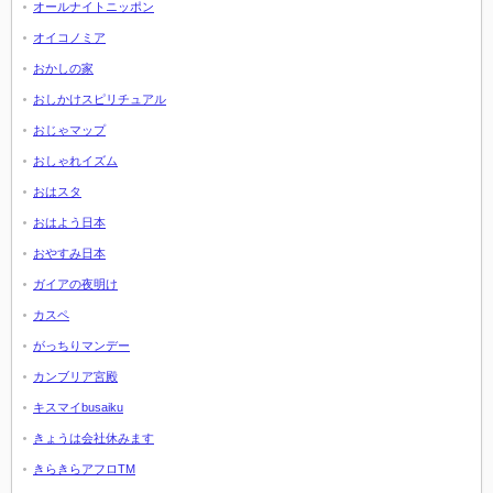
オールナイトニッポン
オイコノミア
おかしの家
おしかけスピリチュアル
おじゃマップ
おしゃれイズム
おはスタ
おはよう日本
おやすみ日本
ガイアの夜明け
カスペ
がっちりマンデー
カンブリア宮殿
キスマイbusaiku
きょうは会社休みます
きらきらアフロTM