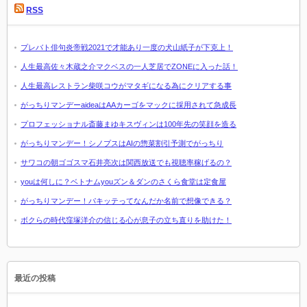
RSS
プレバト俳句炎帝戦2021で才能あり一度の犬山紙子が下克上！
人生最高佐々木蔵之介マクベスの一人芝居でZONEに入った話！
人生最高レストラン柴咲コウがマタギになる為にクリアする事
がっちりマンデーaideaはAAカーゴをマックに採用されて急成長
プロフェッショナル斎藤まゆキスヴィンは100年先の笑顔を造る
がっちりマンデー！シノプスはAIの惣菜割引予測でがっちり
サワコの朝ゴゴスマ石井亮次は関西放送でも視聴率稼げるの？
youは何しに？ベトナムyouズン＆ダンのさくら食堂は定食屋
がっちりマンデー！パキッテってなんだか名前で想像できる？
ボクらの時代窪塚洋介の信じる心が息子の立ち直りを助けた！
最近の投稿