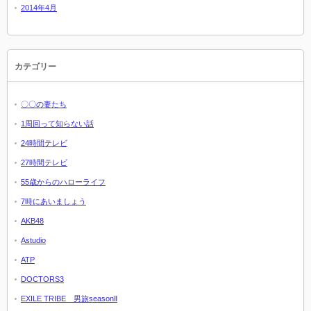
2014年4月
カテゴリー
〇〇の妻たち
1周回って知らない話
24時間テレビ
27時間テレビ
55歳からのハローライフ
7時にあいましょう
AKB48
Astudio
ATP
DOCTORS3
EXILE TRIBE 男旅seasonⅡ