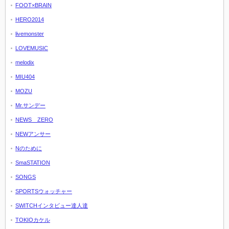
FOOT×BRAIN
HERO2014
livemonster
LOVEMUSIC
melodix
MIU404
MOZU
Mr.サンデー
NEWS ZERO
NEWアンサー
Nのために
SmaSTATION
SONGS
SPORTSウォッチャー
SWITCHインタビュー達人達
TOKIOカケル