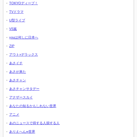
TOKYOディープ！
TVドラマ
U型ライブ
VS嵐
youは何しに日本へ
ZIP
アウト×デラックス
あさイチ
あさが来た
あさチャン
あさチャンサタデー
アナザースカイ
あなたの知るかもしれない世界
アニメ
あのニュースで得する人損する人
ありえへん∞世界