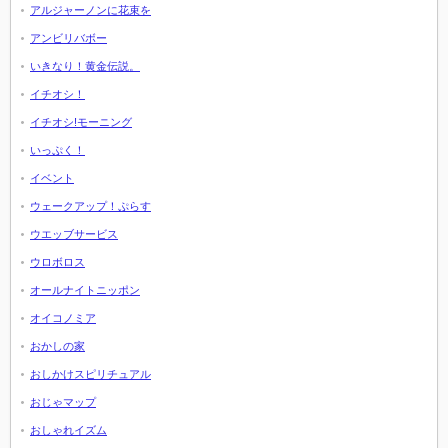
アルジャーノンに花束を
アンビリバボー
いきなり！黄金伝説。
イチオシ！
イチオシ!モーニング
いっぷく！
イベント
ウェークアップ！ぷらす
ウエッブサービス
ウロボロス
オールナイトニッポン
オイコノミア
おかしの家
おしかけスピリチュアル
おじゃマップ
おしゃれイズム