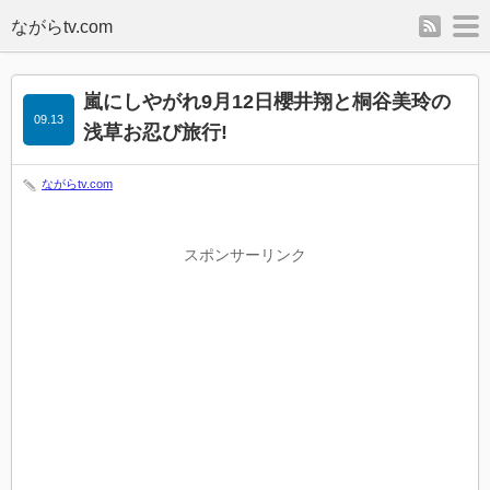
rss
m
嵐にしやがれ9月12日櫻井翔と桐谷美玲の
09.13
浅草お忍び旅行!
ながらtv.com
スポンサーリンク