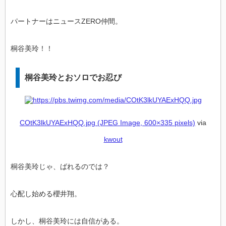
パートナーはニュースZERO仲間。
桐谷美玲！！
桐谷美玲とおソロでお忍び
COtK3lkUYAExHQQ.jpg (JPEG Image, 600×335 pixels)
via
kwout
桐谷美玲じゃ、ばれるのでは？
心配し始める櫻井翔。
しかし、桐谷美玲には自信がある。