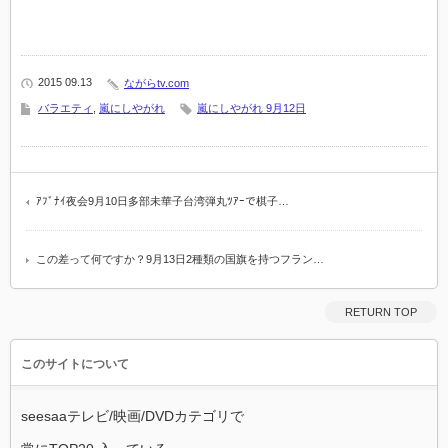
2015 09.13
ながらtv.com
バラエティ
,
嵐にしやがれ
嵐にしやがれ 9月12日
ｱﾌﾞﾅｲ夜会9月10日多部未華子台湾弾丸ﾂｱｰで棋子…
この差って何ですか？9月13日2種類の国旗を持つフラン…
RETURN TOP
このサイトについて
seesaaテレビ/映画/DVDカテゴリで