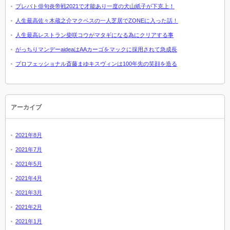
プレバト俳句炎帝戦2021で才能あり一度の犬山紙子が下克上！
人生最高佐々木蔵之介マクベスの一人芝居でZONEに入った話！
人生最高レストラン柴咲コウがマタギになる為にクリアする事
がっちりマンデーaideaはAAカーゴをマックに採用されて急成長
プロフェッショナル斎藤まゆキスヴィンは100年先の笑顔を造る
アーカイブ
2021年8月
2021年7月
2021年5月
2021年4月
2021年3月
2021年2月
2021年1月