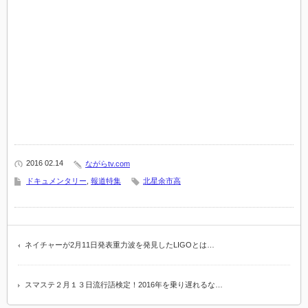
2016 02.14
ながらtv.com
ドキュメンタリー
,
報道特集
北星余市高
ネイチャーが2月11日発表重力波を発見したLIGOとは…
スマステ２月１３日流行語検定！2016年を乗り遅れるな…