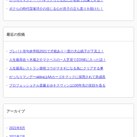
がっちりマンデー！パキッテってなんだか名前で想像できる？
ボクらの時代窪塚洋介の信じる心が息子の立ち直りを助けた！
最近の投稿
プレバト俳句炎帝戦2021で才能あり一度の犬山紙子が下克上！
人生最高佐々木蔵之介マクベスの一人芝居でZONEに入った話！
人生最高レストラン柴咲コウがマタギになる為にクリアする事
がっちりマンデーaideaはAAカーゴをマックに採用されて急成長
プロフェッショナル斎藤まゆキスヴィンは100年先の笑顔を造る
アーカイブ
2021年8月
2021年7月