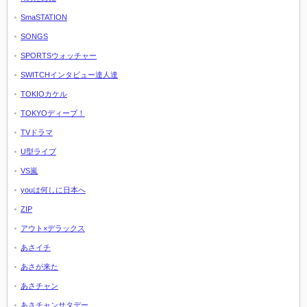
SmaSTATION
SONGS
SPORTSウォッチャー
SWITCHインタビュー達人達
TOKIOカケル
TOKYOディープ！
TVドラマ
U型ライブ
VS嵐
youは何しに日本へ
ZIP
アウト×デラックス
あさイチ
あさが来た
あさチャン
あさチャンサタデー