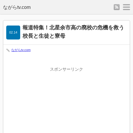
rss
m
報道特集！北星余市高の廃校の危機を救う
02.14
校長と生徒と寮母
ながらtv.com
スポンサーリンク