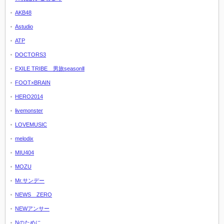
AKB48
Astudio
ATP
DOCTORS3
EXILE TRIBE 男旅seasonⅡ
FOOT×BRAIN
HERO2014
livemonster
LOVEMUSIC
melodix
MIU404
MOZU
Mr.サンデー
NEWS ZERO
NEWアンサー
Nのために