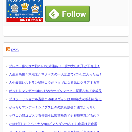
RSS
プレバト俳句炎帝戦2021で才能あり一度の犬山紙子が下克上！
人生最高佐々木蔵之介マクベスの一人芝居でZONEに入った話！
人生最高レストラン柴咲コウがマタギになる為にクリアする事
がっちりマンデーaideaはAAカーゴをマックに採用されて急成長
プロフェッショナル斎藤まゆキスヴィンは100年先の笑顔を造る
がっちりマンデー！シノプスはAIの惣菜割引予測でがっちり
サワコの朝ゴゴスマ石井亮次は関西放送でも視聴率稼げるの？
youは何しに？ベトナムyouズン＆ダンのさくら食堂は定食屋