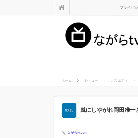
ホーム
プライバ
ホーム
レビュー
バラエティ
嵐にしやがれ岡田准一
03.13
ながらtv.com