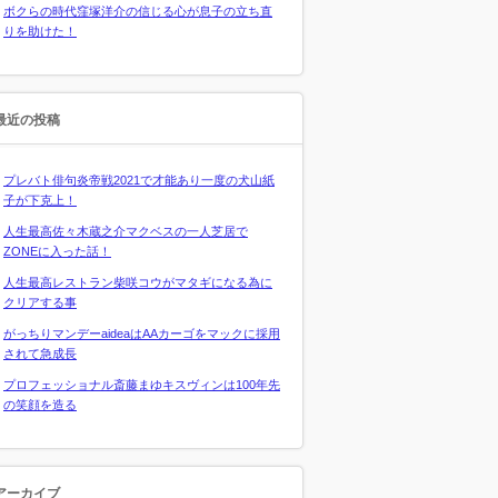
ボクらの時代窪塚洋介の信じる心が息子の立ち直
りを助けた！
最近の投稿
プレバト俳句炎帝戦2021で才能あり一度の犬山紙
子が下克上！
人生最高佐々木蔵之介マクベスの一人芝居で
ZONEに入った話！
人生最高レストラン柴咲コウがマタギになる為に
クリアする事
がっちりマンデーaideaはAAカーゴをマックに採用
されて急成長
プロフェッショナル斎藤まゆキスヴィンは100年先
の笑顔を造る
アーカイブ