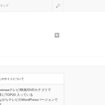
検索
マップ
rss
このサイトについて
seesaaテレビ/映画/DVDカテゴリで
常にTOP20 入っている
ながらテレビのWordPressバージョンで
す。