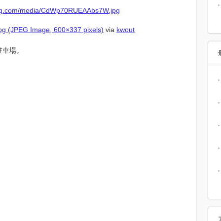
 (JPEG Image, 600×337 pixels)
via
kwout
駐車場。
。