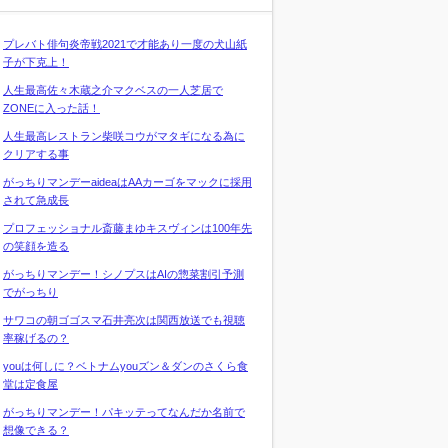
プレバト俳句炎帝戦2021で才能あり一度の犬山紙
子が下克上！
人生最高佐々木蔵之介マクベスの一人芝居で
ZONEに入った話！
人生最高レストラン柴咲コウがマタギになる為に
クリアする事
がっちりマンデーaideaはAAカーゴをマックに採用
されて急成長
プロフェッショナル斎藤まゆキスヴィンは100年先
の笑顔を造る
がっちりマンデー！シノプスはAIの惣菜割引予測
でがっちり
サワコの朝ゴゴスマ石井亮次は関西放送でも視聴
率稼げるの？
youは何しに？ベトナムyouズン＆ダンのさくら食
堂は定食屋
がっちりマンデー！パキッテってなんだか名前で
想像できる？