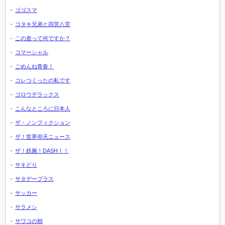
ゴゴスマ
コタキ兄弟と四苦八苦
この差って何ですか？
コマーシャル
ごめんね青春！
コレつくったの私です
ゴロウデラックス
こんなところに日本人
ザ・ノンフィクション
ザ！世界仰天ニュース
ザ！鉄腕！DASH！！
サキどり
サタデープラス
サッカー
サラメシ
サワコの朝