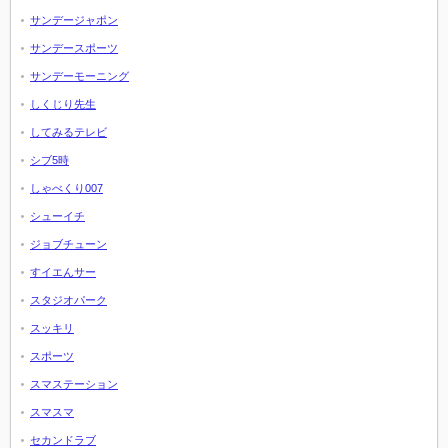
サンデージャポン
サンデースポーツ
サンデーモーニング
しくじり先生
してみるテレビ
シブ5時
しゃべくり007
シューイチ
ジョブチューン
すイエんサー
スタジオパーク
スッキリ
スポーツ
スマステーション
スマスマ
セカンドラブ