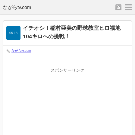
rss
m
イチオシ！稲村亜美の野球教室ヒロ福地
05.13
104キロへの挑戦！
ながらtv.com
スポンサーリンク