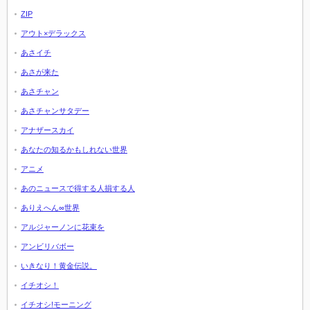
ZIP
アウト×デラックス
あさイチ
あさが来た
あさチャン
あさチャンサタデー
アナザースカイ
あなたの知るかもしれない世界
アニメ
あのニュースで得する人損する人
ありえへん∞世界
アルジャーノンに花束を
アンビリバボー
いきなり！黄金伝説。
イチオシ！
イチオシ!モーニング