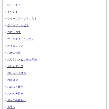
いっぷく！
イベント
ウェークアップ！ぷらす
ウエッブサービス
ウロボロス
オールナイトニッポン
オイコノミア
おかしの家
おしかけスピリチュアル
おじゃマップ
おしゃれイズム
おはスタ
おはよう日本
おやすみ日本
ガイアの夜明け
カスペ