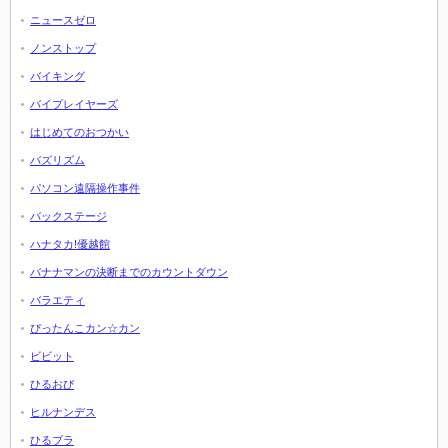
ニュースゼロ
ノンストップ
バイキング
バイプレイヤーズ
はじめてのおつかい
バズリズム
パソコン遠隔操作事件
バックステージ
ハナタカ!優越館
バナナマンの決断までのカウントダウン
バラエティ
ぴったんこカン☆カン
ビビット
ひるおび
ヒルナンデス
ひるブラ