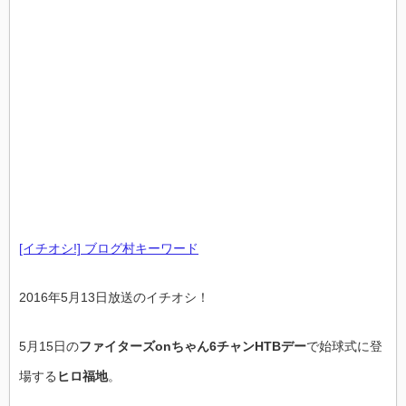
[イチオシ!] ブログ村キーワード
2016年5月13日放送のイチオシ！
5月15日の
ファイターズonちゃん6チャンHTBデー
で始球式に登
場する
ヒロ福地
。