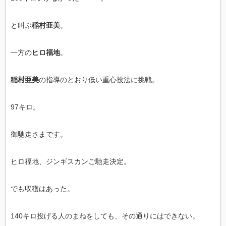
と叫ぶ
稲村亜美
。
一方の
ヒロ福地
。
稲村亜美
の指導のとおり低い重心投法に挑戦。
97キロ。
御馳走さまです。
ヒロ福地、ジンギスカンご馳走決定。
でも収穫はあった。
140キロ投げる人のまねをしても、その通りにはできない。