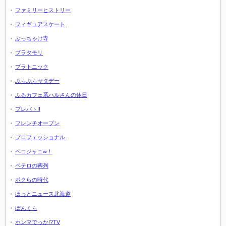
ファミリーヒストリー
フィギュアスケート
ぶっちゃけ寺
ブラタモリ
プラトニック
ぶらぶらサタデー
ふるカフェ系ハルさんの休日
プレバト!!
フレンチオープン
プロフェッショナル
ペコジャニ∞！
ペテロの葬列
ボクらの時代
ほっとニュース北海道
ぼんくら
ホンマでっか!?TV