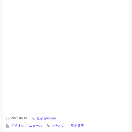
2016 05.13
ながらtv.com
イチオシ！
,
ニュース
イチオシ！ 稲村亜美