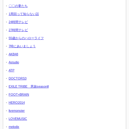
〇〇の妻たち
1周回って知らない話
24時間テレビ
27時間テレビ
55歳からのハローライフ
7時にあいましょう
AKB48
Astudio
ATP
DOCTORS3
EXILE TRIBE 男旅seasonⅡ
FOOT×BRAIN
HERO2014
livemonster
LOVEMUSIC
melodix