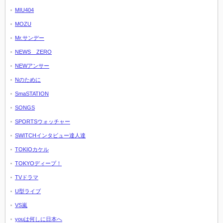
MIU404
MOZU
Mr.サンデー
NEWS ZERO
NEWアンサー
Nのために
SmaSTATION
SONGS
SPORTSウォッチャー
SWITCHインタビュー達人達
TOKIOカケル
TOKYOディープ！
TVドラマ
U型ライブ
VS嵐
youは何しに日本へ