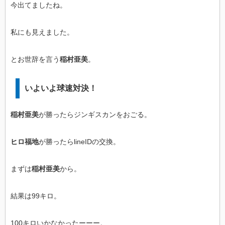
今出てましたね。
私にも見えました。
とお世辞を言う
稲村亜美
。
いよいよ球速対決！
稲村亜美
が勝ったらジンギスカンをおごる。
ヒロ福地
が勝ったらlineIDの交換。
まずは
稲村亜美
から。
結果は99キロ。
100キロいかなかったーーー。