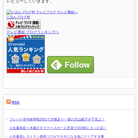
レビューしていきます。
にほんブログ村
テレビ番組 ブログランキングへ
RSS
プレバト俳句炎帝戦2021で才能あり一度の犬山紙子が下克上！
人生最高佐々木蔵之介マクベスの一人芝居でZONEに入った話！
人生最高レストラン柴咲コウがマタギになる為にクリアする事