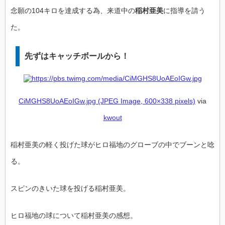
念願の104キロを達成する為、来道中の
稲村亜美
に指導を請う
た。
先ずはキャッチボールから！
CiMGHS8UoAEoIGw.jpg (JPEG Image, 600×338 pixels)
via
kwout
稲村亜美の軽く投げた球がヒロ福地のグローブの中でブーンと唸
る。
スピンのきいた球を投げる稲村亜美。
ヒロ福地の球について稲村亜美の感想。