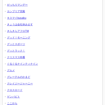
がっちりマンデー
カンブリア宮殿
キスマイbusaiku
きょうは会社休みます
きらきらアフロTM
グッド！モーニング
グッとスポーツ
グッとラック！
クリスマス特番
ぐるぐるナインティナイン
グルメ
グレーテルのかまど
クレイジージャーニー
クロスロード
ゲンバビト
ここから