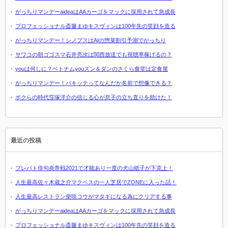
がっちりマンデーaideaはAAカーゴをマックに採用されて急成長
プロフェッショナル斎藤まゆキスヴィンは100年先の笑顔を造る
がっちりマンデー！シノプスはAIの惣菜割引予測でがっちり
サワコの朝ゴゴスマ石井亮次は関西放送でも視聴率稼げるの？
youは何しに？ベトナムyouズン＆ダンのさくら食堂は定食屋
がっちりマンデー！パキッテってなんだか名前で想像できる？
ボクらの時代窪塚洋介の信じる心が息子の立ち直りを助けた！
最近の投稿
プレバト俳句炎帝戦2021で才能あり一度の犬山紙子が下克上！
人生最高佐々木蔵之介マクベスの一人芝居でZONEに入った話！
人生最高レストラン柴咲コウがマタギになる為にクリアする事
がっちりマンデーaideaはAAカーゴをマックに採用されて急成長
プロフェッショナル斎藤まゆキスヴィンは100年先の笑顔を造る