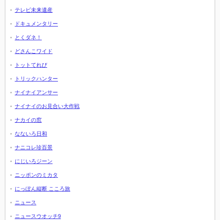
テレビ未来遺産
ドキュメンタリー
とくダネ！
どさんこワイド
トットてれび
トリックハンター
ナイナイアンサー
ナイナイのお見合い大作戦
ナカイの窓
なないろ日和
ナニコレ珍百景
にじいろジーン
ニッポンのミカタ
にっぽん縦断 こころ旅
ニュース
ニュースウオッチ9