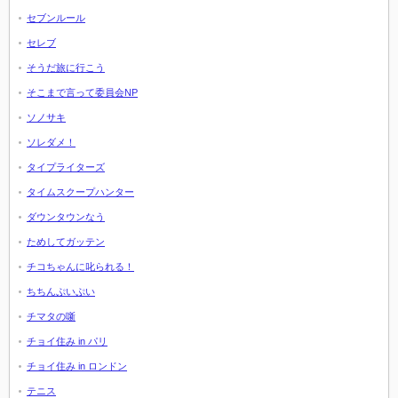
セブンルール
セレブ
そうだ旅に行こう
そこまで言って委員会NP
ソノサキ
ソレダメ！
タイプライターズ
タイムスクープハンター
ダウンタウンなう
ためしてガッテン
チコちゃんに叱られる！
ちちんぷいぷい
チマタの噺
チョイ住み in パリ
チョイ住み in ロンドン
テニス