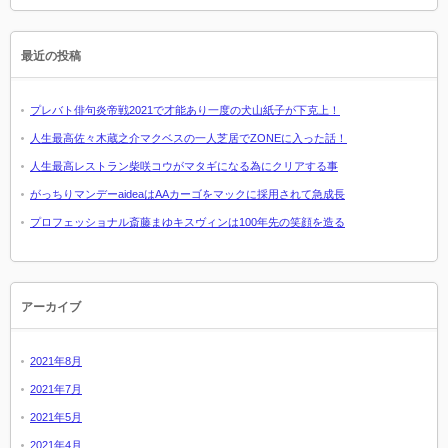
最近の投稿
プレバト俳句炎帝戦2021で才能あり一度の犬山紙子が下克上！
人生最高佐々木蔵之介マクベスの一人芝居でZONEに入った話！
人生最高レストラン柴咲コウがマタギになる為にクリアする事
がっちりマンデーaideaはAAカーゴをマックに採用されて急成長
プロフェッショナル斎藤まゆキスヴィンは100年先の笑顔を造る
アーカイブ
2021年8月
2021年7月
2021年5月
2021年4月