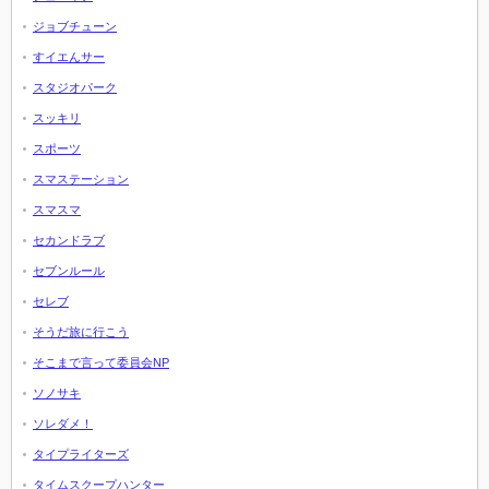
ジョブチューン
すイエんサー
スタジオパーク
スッキリ
スポーツ
スマステーション
スマスマ
セカンドラブ
セブンルール
セレブ
そうだ旅に行こう
そこまで言って委員会NP
ソノサキ
ソレダメ！
タイプライターズ
タイムスクープハンター