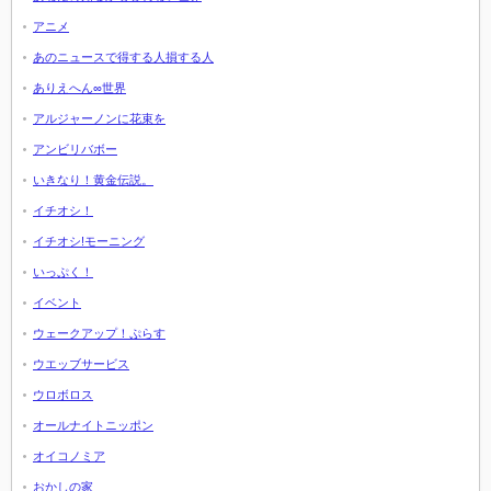
アニメ
あのニュースで得する人損する人
ありえへん∞世界
アルジャーノンに花束を
アンビリバボー
いきなり！黄金伝説。
イチオシ！
イチオシ!モーニング
いっぷく！
イベント
ウェークアップ！ぷらす
ウエッブサービス
ウロボロス
オールナイトニッポン
オイコノミア
おかしの家