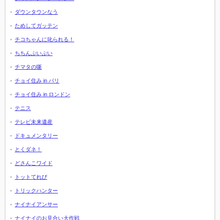
ダウンタウンなう
ためしてガッテン
チコちゃんに叱られる！
ちちんぷいぷい
チマタの噺
チョイ住み in パリ
チョイ住み in ロンドン
テニス
テレビ未来遺産
ドキュメンタリー
とくダネ！
どさんこワイド
トットてれび
トリックハンター
ナイナイアンサー
ナイナイのお見合い大作戦