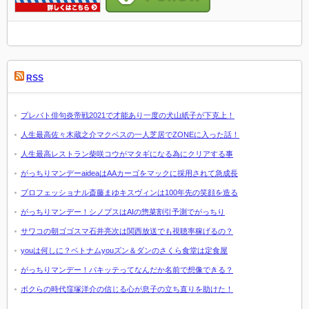
RSS
プレバト俳句炎帝戦2021で才能あり一度の犬山紙子が下克上！
人生最高佐々木蔵之介マクベスの一人芝居でZONEに入った話！
人生最高レストラン柴咲コウがマタギになる為にクリアする事
がっちりマンデーaideaはAAカーゴをマックに採用されて急成長
プロフェッショナル斎藤まゆキスヴィンは100年先の笑顔を造る
がっちりマンデー！シノプスはAIの惣菜割引予測でがっちり
サワコの朝ゴゴスマ石井亮次は関西放送でも視聴率稼げるの？
youは何しに？ベトナムyouズン＆ダンのさくら食堂は定食屋
がっちりマンデー！パキッテってなんだか名前で想像できる？
ボクらの時代窪塚洋介の信じる心が息子の立ち直りを助けた！