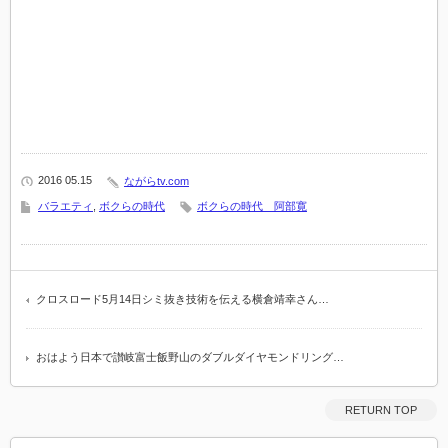
2016 05.15
ながらtv.com
バラエティ
,
ボクらの時代
ボクらの時代 阿部寛
クロスロード5月14日シミ抜き技術を伝える横倉靖幸さん…
おはよう日本で讃岐富士飯野山のダブルダイヤモンドリング…
RETURN TOP