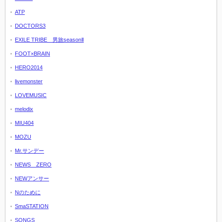
ATP
DOCTORS3
EXILE TRIBE 男旅seasonⅡ
FOOT×BRAIN
HERO2014
livemonster
LOVEMUSIC
melodix
MIU404
MOZU
Mr.サンデー
NEWS ZERO
NEWアンサー
Nのために
SmaSTATION
SONGS