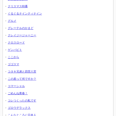
クリスマス特番
ぐるぐるナインティナイン
グルメ
グレーテルのかまど
クレイジージャーニー
クロスロード
ゲンバビト
ここから
ゴゴスマ
コタキ兄弟と四苦八苦
この差って何ですか？
コマーシャル
ごめんね青春！
コレつくったの私です
ゴロウデラックス
こんなところに日本人