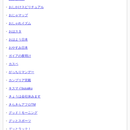
おしかけスピリチュアル
おじゃマップ
おしゃれイズム
おはスタ
おはよう日本
おやすみ日本
ガイアの夜明け
カスペ
がっちりマンデー
カンブリア宮殿
キスマイbusaiku
きょうは会社休みます
きらきらアフロTM
グッド！モーニング
グッとスポーツ
グッとラック！