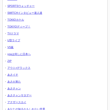
SPORTSウォッチャー
SWITCHインタビュー達人達
TOKIOカケル
TOKYOディープ！
TVドラマ
U型ライブ
VS嵐
youは何しに日本へ
ZIP
アウト×デラックス
あさイチ
あさが来た
あさチャン
あさチャンサタデー
アナザースカイ
あなたの知るかもしれない世界