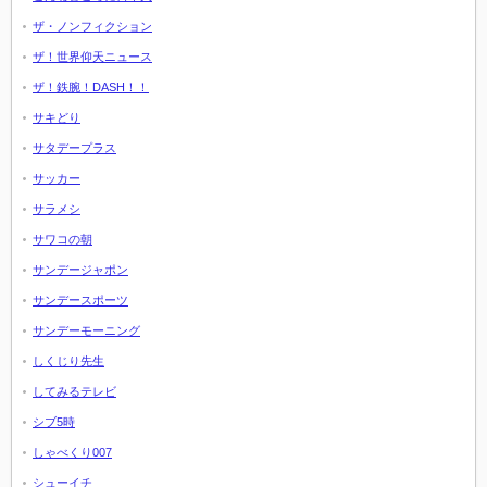
ザ・ノンフィクション
ザ！世界仰天ニュース
ザ！鉄腕！DASH！！
サキどり
サタデープラス
サッカー
サラメシ
サワコの朝
サンデージャポン
サンデースポーツ
サンデーモーニング
しくじり先生
してみるテレビ
シブ5時
しゃべくり007
シューイチ