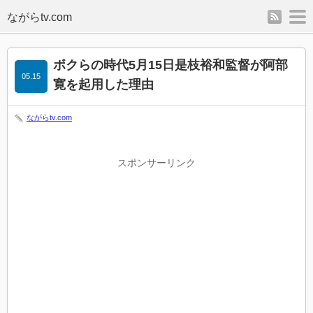
rss
m
ボクらの時代5月15日是枝裕和監督が阿部
05.15
寛を起用した理由
ながらtv.com
スポンサーリンク