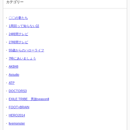
カテゴリー
〇〇の妻たち
1周回って知らない話
24時間テレビ
27時間テレビ
55歳からのハローライフ
7時にあいましょう
AKB48
Astudio
ATP
DOCTORS3
EXILE TRIBE 男旅seasonⅡ
FOOT×BRAIN
HERO2014
livemonster