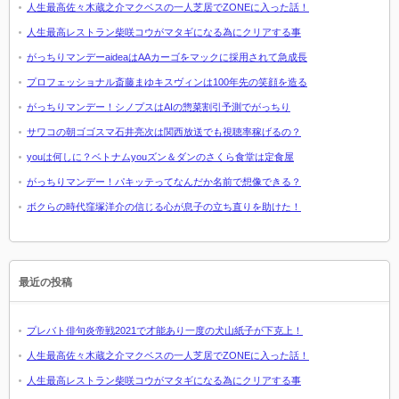
人生最高佐々木蔵之介マクベスの一人芝居でZONEに入った話！
人生最高レストラン柴咲コウがマタギになる為にクリアする事
がっちりマンデーaideaはAAカーゴをマックに採用されて急成長
プロフェッショナル斎藤まゆキスヴィンは100年先の笑顔を造る
がっちりマンデー！シノプスはAIの惣菜割引予測でがっちり
サワコの朝ゴゴスマ石井亮次は関西放送でも視聴率稼げるの？
youは何しに？ベトナムyouズン＆ダンのさくら食堂は定食屋
がっちりマンデー！パキッテってなんだか名前で想像できる？
ボクらの時代窪塚洋介の信じる心が息子の立ち直りを助けた！
最近の投稿
プレバト俳句炎帝戦2021で才能あり一度の犬山紙子が下克上！
人生最高佐々木蔵之介マクベスの一人芝居でZONEに入った話！
人生最高レストラン柴咲コウがマタギになる為にクリアする事