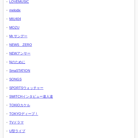
LOVEMUSIC
melodix
MIU404
MOZU
Mr.サンデー
NEWS ZERO
NEWアンサー
Nのために
SmaSTATION
SONGS
SPORTSウォッチャー
SWITCHインタビュー達人達
TOKIOカケル
TOKYOディープ！
TVドラマ
U型ライブ