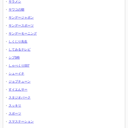
サラメシ
サワコの朝
サンデージャポン
サンデースポーツ
サンデーモーニング
しくじり先生
してみるテレビ
シブ5時
しゃべくり007
シューイチ
ジョブチューン
すイエんサー
スタジオパーク
スッキリ
スポーツ
スマステーション