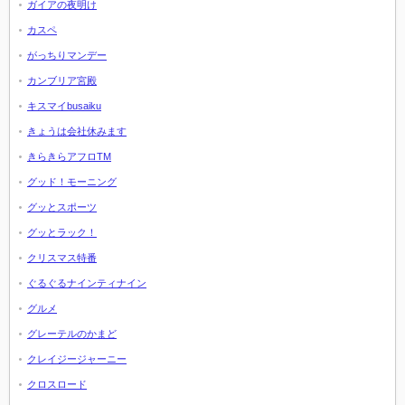
ガイアの夜明け
カスペ
がっちりマンデー
カンブリア宮殿
キスマイbusaiku
きょうは会社休みます
きらきらアフロTM
グッド！モーニング
グッとスポーツ
グッとラック！
クリスマス特番
ぐるぐるナインティナイン
グルメ
グレーテルのかまど
クレイジージャーニー
クロスロード