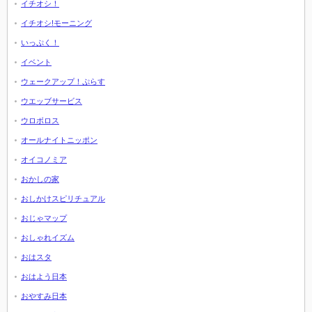
イチオシ！
イチオシ!モーニング
いっぷく！
イベント
ウェークアップ！ぷらす
ウエッブサービス
ウロボロス
オールナイトニッポン
オイコノミア
おかしの家
おしかけスピリチュアル
おじゃマップ
おしゃれイズム
おはスタ
おはよう日本
おやすみ日本