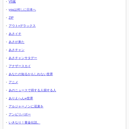
VS嵐
youは何しに日本へ
ZIP
アウト×デラックス
あさイチ
あさが来た
あさチャン
あさチャンサタデー
アナザースカイ
あなたの知るかもしれない世界
アニメ
あのニュースで得する人損する人
ありえへん∞世界
アルジャーノンに花束を
アンビリバボー
いきなり！黄金伝説。