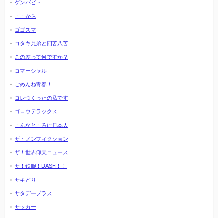
ゲンバビト
ここから
ゴゴスマ
コタキ兄弟と四苦八苦
この差って何ですか？
コマーシャル
ごめんね青春！
コレつくったの私です
ゴロウデラックス
こんなところに日本人
ザ・ノンフィクション
ザ！世界仰天ニュース
ザ！鉄腕！DASH！！
サキどり
サタデープラス
サッカー