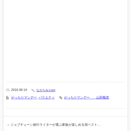
2016 08.14
ながらtv.com
がっちりマンデー
,
バラエティ
がっちりマンデー 山田暢彦
ジョブチューン旅行ライターが選ぶ家族が楽しめる宿ベスト…