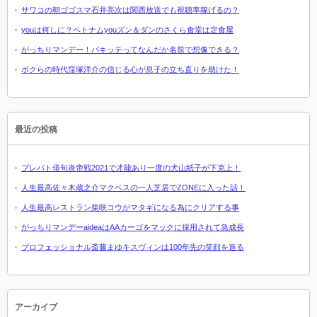
サワコの朝ゴゴスマ石井亮次は関西放送でも視聴率稼げるの？
youは何しに？ベトナムyouズン＆ダンのさくら食堂は定食屋
がっちりマンデー！パキッテってなんだか名前で想像できる？
ボクらの時代窪塚洋介の信じる心が息子の立ち直りを助けた！
最近の投稿
プレバト俳句炎帝戦2021で才能あり一度の犬山紙子が下克上！
人生最高佐々木蔵之介マクベスの一人芝居でZONEに入った話！
人生最高レストラン柴咲コウがマタギになる為にクリアする事
がっちりマンデーaideaはAAカーゴをマックに採用されて急成長
プロフェッショナル斎藤まゆキスヴィンは100年先の笑顔を造る
アーカイブ