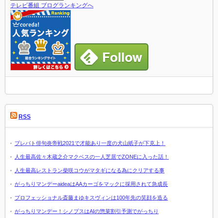
テレビ番組 ブログランキングへ
RSS
プレバト俳句炎帝戦2021で才能あり一度の犬山紙子が下克上！
人生最高佐々木蔵之介マクベスの一人芝居でZONEに入った話！
人生最高レストラン柴咲コウがマタギになる為にクリアする事
がっちりマンデーaideaはAAカーゴをマックに採用されて急成長
プロフェッショナル斎藤まゆキスヴィンは100年先の笑顔を造る
がっちりマンデー！シノプスはAIの惣菜割引予測でがっちり