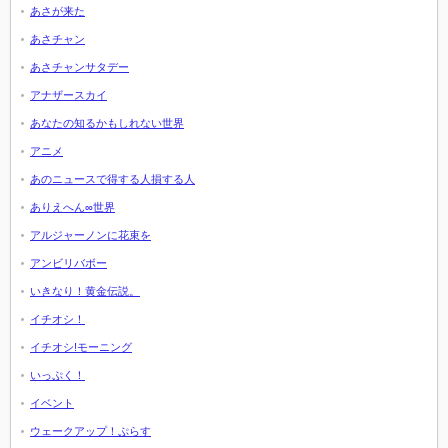
あさが来た
あさチャン
あさチャンサタデー
アナザースカイ
あなたの知るかもしれない世界
アニメ
あのニュースで得する人損する人
ありえへん∞世界
アルジャーノンに花束を
アンビリバボー
いきなり！黄金伝説。
イチオシ！
イチオシ!モーニング
いっぷく！
イベント
ウェークアップ！ぷらす