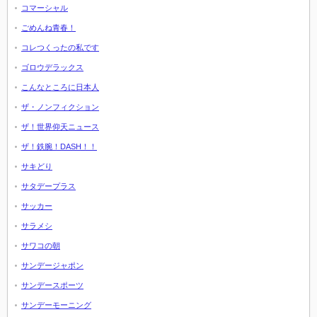
コマーシャル
ごめんね青春！
コレつくったの私です
ゴロウデラックス
こんなところに日本人
ザ・ノンフィクション
ザ！世界仰天ニュース
ザ！鉄腕！DASH！！
サキどり
サタデープラス
サッカー
サラメシ
サワコの朝
サンデージャポン
サンデースポーツ
サンデーモーニング