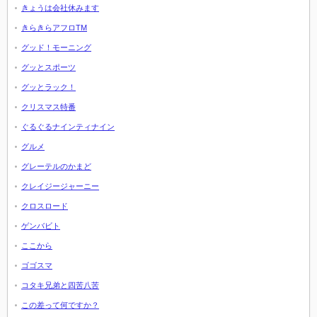
きょうは会社休みます
きらきらアフロTM
グッド！モーニング
グッとスポーツ
グッとラック！
クリスマス特番
ぐるぐるナインティナイン
グルメ
グレーテルのかまど
クレイジージャーニー
クロスロード
ゲンバビト
ここから
ゴゴスマ
コタキ兄弟と四苦八苦
この差って何ですか？