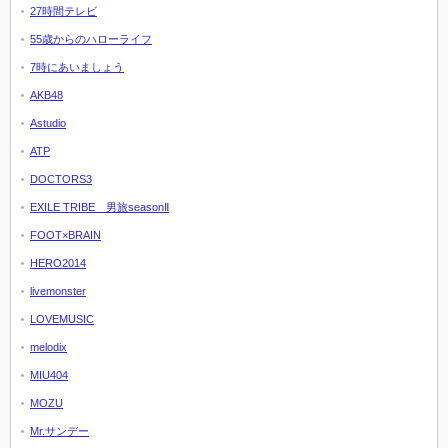
27時間テレビ
55歳からのハローライフ
7時にあいましょう
AKB48
Astudio
ATP
DOCTORS3
EXILE TRIBE 男旅seasonⅡ
FOOT×BRAIN
HERO2014
livemonster
LOVEMUSIC
melodix
MIU404
MOZU
Mr.サンデー