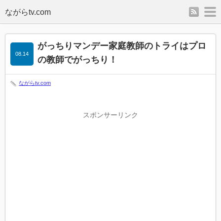
rss
m
がっちりマンデー家庭教師のトライはプロ
08.14
の教師でがっちり！
ながらtv.com
スポンサーリンク