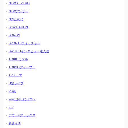
NEWS ZERO
NEWアンサー
Nのために
SmaSTATION
SONGS
SPORTSウォッチャー
SWITCHインタビュー達人達
TOKIOカケル
TOKYOディープ！
TVドラマ
U型ライブ
VS嵐
youは何しに日本へ
ZIP
アウト×デラックス
あさイチ