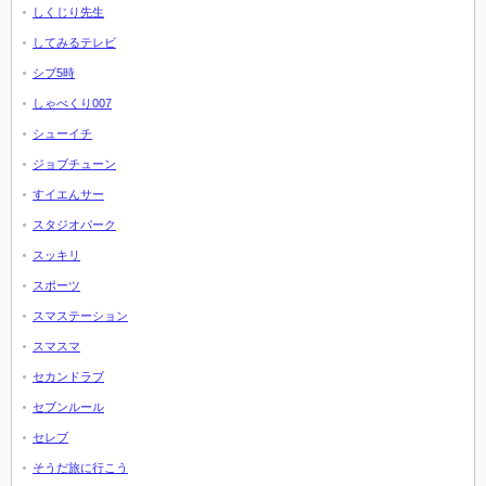
しくじり先生
してみるテレビ
シブ5時
しゃべくり007
シューイチ
ジョブチューン
すイエんサー
スタジオパーク
スッキリ
スポーツ
スマステーション
スマスマ
セカンドラブ
セブンルール
セレブ
そうだ旅に行こう