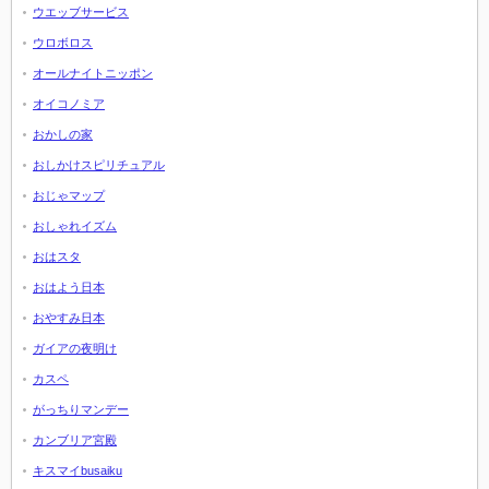
ウエッブサービス
ウロボロス
オールナイトニッポン
オイコノミア
おかしの家
おしかけスピリチュアル
おじゃマップ
おしゃれイズム
おはスタ
おはよう日本
おやすみ日本
ガイアの夜明け
カスペ
がっちりマンデー
カンブリア宮殿
キスマイbusaiku