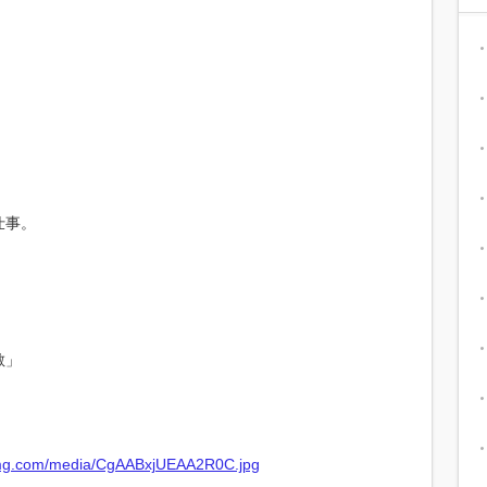
。
仕事。
敏」