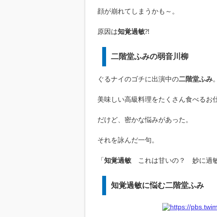
顔が崩れてしまうかも～。
原因は
知覚過敏
⁈
二階堂ふみの弱音川柳
ぐるナイのゴチに出演中の
二階堂ふみ
美味しい高級料理をたくさん食べるお
だけど、密かな悩みがあった。
それを詠んだ一句。
「
知覚過敏
これは甘いの？ 妙に過
知覚過敏に悩む二階堂ふみ