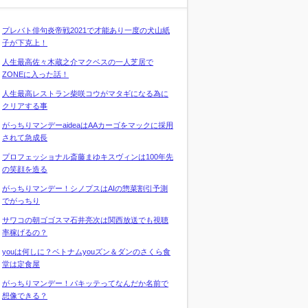
プレバト俳句炎帝戦2021で才能あり一度の犬山紙
子が下克上！
人生最高佐々木蔵之介マクベスの一人芝居で
ZONEに入った話！
人生最高レストラン柴咲コウがマタギになる為に
クリアする事
がっちりマンデーaideaはAAカーゴをマックに採用
されて急成長
プロフェッショナル斎藤まゆキスヴィンは100年先
の笑顔を造る
がっちりマンデー！シノプスはAIの惣菜割引予測
でがっちり
サワコの朝ゴゴスマ石井亮次は関西放送でも視聴
率稼げるの？
youは何しに？ベトナムyouズン＆ダンのさくら食
堂は定食屋
がっちりマンデー！パキッテってなんだか名前で
想像できる？