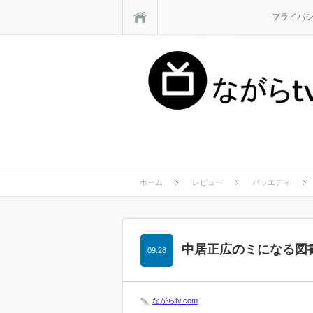
ホーム
プライバ
ホーム
レビュー
バラエティ
中居正広のミになる図
09.28
ながらtv.com