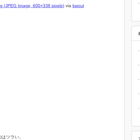
 (JPEG Image, 600×338 pixels)
via
kwout
。
のはツラい。