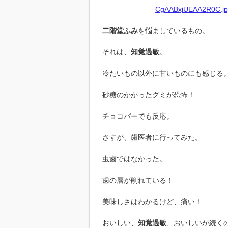
CgAABxjUEAA2R0C.jpg
二階堂ふみ
を悩ましているもの。
それは、
知覚過敏
。
冷たいもの以外に甘いものにも感じる
砂糖のかかったグミが恐怖！
チョコバーでも反応。
さすが、歯医者に行ってみた。
虫歯ではなかった。
歯の層が削れている！
美味しさはわかるけど、痛い！
おいしい、
知覚過敏
、おいしいが続く