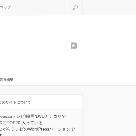
検索
マップ
rss
知覚過敏
このサイトについて
seesaaテレビ/映画/DVDカテゴリで
常にTOP20 入っている
ながらテレビのWordPressバージョンで
す。