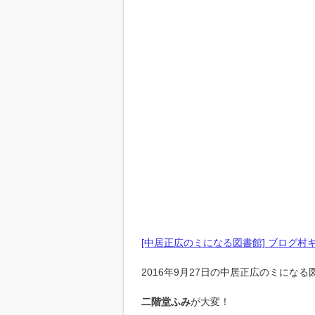
[中居正広のミになる図書館] ブログ村
2016年9月27日の中居正広のミになる
二階堂ふみ
が大変！