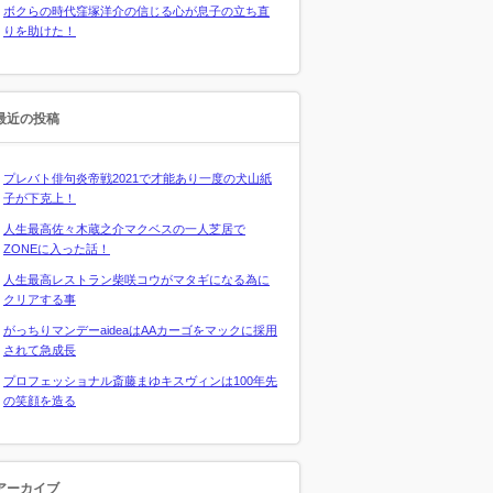
ボクらの時代窪塚洋介の信じる心が息子の立ち直
りを助けた！
最近の投稿
プレバト俳句炎帝戦2021で才能あり一度の犬山紙
子が下克上！
人生最高佐々木蔵之介マクベスの一人芝居で
ZONEに入った話！
人生最高レストラン柴咲コウがマタギになる為に
クリアする事
がっちりマンデーaideaはAAカーゴをマックに採用
されて急成長
プロフェッショナル斎藤まゆキスヴィンは100年先
の笑顔を造る
アーカイブ