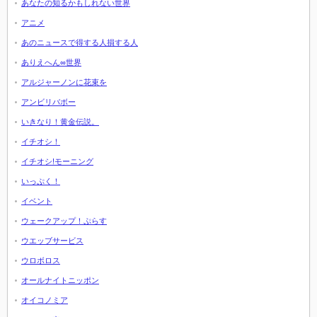
あなたの知るかもしれない世界
アニメ
あのニュースで得する人損する人
ありえへん∞世界
アルジャーノンに花束を
アンビリバボー
いきなり！黄金伝説。
イチオシ！
イチオシ!モーニング
いっぷく！
イベント
ウェークアップ！ぷらす
ウエッブサービス
ウロボロス
オールナイトニッポン
オイコノミア