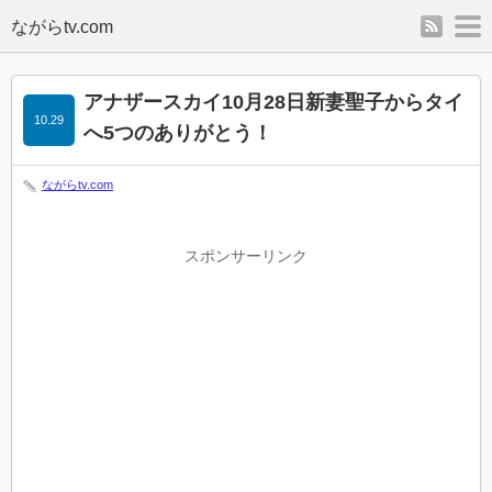
rss
m
アナザースカイ10月28日新妻聖子からタイ
10.29
へ5つのありがとう！
ながらtv.com
スポンサーリンク