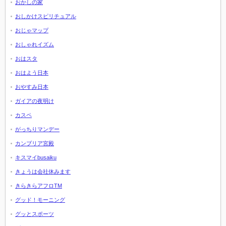
おかしの家
おしかけスピリチュアル
おじゃマップ
おしゃれイズム
おはスタ
おはよう日本
おやすみ日本
ガイアの夜明け
カスペ
がっちりマンデー
カンブリア宮殿
キスマイbusaiku
きょうは会社休みます
きらきらアフロTM
グッド！モーニング
グッとスポーツ