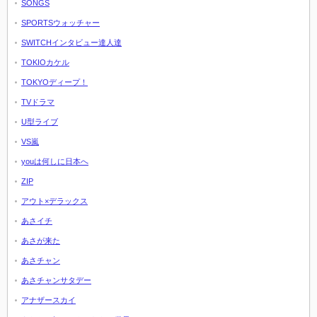
SONGS
SPORTSウォッチャー
SWITCHインタビュー達人達
TOKIOカケル
TOKYOディープ！
TVドラマ
U型ライブ
VS嵐
youは何しに日本へ
ZIP
アウト×デラックス
あさイチ
あさが来た
あさチャン
あさチャンサタデー
アナザースカイ