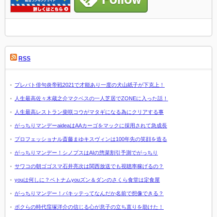
RSS
プレバト俳句炎帝戦2021で才能あり一度の犬山紙子が下克上！
人生最高佐々木蔵之介マクベスの一人芝居でZONEに入った話！
人生最高レストラン柴咲コウがマタギになる為にクリアする事
がっちりマンデーaideaはAAカーゴをマックに採用されて急成長
プロフェッショナル斎藤まゆキスヴィンは100年先の笑顔を造る
がっちりマンデー！シノプスはAIの惣菜割引予測でがっちり
サワコの朝ゴゴスマ石井亮次は関西放送でも視聴率稼げるの？
youは何しに？ベトナムyouズン＆ダンのさくら食堂は定食屋
がっちりマンデー！パキッテってなんだか名前で想像できる？
ボクらの時代窪塚洋介の信じる心が息子の立ち直りを助けた！