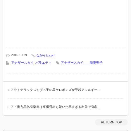
2016 10.29
ながらtv.com
アナザースカイ
,
バラエティ
アナザースカイ 新妻聖子
アウトデラックスちびっ子の星ケロポンズが甲殻アレルギー…
アド街九品仏有楽庵は東儀秀樹も驚いた早すぎる出前で有名…
RETURN TOP