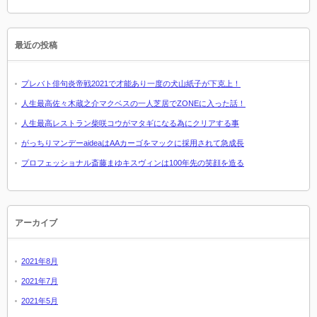
最近の投稿
プレバト俳句炎帝戦2021で才能あり一度の犬山紙子が下克上！
人生最高佐々木蔵之介マクベスの一人芝居でZONEに入った話！
人生最高レストラン柴咲コウがマタギになる為にクリアする事
がっちりマンデーaideaはAAカーゴをマックに採用されて急成長
プロフェッショナル斎藤まゆキスヴィンは100年先の笑顔を造る
アーカイブ
2021年8月
2021年7月
2021年5月