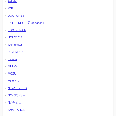
Astudio
ATP
DOCTORS3
EXILE TRIBE 男旅seasonⅡ
FOOT×BRAIN
HERO2014
livemonster
LOVEMUSIC
melodix
MIU404
MOZU
Mr.サンデー
NEWS ZERO
NEWアンサー
Nのために
SmaSTATION