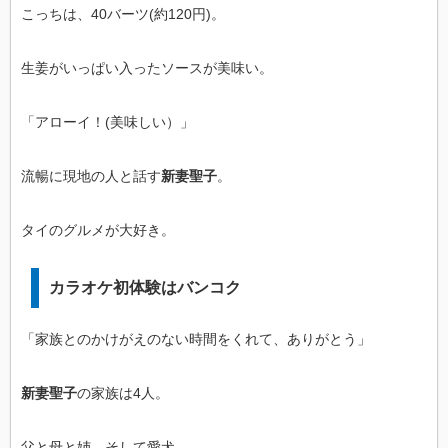
こっちは、40バーツ(約120円)。
生姜がいっぱい入ったソースが美味い。
「アローイ！(美味しい）」
流暢に現地の人と話す
新妻聖子
。
タイのグルメが大好き。
カラオケ初体験はバンコク
「家族とのかけがえのない時間をくれて、ありがとう」
新妻聖子
の家族は4人。
父と母と姉、そして愛犬。