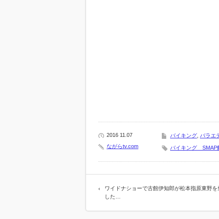
2016 11.07
バイキング
,
バラエ
ながらtv.com
バイキング SMAP
ワイドナショーで古館伊知郎が松本指原東野を
した…