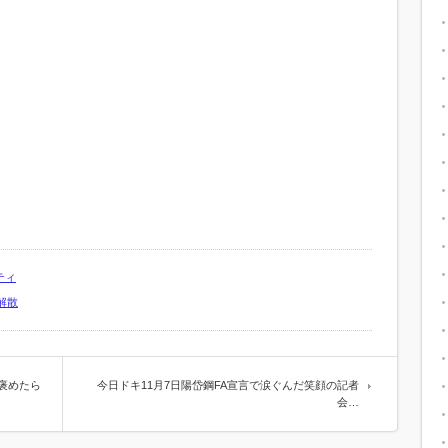
ティ
解散
褒めたら
今日ドキ11月7日陽岱鋼FA宣言で涙ぐんだ笑顔の記者
会…