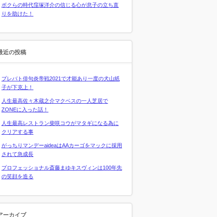
ボクらの時代窪塚洋介の信じる心が息子の立ち直
りを助けた！
最近の投稿
プレバト俳句炎帝戦2021で才能あり一度の犬山紙
子が下克上！
人生最高佐々木蔵之介マクベスの一人芝居で
ZONEに入った話！
人生最高レストラン柴咲コウがマタギになる為に
クリアする事
がっちりマンデーaideaはAAカーゴをマックに採用
されて急成長
プロフェッショナル斎藤まゆキスヴィンは100年先
の笑顔を造る
アーカイブ