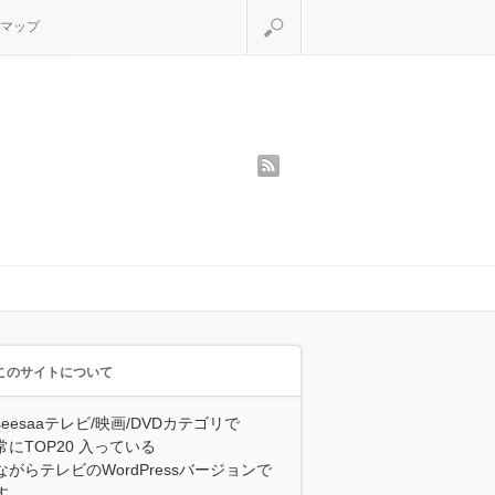
検索
マップ
rss
このサイトについて
seesaaテレビ/映画/DVDカテゴリで
常にTOP20 入っている
ながらテレビのWordPressバージョンで
す。