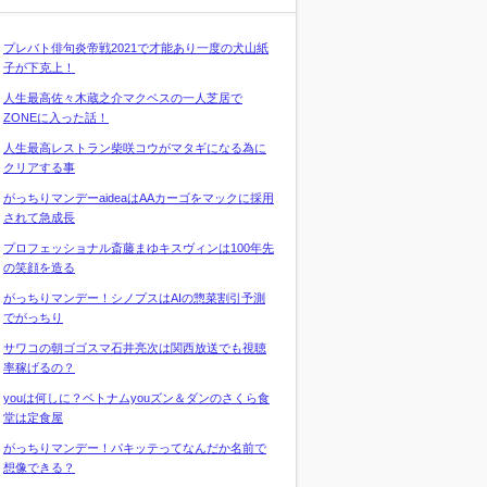
プレバト俳句炎帝戦2021で才能あり一度の犬山紙
子が下克上！
人生最高佐々木蔵之介マクベスの一人芝居で
ZONEに入った話！
人生最高レストラン柴咲コウがマタギになる為に
クリアする事
がっちりマンデーaideaはAAカーゴをマックに採用
されて急成長
プロフェッショナル斎藤まゆキスヴィンは100年先
の笑顔を造る
がっちりマンデー！シノプスはAIの惣菜割引予測
でがっちり
サワコの朝ゴゴスマ石井亮次は関西放送でも視聴
率稼げるの？
youは何しに？ベトナムyouズン＆ダンのさくら食
堂は定食屋
がっちりマンデー！パキッテってなんだか名前で
想像できる？