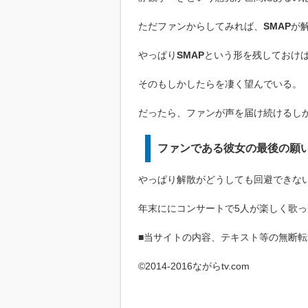
ただファンからしてみれば、
SMAP
が
やっぱり
SMAP
という形を残しておけ
そのもしかしたらを凄く望んでいる。
だったら、ファンが声を届け続けるし
ファンである彼女の最後の願
やっぱり解散がどうしても回避できな
年末ににコンサートで5人が楽しく歌
■当サイトの内容、テキスト等の無断
©2014-2016ながらtv.com