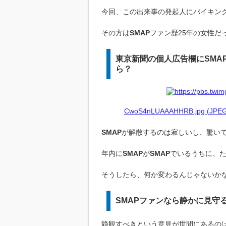
今回、この出来事の発起人にバイキン
その方は
SMAP
ファン歴25年の女性だ
東京新聞の個人広告欄にSMA
ら？
CwoS4nLUAAAHHRB.jpg (JPEG I
SMAP
が解散するのは寂しいし、驚い
年内に
SMAP
が
SMAP
でいるうちに、
そうしたら、何か変わるんじゃないか
SMAPファンなら静かに見守
静観すべきという意見が世間にあるの