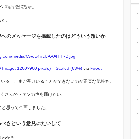
グが独占電話取材。
った。
Pへのメッセージを掲載したのはどういう想いか
mage, 1200×900 pixels) – Scaled (83%)
via
kwout
ているし、まだ受けいることができないのが正直な気持ち。
たくさんのファンの声を届けたい。
なと思って企画しました。
るべきという意見にたいして
はわかる。