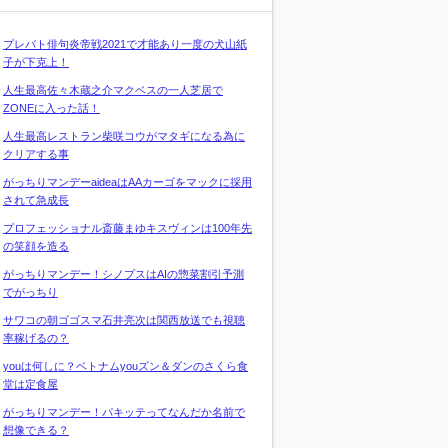
プレバト俳句炎帝戦2021で才能あり一度の犬山紙
子が下克上！
人生最高佐々木蔵之介マクベスの一人芝居で
ZONEに入った話！
人生最高レストラン柴咲コウがマタギになる為に
クリアする事
がっちりマンデーaideaはAAカーゴをマックに採用
されて急成長
プロフェッショナル斎藤まゆキスヴィンは100年先
の笑顔を造る
がっちりマンデー！シノプスはAIの惣菜割引予測
でがっちり
サワコの朝ゴゴスマ石井亮次は関西放送でも視聴
率稼げるの？
youは何しに？ベトナムyouズン＆ダンのさくら食
堂は定食屋
がっちりマンデー！パキッテってなんだか名前で
想像できる？