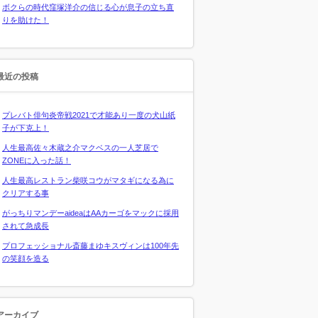
ボクらの時代窪塚洋介の信じる心が息子の立ち直
りを助けた！
最近の投稿
プレバト俳句炎帝戦2021で才能あり一度の犬山紙
子が下克上！
人生最高佐々木蔵之介マクベスの一人芝居で
ZONEに入った話！
人生最高レストラン柴咲コウがマタギになる為に
クリアする事
がっちりマンデーaideaはAAカーゴをマックに採用
されて急成長
プロフェッショナル斎藤まゆキスヴィンは100年先
の笑顔を造る
アーカイブ