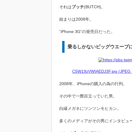
それは
ブッチ
(BUTCH)。
始まりは2008年。
“iPhone 3G”の発売日だった。
乗るしかないビッグウエーブ
C5W19zVWIAEDJ3F.jpg (JPEG Im
2008年、iPhoneの購入の為の行列。
その中で一際目立っていた男。
白縁メガネにツンツンモヒカン。
多くのメディアがその男にインタビュ