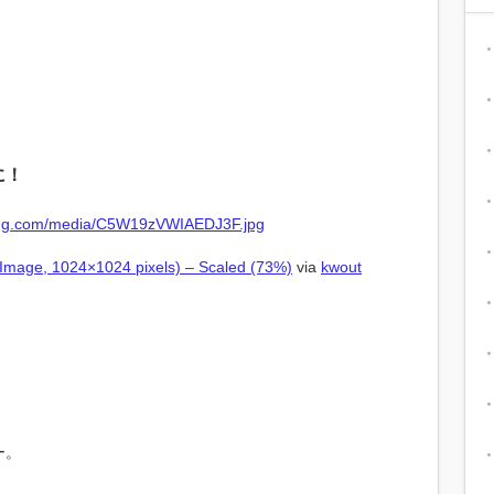
に！
age, 1024×1024 pixels) – Scaled (73%)
via
kwout
ー。