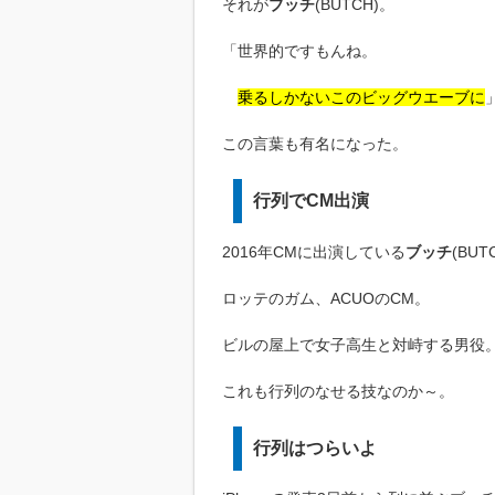
それが
ブッチ
(BUTCH)。
「世界的ですもんね。
乗るしかないこのビッグウエーブに
この言葉も有名になった。
行列でCM出演
2016年CMに出演している
ブッチ
(BUT
ロッテのガム、ACUOのCM。
ビルの屋上で女子高生と対峙する男役
これも行列のなせる技なのか～。
行列はつらいよ