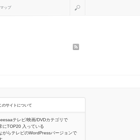
検索
マップ
rss
このサイトについて
seesaaテレビ/映画/DVDカテゴリで
常にTOP20 入っている
ながらテレビのWordPressバージョンで
す。