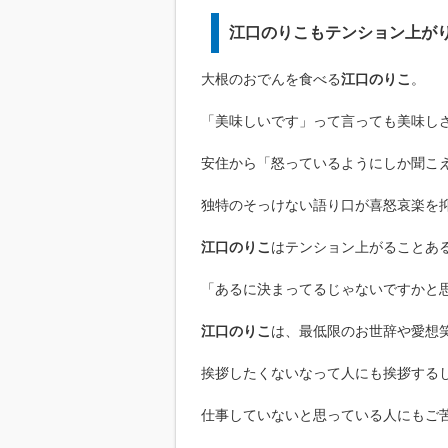
江口のりこもテンション上が
大根のおでんを食べる
江口のりこ
。
「美味しいです」って言っても美味し
安住から「怒っているようにしか聞こ
独特のそっけない語り口が喜怒哀楽を
江口のりこ
はテンション上がることあ
「あるに決まってるじゃないですかと
江口のりこ
は、最低限のお世辞や愛想
挨拶したくないなって人にも挨拶する
仕事していないと思っている人にもご