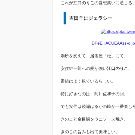
これが
江口のりこ
の愛想笑いに通じる
吉田羊にジェラシー
DPeEHACUEAAzs-o.jpg
場所を変えて、居酒屋「松」にて。
安住紳一郎への愛が強い
江口のりこ
。
番組はよく観ているらしい。
特に好きなのは、阿川佐和子の回。
でも安住は綾瀬はるかの時が一番楽し
きのこと金目鯛をウニソース焼き。
きのこの旨みも出て美味しい。