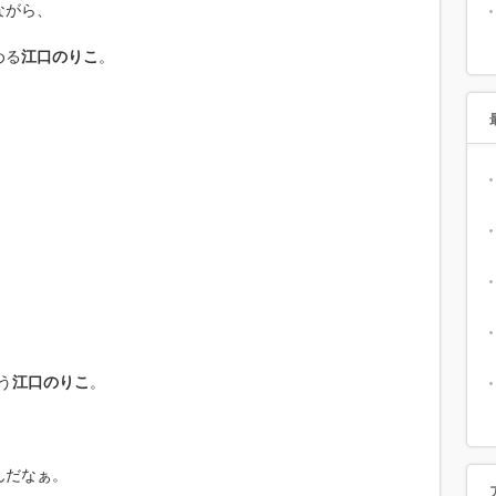
ながら、
める
江口のりこ
。
う
江口のりこ
。
んだなぁ。