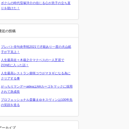
ボクらの時代窪塚洋介の信じる心が息子の立ち直
りを助けた！
最近の投稿
プレバト俳句炎帝戦2021で才能あり一度の犬山紙
子が下克上！
人生最高佐々木蔵之介マクベスの一人芝居で
ZONEに入った話！
人生最高レストラン柴咲コウがマタギになる為に
クリアする事
がっちりマンデーaideaはAAカーゴをマックに採用
されて急成長
プロフェッショナル斎藤まゆキスヴィンは100年先
の笑顔を造る
アーカイブ