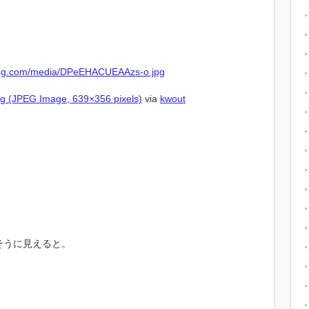
。
 (JPEG Image, 639×356 pixels)
via
kwout
そうに見えると。