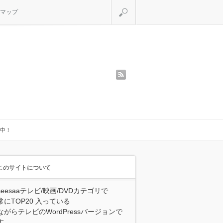
検索
マップ
rss
中！
このサイトについて
seesaaテレビ/映画/DVDカテゴリで
常にTOP20 入っている
ながらテレビのWordPressバージョンで
す。