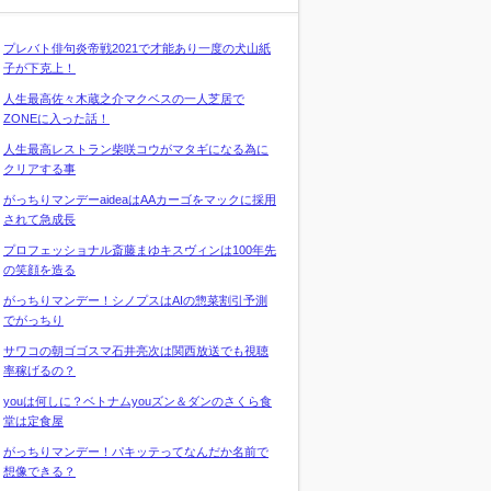
プレバト俳句炎帝戦2021で才能あり一度の犬山紙
子が下克上！
人生最高佐々木蔵之介マクベスの一人芝居で
ZONEに入った話！
人生最高レストラン柴咲コウがマタギになる為に
クリアする事
がっちりマンデーaideaはAAカーゴをマックに採用
されて急成長
プロフェッショナル斎藤まゆキスヴィンは100年先
の笑顔を造る
がっちりマンデー！シノプスはAIの惣菜割引予測
でがっちり
サワコの朝ゴゴスマ石井亮次は関西放送でも視聴
率稼げるの？
youは何しに？ベトナムyouズン＆ダンのさくら食
堂は定食屋
がっちりマンデー！パキッテってなんだか名前で
想像できる？