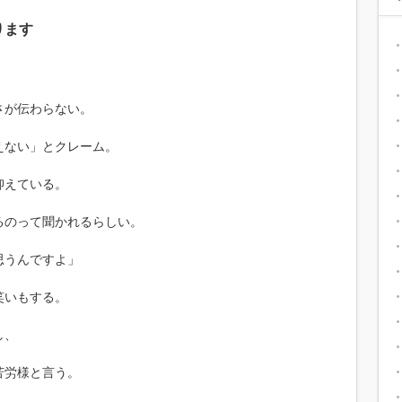
ります
さが伝わらない。
えない」とクレーム。
抑えている。
るのって聞かれるらしい。
思うんですよ」
笑いもする。
し、
苦労様と言う。