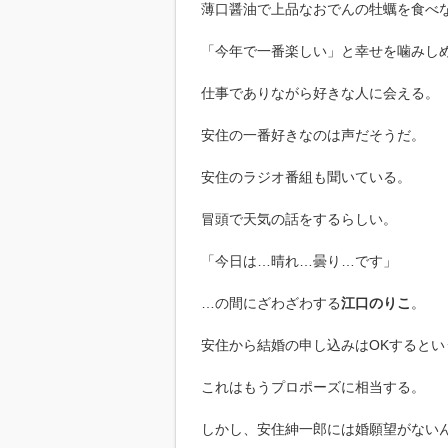
薄口醤油で上品なおでんの牡蠣を食べ
「今年で一番楽しい」と幸せを噛みし
仕事でありながら好きな人に会える。
安住の一番好きなのは声だそうだ。
安住のラジオ番組も聞いている。
冒頭で天気の話をするらしい。
「今日は…晴れ…曇り…です」
…の間にざわざわする
江口のりこ
。
安住から結婚の申し込みはOKするとい
これはもうプロポーズに相当する。
しかし、安住紳一郎には婚願望がない