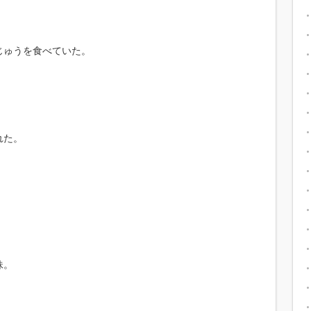
じゅうを食べていた。
」
れた。
。
妹。