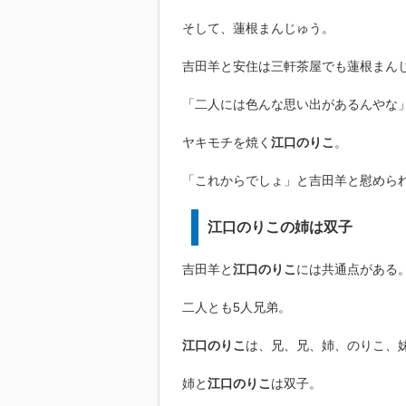
そして、蓮根まんじゅう。
吉田羊と安住は三軒茶屋でも蓮根まん
「二人には色んな思い出があるんやな
ヤキモチを焼く
江口のりこ
。
「これからでしょ」と吉田羊と慰めら
江口のりこの姉は双子
吉田羊と
江口のりこ
には共通点がある
二人とも5人兄弟。
江口のりこ
は、兄、兄、姉、のりこ、
姉と
江口のりこ
は双子。