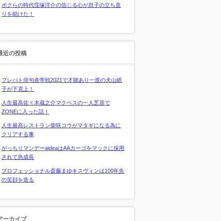
ボクらの時代窪塚洋介の信じる心が息子の立ち直
りを助けた！
最近の投稿
プレバト俳句炎帝戦2021で才能あり一度の犬山紙
子が下克上！
人生最高佐々木蔵之介マクベスの一人芝居で
ZONEに入った話！
人生最高レストラン柴咲コウがマタギになる為に
クリアする事
がっちりマンデーaideaはAAカーゴをマックに採用
されて急成長
プロフェッショナル斎藤まゆキスヴィンは100年先
の笑顔を造る
アーカイブ