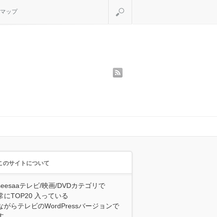
検索
マップ
rss
このサイトについて
seesaaテレビ/映画/DVDカテゴリで
常にTOP20 入っている
ながらテレビのWordPressバージョンで
す。