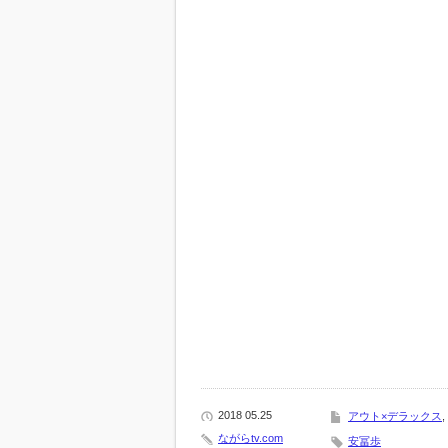
2018 05.25
アウト×デラックス
,
ながらtv.com
安冨歩