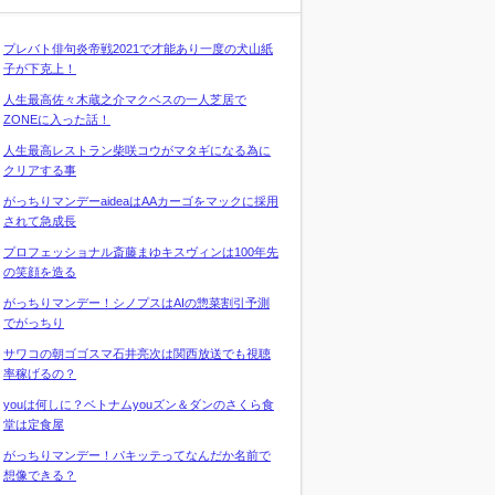
プレバト俳句炎帝戦2021で才能あり一度の犬山紙
子が下克上！
人生最高佐々木蔵之介マクベスの一人芝居で
ZONEに入った話！
人生最高レストラン柴咲コウがマタギになる為に
クリアする事
がっちりマンデーaideaはAAカーゴをマックに採用
されて急成長
プロフェッショナル斎藤まゆキスヴィンは100年先
の笑顔を造る
がっちりマンデー！シノプスはAIの惣菜割引予測
でがっちり
サワコの朝ゴゴスマ石井亮次は関西放送でも視聴
率稼げるの？
youは何しに？ベトナムyouズン＆ダンのさくら食
堂は定食屋
がっちりマンデー！パキッテってなんだか名前で
想像できる？