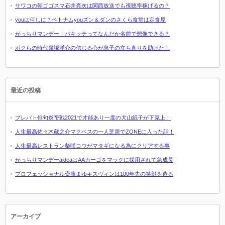
サワコの朝ゴゴスマ石井亮次は関西放送でも視聴率稼げるの？
youは何しに？ベトナムyouズン＆ダンのさくら食堂は定食屋
がっちりマンデー！パキッテってなんだか名前で想像できる？
ボクらの時代窪塚洋介の信じる心が息子の立ち直りを助けた！
最近の投稿
プレバト俳句炎帝戦2021で才能あり一度の犬山紙子が下克上！
人生最高佐々木蔵之介マクベスの一人芝居でZONEに入った話！
人生最高レストラン柴咲コウがマタギになる為にクリアする事
がっちりマンデーaideaはAAカーゴをマックに採用されて急成長
プロフェッショナル斎藤まゆキスヴィンは100年先の笑顔を造る
アーカイブ