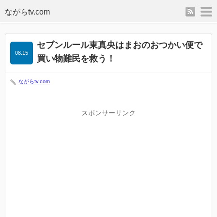
rss
m
セブンルール東真央はまおのおつかい便で
08.15
買い物難民を救う！
ながらtv.com
スポンサーリンク