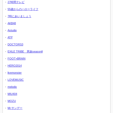
27時間テレビ
55歳からのハローライフ
7時にあいましょう
AKB48
Astudio
ATP
DOCTORS3
EXILE TRIBE 男旅seasonⅡ
FOOT×BRAIN
HERO2014
livemonster
LOVEMUSIC
melodix
MIU404
MOZU
Mr.サンデー