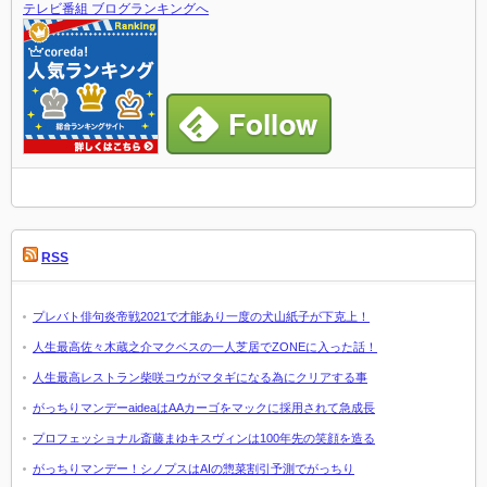
テレビ番組 ブログランキングへ
RSS
プレバト俳句炎帝戦2021で才能あり一度の犬山紙子が下克上！
人生最高佐々木蔵之介マクベスの一人芝居でZONEに入った話！
人生最高レストラン柴咲コウがマタギになる為にクリアする事
がっちりマンデーaideaはAAカーゴをマックに採用されて急成長
プロフェッショナル斎藤まゆキスヴィンは100年先の笑顔を造る
がっちりマンデー！シノプスはAIの惣菜割引予測でがっちり