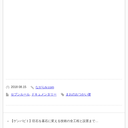
2018 08.15
ながらtv.com
セブンルール
,
ドキュメンタリー
まおのおつかい便
【ゲンバビト】巨石を墓石に変える技術の全工程と設置まで…