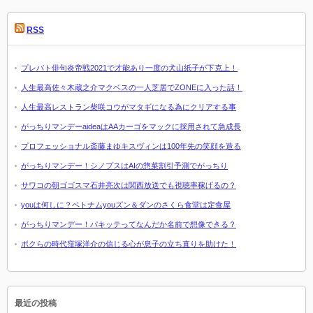
RSS
プレバト俳句炎帝戦2021で才能あり一度の犬山紙子が下克上！
人生最高佐々木蔵之介マクベスの一人芝居でZONEに入った話！
人生最高レストラン柴咲コウがマタギになる為にクリアする事
がっちりマンデーaideaはAAカーゴをマックに採用されて急成長
プロフェッショナル斎藤まゆキスヴィンは100年先の笑顔を造る
がっちりマンデー！シノプスはAIの惣菜割引予測でがっちり
サワコの朝ゴゴスマ石井亮次は関西放送でも視聴率稼げるの？
youは何しに？ベトナムyouズン＆ダンのさくら食堂は定食屋
がっちりマンデー！パキッテってなんだか名前で想像できる？
ボクらの時代窪塚洋介の信じる心が息子の立ち直りを助けた！
最近の投稿