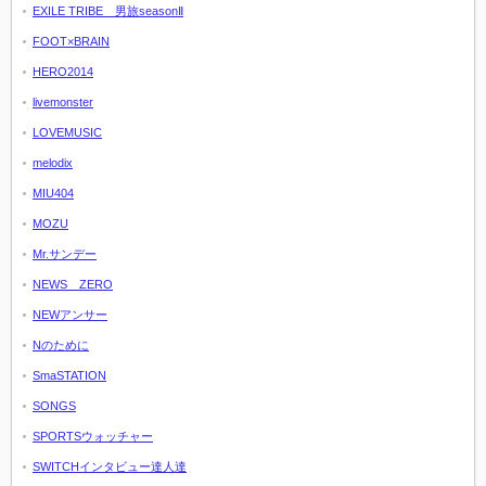
EXILE TRIBE 男旅seasonⅡ
FOOT×BRAIN
HERO2014
livemonster
LOVEMUSIC
melodix
MIU404
MOZU
Mr.サンデー
NEWS ZERO
NEWアンサー
Nのために
SmaSTATION
SONGS
SPORTSウォッチャー
SWITCHインタビュー達人達