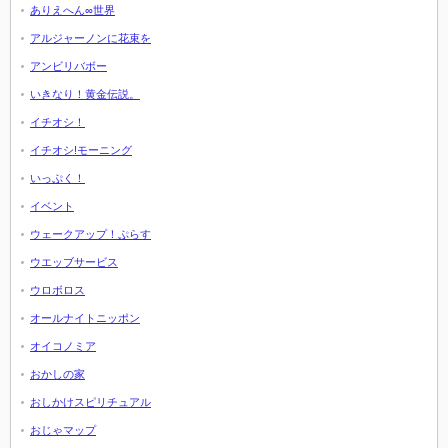
ありえへん∞世界
アルジャーノンに花束を
アンビリバボー
いきなり！黄金伝説。
イチオシ！
イチオシ!モーニング
いっぷく！
イベント
ウェークアップ！ぷらす
ウエッブサービス
ウロボロス
オールナイトニッポン
オイコノミア
おかしの家
おしかけスピリチュアル
おじゃマップ