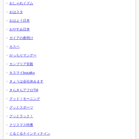
おしゃれイズム
おはスタ
おはよう日本
おやすみ日本
ガイアの夜明け
カスペ
がっちりマンデー
カンブリア宮殿
キスマイbusaiku
きょうは会社休みます
きらきらアフロTM
グッド！モーニング
グッとスポーツ
グッとラック！
クリスマス特番
ぐるぐるナインティナイン