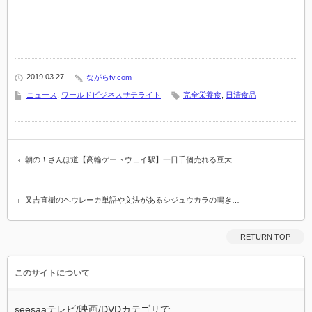
2019 03.27
ながらtv.com
ニュース
,
ワールドビジネスサテライト
完全栄養食
,
日清食品
朝の！さんぽ道【高輪ゲートウェイ駅】一日千個売れる豆大…
又吉直樹のヘウレーカ単語や文法があるシジュウカラの鳴き…
RETURN TOP
このサイトについて
seesaaテレビ/映画/DVDカテゴリで