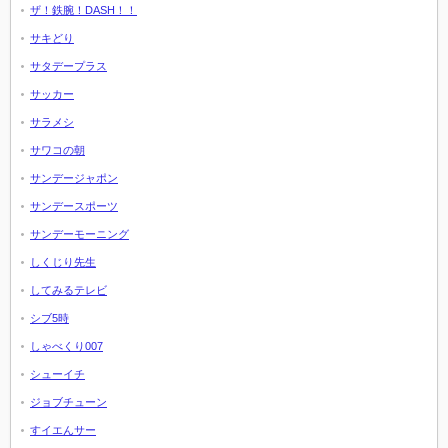
ザ！鉄腕！DASH！！
サキどり
サタデープラス
サッカー
サラメシ
サワコの朝
サンデージャポン
サンデースポーツ
サンデーモーニング
しくじり先生
してみるテレビ
シブ5時
しゃべくり007
シューイチ
ジョブチューン
すイエんサー