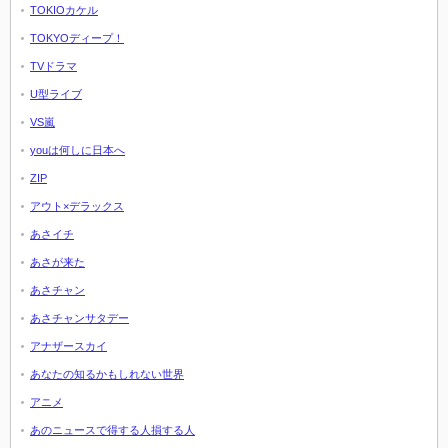
TOKIOカケル
TOKYOディープ！
TVドラマ
U型ライブ
VS嵐
youは何しに日本へ
ZIP
アウト×デラックス
あさイチ
あさが来た
あさチャン
あさチャンサタデー
アナザースカイ
あなたの知るかもしれない世界
アニメ
あのニュースで得する人損する人