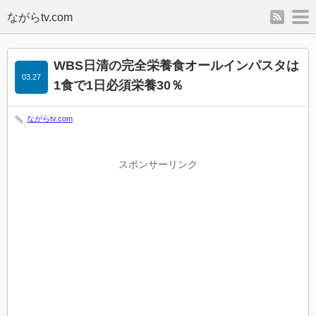
rss
m
WBS日清の完全栄養食オールインパスタは
03.27
1食で1日必須栄養30％
ながらtv.com
スポンサーリンク