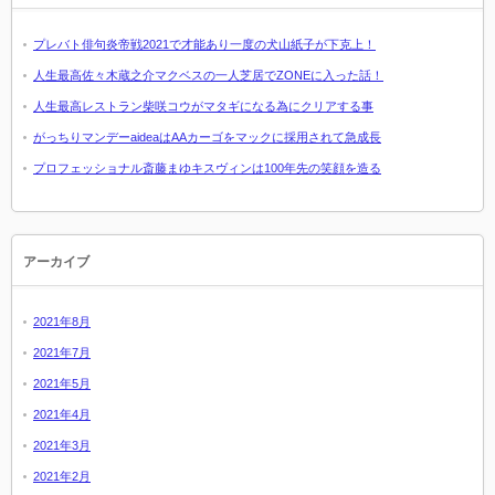
プレバト俳句炎帝戦2021で才能あり一度の犬山紙子が下克上！
人生最高佐々木蔵之介マクベスの一人芝居でZONEに入った話！
人生最高レストラン柴咲コウがマタギになる為にクリアする事
がっちりマンデーaideaはAAカーゴをマックに採用されて急成長
プロフェッショナル斎藤まゆキスヴィンは100年先の笑顔を造る
アーカイブ
2021年8月
2021年7月
2021年5月
2021年4月
2021年3月
2021年2月