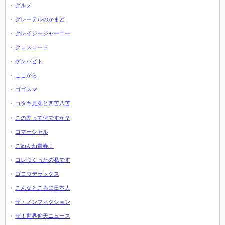
グルメ
グレーテルのかまど
クレイジージャーニー
クロスロード
ゲンバビト
ここから
ゴゴスマ
コタキ兄弟と四苦八苦
この差って何ですか？
コマーシャル
ごめんね青春！
コレつくったの私です
ゴロウデラックス
こんなところに日本人
ザ・ノンフィクション
ザ！世界仰天ニュース