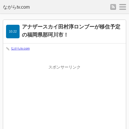
rss
m
アナザースカイ田村淳ロンブーが移住予定
10.22
の福岡県那珂川市！
ながらtv.com
スポンサーリンク