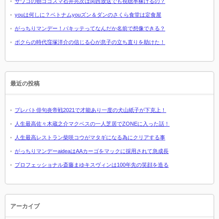
サワコの朝ゴゴスマ石井亮次は関西放送でも視聴率稼げるの？
youは何しに？ベトナムyouズン＆ダンのさくら食堂は定食屋
がっちりマンデー！パキッテってなんだか名前で想像できる？
ボクらの時代窪塚洋介の信じる心が息子の立ち直りを助けた！
最近の投稿
プレバト俳句炎帝戦2021で才能あり一度の犬山紙子が下克上！
人生最高佐々木蔵之介マクベスの一人芝居でZONEに入った話！
人生最高レストラン柴咲コウがマタギになる為にクリアする事
がっちりマンデーaideaはAAカーゴをマックに採用されて急成長
プロフェッショナル斎藤まゆキスヴィンは100年先の笑顔を造る
アーカイブ