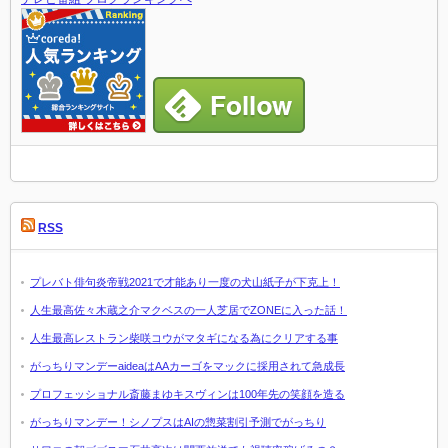
RSS
プレバト俳句炎帝戦2021で才能あり一度の犬山紙子が下克上！
人生最高佐々木蔵之介マクベスの一人芝居でZONEに入った話！
人生最高レストラン柴咲コウがマタギになる為にクリアする事
がっちりマンデーaideaはAAカーゴをマックに採用されて急成長
プロフェッショナル斎藤まゆキスヴィンは100年先の笑顔を造る
がっちりマンデー！シノプスはAIの惣菜割引予測でがっちり