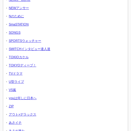
NEWアンサー
Nのために
SmaSTATION
SONGS
SPORTSウォッチャー
SWITCHインタビュー達人達
TOKIOカケル
TOKYOディープ！
TVドラマ
U型ライブ
VS嵐
youは何しに日本へ
ZIP
アウト×デラックス
あさイチ
あさが来た