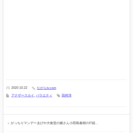
2020 10.22
ながらtv.com
アナザースカイ
,
バラエティ
田村淳
がっちりマンデーゑびや大食堂の婿さん小田島春樹のIT経…