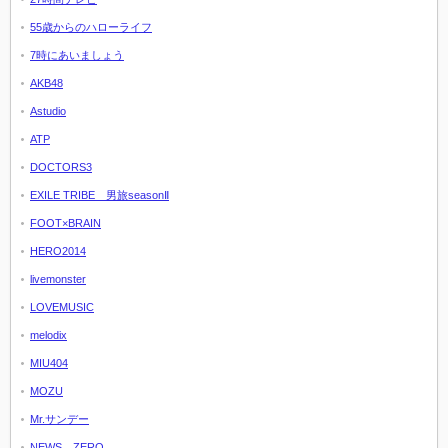
55歳からのハローライフ
7時にあいましょう
AKB48
Astudio
ATP
DOCTORS3
EXILE TRIBE 男旅seasonⅡ
FOOT×BRAIN
HERO2014
livemonster
LOVEMUSIC
melodix
MIU404
MOZU
Mr.サンデー
NEWS ZERO