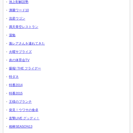
池上彰解説塾
沸騰ワード10
流星ワゴン
満天青空レストラン
漫勉
激レアさんを連れてきた
火曜サプライズ
炎の体育会TV
爆報! THE フライデー
特ダネ
特番2014
特番2015
王様のブランチ
発見！ウワサの食卓
直撃LIVE グッディ！
相棒SEASON13