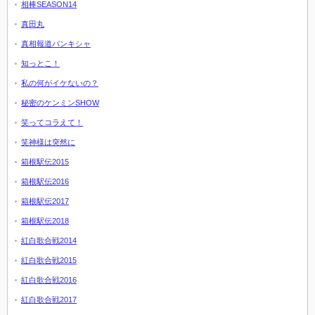
相棒SEASON14
真田丸
真相報道バンキシャ
知っとこ！
私の何がイケないの？
秘密のケンミンSHOW
笑ってコラえて！
笑神様は突然に
箱根駅伝2015
箱根駅伝2016
箱根駅伝2017
箱根駅伝2018
紅白歌合戦2014
紅白歌合戦2015
紅白歌合戦2016
紅白歌合戦2017