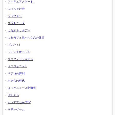
フィギュアスケート
ぶっちゃけ寺
ブラタモリ
プラトニック
ぶらぶらサタデー
ふるカフェ系ハルさんの休日
プレバト!!
フレンチオープン
プロフェッショナル
ペコジャニ∞！
ペテロの葬列
ボクらの時代
ほっとニュース北海道
ぼんくら
ホンマでっか!?TV
マザーゲーム