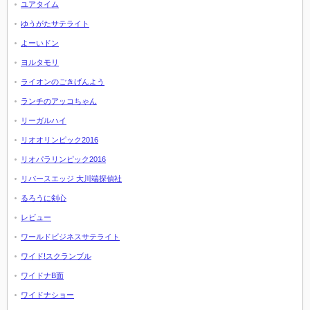
ユアタイム
ゆうがたサテライト
よーいドン
ヨルタモリ
ライオンのごきげんよう
ランチのアッコちゃん
リーガルハイ
リオオリンピック2016
リオパラリンピック2016
リバースエッジ 大川端探偵社
るろうに剣心
レビュー
ワールドビジネスサテライト
ワイド!スクランブル
ワイドナB面
ワイドナショー