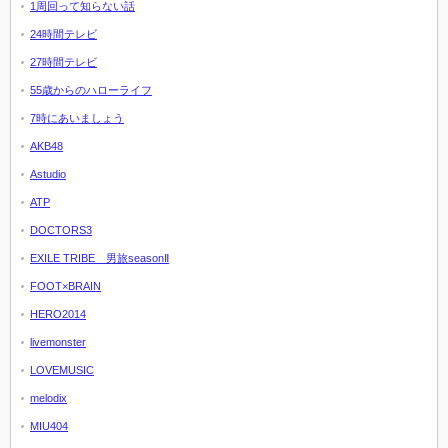
1周回って知らない話
24時間テレビ
27時間テレビ
55歳からのハローライフ
7時にあいましょう
AKB48
Astudio
ATP
DOCTORS3
EXILE TRIBE 男旅seasonⅡ
FOOT×BRAIN
HERO2014
livemonster
LOVEMUSIC
melodix
MIU404