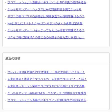
プロフェッショナル斎藤まゆキスヴィンは100年先の笑顔を造る
がっちりマンデー！シノプスはAIの惣菜割引予測でがっちり
サワコの朝ゴゴスマ石井亮次は関西放送でも視聴率稼げるの？
youは何しに？ベトナムyouズン＆ダンのさくら食堂は定食屋
がっちりマンデー！パキッテってなんだか名前で想像できる？
ボクらの時代窪塚洋介の信じる心が息子の立ち直りを助けた！
最近の投稿
プレバト俳句炎帝戦2021で才能あり一度の犬山紙子が下克上！
人生最高佐々木蔵之介マクベスの一人芝居でZONEに入った話！
人生最高レストラン柴咲コウがマタギになる為にクリアする事
がっちりマンデーaideaはAAカーゴをマックに採用されて急成長
プロフェッショナル斎藤まゆキスヴィンは100年先の笑顔を造る