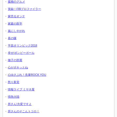
孤独のグルメ
実録！FBIプロファイラー
家売るオンナ
家庭の医学
嵐にしやがれ
巷の噺
平昌オリンピック2018
幸せ!ボンビーガール
徹子の部屋
心がポキッとね
心ゆさぶれ！先輩ROCK YOU
怒り新党
情報ライブ ミヤネ屋
情熱大陸
所さん!大変ですよ
所さんのそこんトコロ！