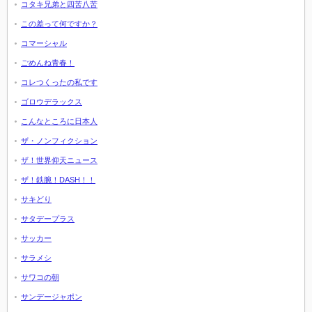
コタキ兄弟と四苦八苦
この差って何ですか？
コマーシャル
ごめんね青春！
コレつくったの私です
ゴロウデラックス
こんなところに日本人
ザ・ノンフィクション
ザ！世界仰天ニュース
ザ！鉄腕！DASH！！
サキどり
サタデープラス
サッカー
サラメシ
サワコの朝
サンデージャポン