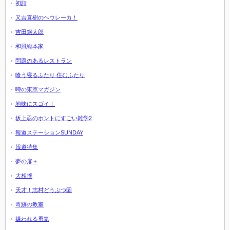
初詣
又吉直樹のヘウレーカ！
吉田鋼太郎
和風総本家
問題のあるレストラン
喰う寝るふたり 住むふたり
噂の東京マガジン
地味にスゴイ！
坂上忍のホントにすごい雑学2
報道ステーションSUNDAY
報道特集
夢の扉＋
大相撲
天才！志村どうぶつ園
奇跡の教室
嫌われる勇気