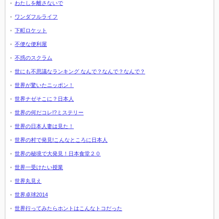
わたしを離さないで
ワンダフルライフ
下町ロケット
不便な便利屋
不惑のスクラム
世にも不思議なランキング なんで？なんで？なんで？
世界が驚いたニッポン！
世界ナゼそこに？日本人
世界の何だコレ!?ミステリー
世界の日本人妻は見た！
世界の村で発見!こんなところに日本人
世界の秘境で大発見！日本食堂２０
世界一受けたい授業
世界丸見え
世界卓球2014
世界行ってみたらホントはこんなトコだった