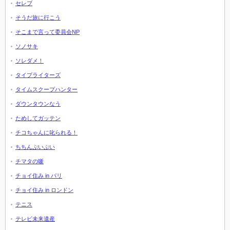
セレブ
そうだ旅に行こう
そこまで言って委員会NP
ソノサキ
ソレダメ！
タイプライターズ
タイムスクープハンター
ダウンタウンなう
ためしてガッテン
チコちゃんに叱られる！
ちちんぷいぷい
チマタの噺
チョイ住み in パリ
チョイ住み in ロンドン
テニス
テレビ未来遺産