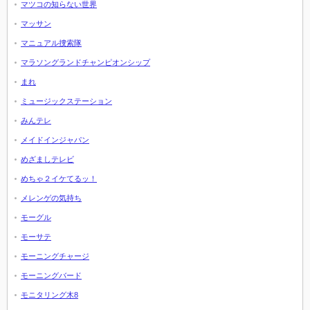
マツコの知らない世界
マッサン
マニュアル捜索隊
マラソングランドチャンピオンシップ
まれ
ミュージックステーション
みんテレ
メイドインジャパン
めざましテレビ
めちゃ２イケてるッ！
メレンゲの気持ち
モーグル
モーサテ
モーニングチャージ
モーニングバード
モニタリング木8