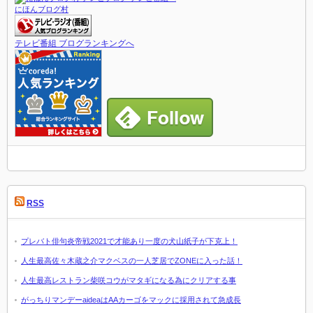
にほんブログ村
テレビ番組 ブログランキングへ
RSS
プレバト俳句炎帝戦2021で才能あり一度の犬山紙子が下克上！
人生最高佐々木蔵之介マクベスの一人芝居でZONEに入った話！
人生最高レストラン柴咲コウがマタギになる為にクリアする事
がっちりマンデーaideaはAAカーゴをマックに採用されて急成長