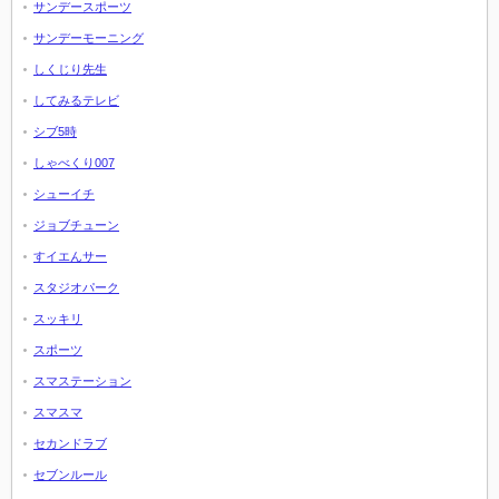
サンデースポーツ
サンデーモーニング
しくじり先生
してみるテレビ
シブ5時
しゃべくり007
シューイチ
ジョブチューン
すイエんサー
スタジオパーク
スッキリ
スポーツ
スマステーション
スマスマ
セカンドラブ
セブンルール