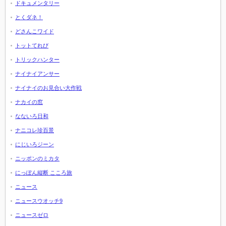
ドキュメンタリー
とくダネ！
どさんこワイド
トットてれび
トリックハンター
ナイナイアンサー
ナイナイのお見合い大作戦
ナカイの窓
なないろ日和
ナニコレ珍百景
にじいろジーン
ニッポンのミカタ
にっぽん縦断 こころ旅
ニュース
ニュースウオッチ9
ニュースゼロ