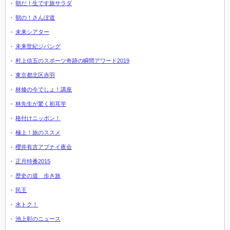
朝だ！生です旅サラダ
朝の！さんぽ道
未来シアター
未来世紀ジパング
村上信五のスポーツ奇跡の瞬間アワード2019
東京都北区赤羽
林修の今でしょ！講座
林先生が驚く初耳学
格付けニッポン！
極上！旅のススメ
櫻井有吉アブナイ夜会
正月特番2015
歴史の道 歩き旅
民王
水トク！
池上彰のニュース