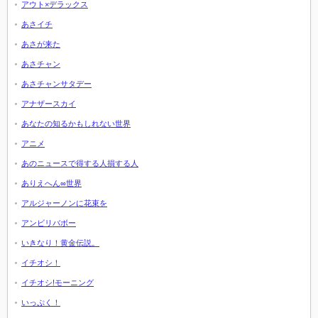
アウト×デラックス
あさイチ
あさが来た
あさチャン
あさチャンサタデー
アナザースカイ
あなたの知るかもしれない世界
アニメ
あのニュースで得する人損する人
ありえへん∞世界
アルジャーノンに花束を
アンビリバボー
いきなり！黄金伝説。
イチオシ！
イチオシ!モーニング
いっぷく！