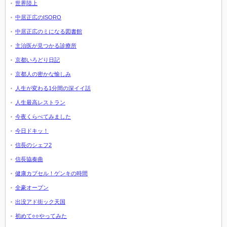
世界陸上
中居正広のISORO
中居正広のミになる図書館
主治医が見つかる診療所
京都いろどり日記
京都人の密かな愉しみ
人生が変わる1分間の深イイ話
人生最高レストラン
今夜くらべてみました
今日ドキッ！
信長のシェフ2
信長協奏曲
健康カプセル！ゲンキの時間
全豪オープン
出没アド街ック天国
初めて○○やってみた