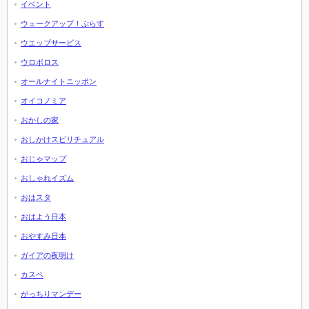
イベント
ウェークアップ！ぷらす
ウエッブサービス
ウロボロス
オールナイトニッポン
オイコノミア
おかしの家
おしかけスピリチュアル
おじゃマップ
おしゃれイズム
おはスタ
おはよう日本
おやすみ日本
ガイアの夜明け
カスペ
がっちりマンデー