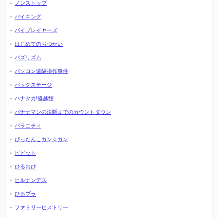
ノンストップ
バイキング
バイプレイヤーズ
はじめてのおつかい
バズリズム
パソコン遠隔操作事件
バックステージ
ハナタカ!優越館
バナナマンの決断までのカウントダウン
バラエティ
ぴったんこカン☆カン
ビビット
ひるおび
ヒルナンデス
ひるブラ
ファミリーヒストリー