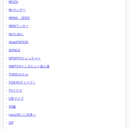
MOZU
Mr.サンデー
NEWS ZERO
NEWアンサー
Nのために
SmaSTATION
SONGS
SPORTSウォッチャー
SWITCHインタビュー達人達
TOKIOカケル
TOKYOディープ！
TVドラマ
U型ライブ
VS嵐
youは何しに日本へ
ZIP