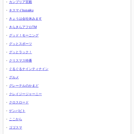
カンブリア宮殿
キスマイbusaiku
きょうは会社休みます
きらきらアフロTM
グッド！モーニング
グッとスポーツ
グッとラック！
クリスマス特番
ぐるぐるナインティナイン
グルメ
グレーテルのかまど
クレイジージャーニー
クロスロード
ゲンバビト
ここから
ゴゴスマ