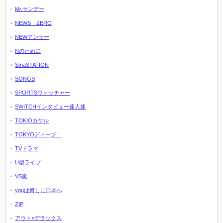
Mr.サンデー
NEWS ZERO
NEWアンサー
Nのために
SmaSTATION
SONGS
SPORTSウォッチャー
SWITCHインタビュー達人達
TOKIOカケル
TOKYOディープ！
TVドラマ
U型ライブ
VS嵐
youは何しに日本へ
ZIP
アウト×デラックス