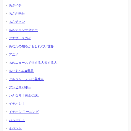
あさイチ
あさが来た
あさチャン
あさチャンサタデー
アナザースカイ
あなたの知るかもしれない世界
アニメ
あのニュースで得する人損する人
ありえへん∞世界
アルジャーノンに花束を
アンビリバボー
いきなり！黄金伝説。
イチオシ！
イチオシ!モーニング
いっぷく！
イベント