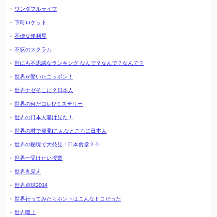
ワンダフルライフ
下町ロケット
不便な便利屋
不惑のスクラム
世にも不思議なランキング なんで？なんで？なんで？
世界が驚いたニッポン！
世界ナゼそこに？日本人
世界の何だコレ!?ミステリー
世界の日本人妻は見た！
世界の村で発見!こんなところに日本人
世界の秘境で大発見！日本食堂２０
世界一受けたい授業
世界丸見え
世界卓球2014
世界行ってみたらホントはこんなトコだった
世界陸上