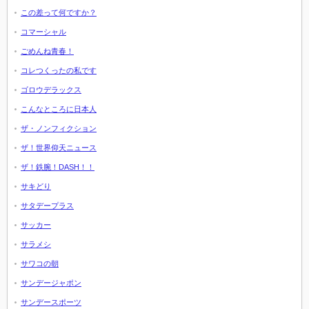
この差って何ですか？
コマーシャル
ごめんね青春！
コレつくったの私です
ゴロウデラックス
こんなところに日本人
ザ・ノンフィクション
ザ！世界仰天ニュース
ザ！鉄腕！DASH！！
サキどり
サタデープラス
サッカー
サラメシ
サワコの朝
サンデージャポン
サンデースポーツ