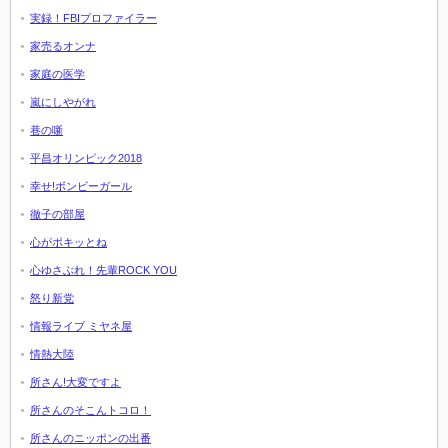
実録！FBIプロファイラー
家売るオンナ
家庭の医学
嵐にしやがれ
巷の噺
平昌オリンピック2018
幸せ!ボンビーガール
徹子の部屋
心がポキッとね
心ゆさぶれ！先輩ROCK YOU
怒り新党
情報ライブ ミヤネ屋
情熱大陸
所さん!大変ですよ
所さんのそこんトコロ！
所さんのニッポンの出番