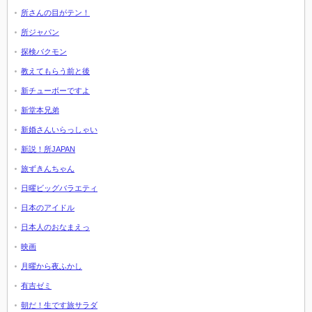
所さんの目がテン！
所ジャパン
探検バクモン
教えてもらう前と後
新チューボーですよ
新堂本兄弟
新婚さんいらっしゃい
新説！所JAPAN
旅ずきんちゃん
日曜ビッグバラエティ
日本のアイドル
日本人のおなまえっ
映画
月曜から夜ふかし
有吉ゼミ
朝だ！生です旅サラダ