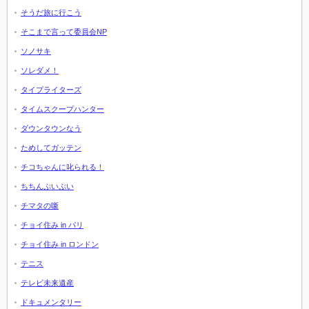
そうだ旅に行こう
そこまで言って委員会NP
ソノサキ
ソレダメ！
タイプライターズ
タイムスクープハンター
ダウンタウンなう
ためしてガッテン
チコちゃんに叱られる！
ちちんぷいぷい
チマタの噺
チョイ住み in パリ
チョイ住み in ロンドン
テニス
テレビ未来遺産
ドキュメンタリー