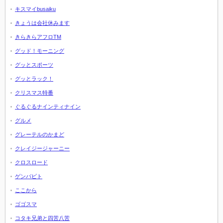
キスマイbusaiku
きょうは会社休みます
きらきらアフロTM
グッド！モーニング
グッとスポーツ
グッとラック！
クリスマス特番
ぐるぐるナインティナイン
グルメ
グレーテルのかまど
クレイジージャーニー
クロスロード
ゲンバビト
ここから
ゴゴスマ
コタキ兄弟と四苦八苦