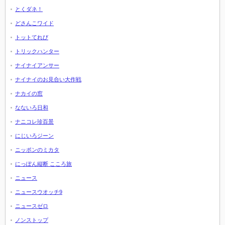
とくダネ！
どさんこワイド
トットてれび
トリックハンター
ナイナイアンサー
ナイナイのお見合い大作戦
ナカイの窓
なないろ日和
ナニコレ珍百景
にじいろジーン
ニッポンのミカタ
にっぽん縦断 こころ旅
ニュース
ニュースウオッチ9
ニュースゼロ
ノンストップ