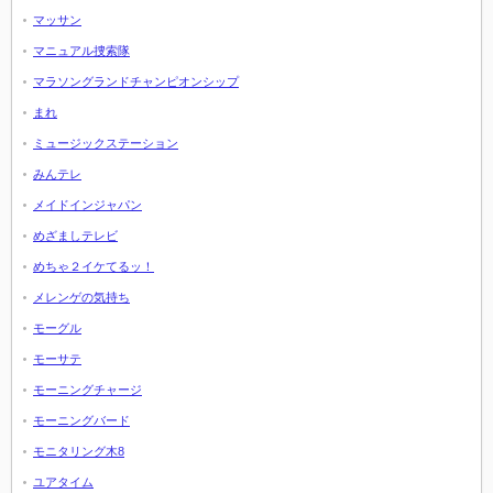
マッサン
マニュアル捜索隊
マラソングランドチャンピオンシップ
まれ
ミュージックステーション
みんテレ
メイドインジャパン
めざましテレビ
めちゃ２イケてるッ！
メレンゲの気持ち
モーグル
モーサテ
モーニングチャージ
モーニングバード
モニタリング木8
ユアタイム