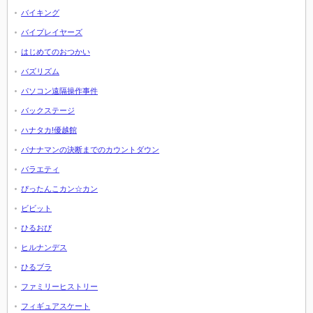
バイキング
バイプレイヤーズ
はじめてのおつかい
バズリズム
パソコン遠隔操作事件
バックステージ
ハナタカ!優越館
バナナマンの決断までのカウントダウン
バラエティ
ぴったんこカン☆カン
ビビット
ひるおび
ヒルナンデス
ひるブラ
ファミリーヒストリー
フィギュアスケート