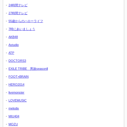
24時間テレビ
27時間テレビ
55歳からのハローライフ
7時にあいましょう
AKB48
Astudio
ATP
DOCTORS3
EXILE TRIBE 男旅seasonⅡ
FOOT×BRAIN
HERO2014
livemonster
LOVEMUSIC
melodix
MIU404
MOZU