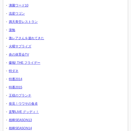
沸騰ワード10
流星ワゴン
満天青空レストラン
漫勉
激レアさんを連れてきた
火曜サプライズ
炎の体育会TV
爆報! THE フライデー
特ダネ
特番2014
特番2015
王様のブランチ
発見！ウワサの食卓
直撃LIVE グッディ！
相棒SEASON13
相棒SEASON14