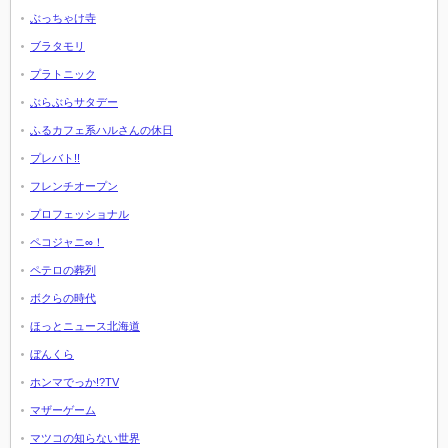
ぶっちゃけ寺
ブラタモリ
プラトニック
ぶらぶらサタデー
ふるカフェ系ハルさんの休日
プレバト!!
フレンチオープン
プロフェッショナル
ペコジャニ∞！
ペテロの葬列
ボクらの時代
ほっとニュース北海道
ぼんくら
ホンマでっか!?TV
マザーゲーム
マツコの知らない世界