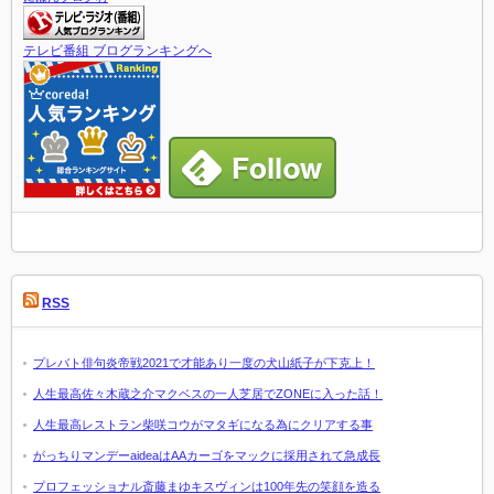
テレビ番組 ブログランキングへ
RSS
プレバト俳句炎帝戦2021で才能あり一度の犬山紙子が下克上！
人生最高佐々木蔵之介マクベスの一人芝居でZONEに入った話！
人生最高レストラン柴咲コウがマタギになる為にクリアする事
がっちりマンデーaideaはAAカーゴをマックに採用されて急成長
プロフェッショナル斎藤まゆキスヴィンは100年先の笑顔を造る