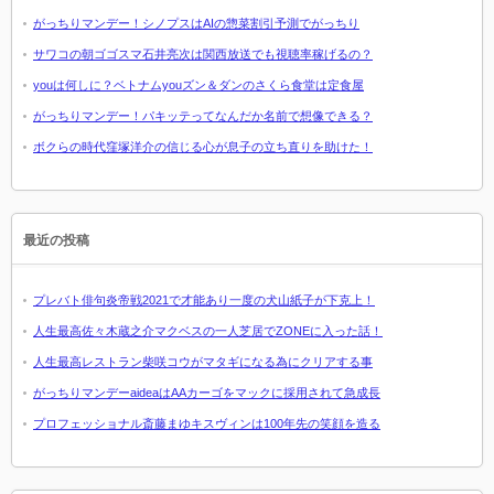
がっちりマンデー！シノプスはAIの惣菜割引予測でがっちり
サワコの朝ゴゴスマ石井亮次は関西放送でも視聴率稼げるの？
youは何しに？ベトナムyouズン＆ダンのさくら食堂は定食屋
がっちりマンデー！パキッテってなんだか名前で想像できる？
ボクらの時代窪塚洋介の信じる心が息子の立ち直りを助けた！
最近の投稿
プレバト俳句炎帝戦2021で才能あり一度の犬山紙子が下克上！
人生最高佐々木蔵之介マクベスの一人芝居でZONEに入った話！
人生最高レストラン柴咲コウがマタギになる為にクリアする事
がっちりマンデーaideaはAAカーゴをマックに採用されて急成長
プロフェッショナル斎藤まゆキスヴィンは100年先の笑顔を造る