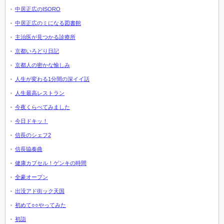
中居正広のISORO
中居正広のミになる図書館
主治医が見つかる診療所
京都いろどり日記
京都人の密かな愉しみ
人生が変わる1分間の深イイ話
人生最高レストラン
今夜くらべてみました
今日ドキッ！
信長のシェフ2
信長協奏曲
健康カプセル！ゲンキの時間
全豪オープン
出没アド街ック天国
初めて○○やってみた
初詣