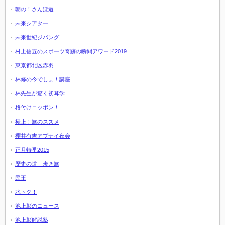
朝の！さんぽ道
未来シアター
未来世紀ジパング
村上信五のスポーツ奇跡の瞬間アワード2019
東京都北区赤羽
林修の今でしょ！講座
林先生が驚く初耳学
格付けニッポン！
極上！旅のススメ
櫻井有吉アブナイ夜会
正月特番2015
歴史の道 歩き旅
民王
水トク！
池上彰のニュース
池上彰解説塾