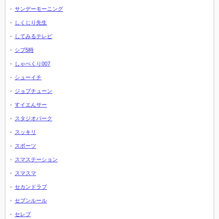
サンデーモーニング
しくじり先生
してみるテレビ
シブ5時
しゃべくり007
シューイチ
ジョブチューン
すイエんサー
スタジオパーク
スッキリ
スポーツ
スマステーション
スマスマ
セカンドラブ
セブンルール
セレブ