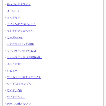
ゆうがたサテライト
よーいドン
ヨルタモリ
ライオンのごきげんよう
ランチのアッコちゃん
リーガルハイ
リオオリンピック2016
リオパラリンピック2016
リバースエッジ 大川端探偵社
るろうに剣心
レビュー
ワールドビジネスサテライト
ワイド!スクランブル
ワイドナB面
ワイドナショー
わたしを離さないで