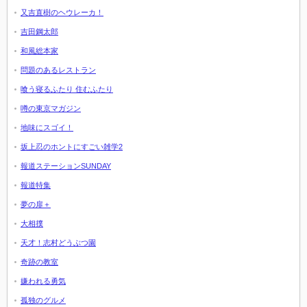
又吉直樹のヘウレーカ！
吉田鋼太郎
和風総本家
問題のあるレストラン
喰う寝るふたり 住むふたり
噂の東京マガジン
地味にスゴイ！
坂上忍のホントにすごい雑学2
報道ステーションSUNDAY
報道特集
夢の扉＋
大相撲
天才！志村どうぶつ園
奇跡の教室
嫌われる勇気
孤独のグルメ