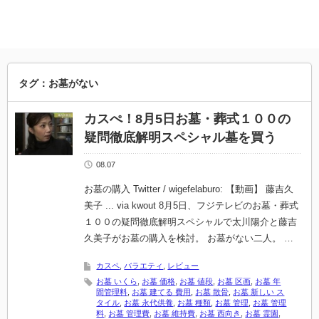
タグ：お墓がない
カスぺ！8月5日お墓・葬式１００の
疑問徹底解明スペシャル墓を買う
08.07
お墓の購入 Twitter / wigefelaburo: 【動画】 藤吉久
美子 ... via kwout 8月5日、フジテレビのお墓・葬式
１００の疑問徹底解明スペシャルで太川陽介と藤吉
久美子がお墓の購入を検討。 お墓がない二人。 …
カスペ
,
バラエティ
,
レビュー
お墓 いくら
,
お墓 価格
,
お墓 値段
,
お墓 区画
,
お墓 年
間管理料
,
お墓 建てる 費用
,
お墓 散骨
,
お墓 新しい ス
タイル
,
お墓 永代供養
,
お墓 種類
,
お墓 管理
,
お墓 管理
料
,
お墓 管理費
,
お墓 維持費
,
お墓 西向き
,
お墓 霊園
,