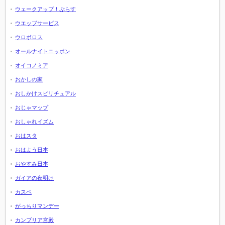
ウェークアップ！ぷらす
ウエッブサービス
ウロボロス
オールナイトニッポン
オイコノミア
おかしの家
おしかけスピリチュアル
おじゃマップ
おしゃれイズム
おはスタ
おはよう日本
おやすみ日本
ガイアの夜明け
カスペ
がっちりマンデー
カンブリア宮殿