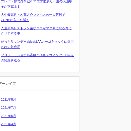
プレバト俳句炎帝戦2021で才能あり一度の犬山紙
子が下克上！
人生最高佐々木蔵之介マクベスの一人芝居で
ZONEに入った話！
人生最高レストラン柴咲コウがマタギになる為に
クリアする事
がっちりマンデーaideaはAAカーゴをマックに採用
されて急成長
プロフェッショナル斎藤まゆキスヴィンは100年先
の笑顔を造る
アーカイブ
2021年8月
2021年7月
2021年5月
2021年4月