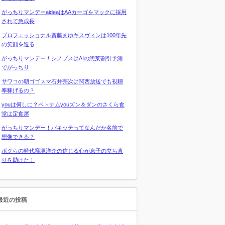
がっちりマンデーaideaはAAカーゴをマックに採用
されて急成長
プロフェッショナル斎藤まゆキスヴィンは100年先
の笑顔を造る
がっちりマンデー！シノプスはAIの惣菜割引予測
でがっちり
サワコの朝ゴゴスマ石井亮次は関西放送でも視聴
率稼げるの？
youは何しに？ベトナムyouズン＆ダンのさくら食
堂は定食屋
がっちりマンデー！パキッテってなんだか名前で
想像できる？
ボクらの時代窪塚洋介の信じる心が息子の立ち直
りを助けた！
最近の投稿