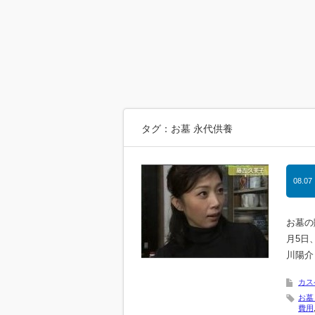
タグ：お墓 永代供養
08.07
お墓の購入
月5日
川陽介
カス
お墓
費用