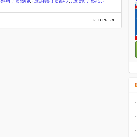
 管理料
,
お墓 管理費
,
お墓 維持費
,
お墓 西向き
,
お墓 霊園
,
お墓がない
RETURN TOP