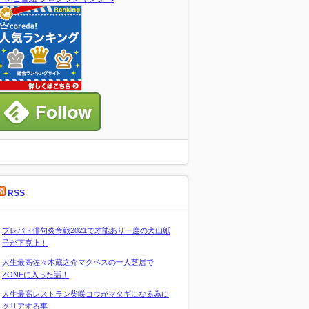
RSS
プレバト俳句炎帝戦2021で才能あり一度の犬山紙
子が下克上！
人生最高佐々木蔵之介マクベスの一人芝居で
ZONEに入った話！
人生最高レストラン柴咲コウがマタギになる為に
クリアする事