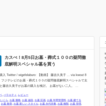
カスぺ！8月5日お墓・葬式１００の疑問徹
底解明スペシャル墓を買う
 Twitter / wigefelaburo: 【動画】 藤吉久美子 ... via kwout 8
、フジテレビのお墓・葬式１００の疑問徹底解明スペシャルで太
と藤吉久美子がお墓の購入を検討。 お墓がない二人。 …
ペ
,
バラエティ
,
レビュー
 いくら
,
お墓 価格
,
お墓 値段
,
お墓 区画
,
お墓 年間管理料
,
お墓 建てる
,
お墓 散骨
,
お墓 新しい スタイル
,
お墓 永代供養
,
お墓 種類
,
お墓 管理
,