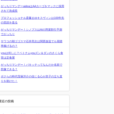
がっちりマンデーaideaはAAカーゴをマックに採用
されて急成長
プロフェッショナル斎藤まゆキスヴィンは100年先
の笑顔を造る
がっちりマンデー！シノプスはAIの惣菜割引予測
でがっちり
サワコの朝ゴゴスマ石井亮次は関西放送でも視聴
率稼げるの？
youは何しに？ベトナムyouズン＆ダンのさくら食
堂は定食屋
がっちりマンデー！パキッテってなんだか名前で
想像できる？
ボクらの時代窪塚洋介の信じる心が息子の立ち直
りを助けた！
最近の投稿