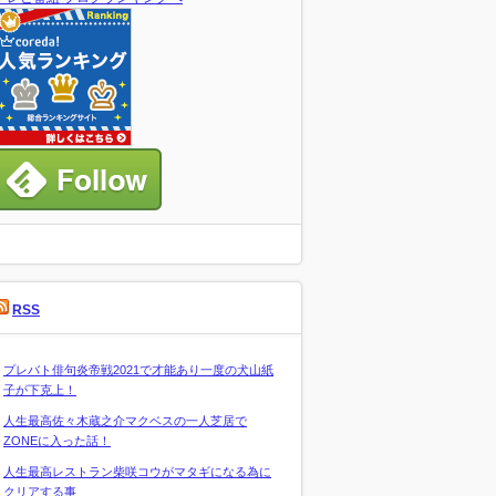
RSS
プレバト俳句炎帝戦2021で才能あり一度の犬山紙
子が下克上！
人生最高佐々木蔵之介マクベスの一人芝居で
ZONEに入った話！
人生最高レストラン柴咲コウがマタギになる為に
クリアする事