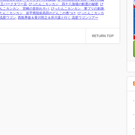
山王パークタワー店
,
ぴったんこカンカン 四十八漁場の鮮度の秘密
,
ぴ
んこカンカン 宮崎の首折れサバ
,
ぴったんこカンカン 寒ブリの刺身
,
たんこカンカン 岩手県陸前高田のどんこの煮つけ
,
ぴったんこカンカ
流星ワゴン
,
西島秀俊＆香川照之＆井川遥と行く 流星ワゴンツアー
RETURN TOP