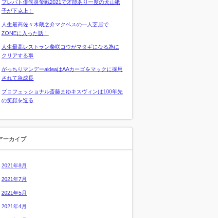
プレバト俳句炎帝戦2021で才能あり一度の犬山紙
子が下克上！
人生最高佐々木蔵之介マクベスの一人芝居で
ZONEに入った話！
人生最高レストラン柴咲コウがマタギになる為に
クリアする事
がっちりマンデーaideaはAAカーゴをマックに採用
されて急成長
プロフェッショナル斎藤まゆキスヴィンは100年先
の笑顔を造る
アーカイブ
2021年8月
2021年7月
2021年5月
2021年4月