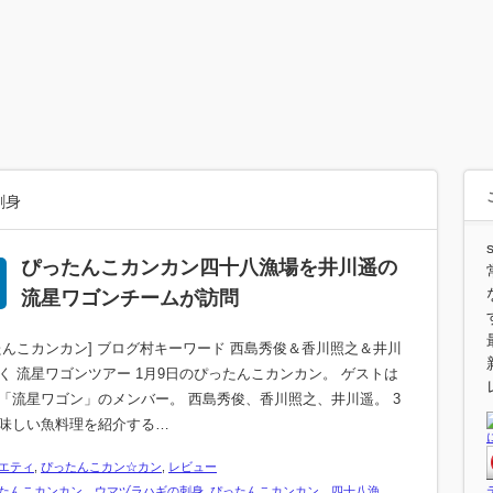
刺身
ぴったんこカンカン四十八漁場を井川遥の
流星ワゴンチームが訪問
たんこカンカン] ブログ村キーワード 西島秀俊＆香川照之＆井川
く 流星ワゴンツアー 1月9日のぴったんこカンカン。 ゲストは
「流星ワゴン」のメンバー。 西島秀俊、香川照之、井川遥。 3
味しい魚料理を紹介する…
エティ
,
ぴったんこカン☆カン
,
レビュー
たんこカンカン ウマヅラハギの刺身
,
ぴったんこカンカン 四十八漁