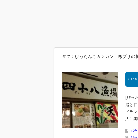
タグ：ぴったんこカンカン 寒ブリの
01.10
[ぴっ
遥と行
ドラマ
人に美
バラ
ぴっ