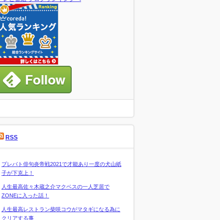
RSS
プレバト俳句炎帝戦2021で才能あり一度の犬山紙
子が下克上！
人生最高佐々木蔵之介マクベスの一人芝居で
ZONEに入った話！
人生最高レストラン柴咲コウがマタギになる為に
クリアする事