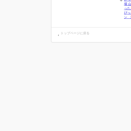
場 
った
ぴっ
ン 
トップページに戻る