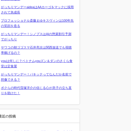
がっちりマンデーaideaはAAカーゴをマックに採用
されて急成長
プロフェッショナル斎藤まゆキスヴィンは100年先
の笑顔を造る
がっちりマンデー！シノプスはAIの惣菜割引予測
でがっちり
サワコの朝ゴゴスマ石井亮次は関西放送でも視聴
率稼げるの？
youは何しに？ベトナムyouズン＆ダンのさくら食
堂は定食屋
がっちりマンデー！パキッテってなんだか名前で
想像できる？
ボクらの時代窪塚洋介の信じる心が息子の立ち直
りを助けた！
最近の投稿