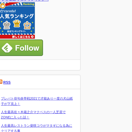
RSS
プレバト俳句炎帝戦2021で才能あり一度の犬山紙
子が下克上！
人生最高佐々木蔵之介マクベスの一人芝居で
ZONEに入った話！
人生最高レストラン柴咲コウがマタギになる為に
クリアする事