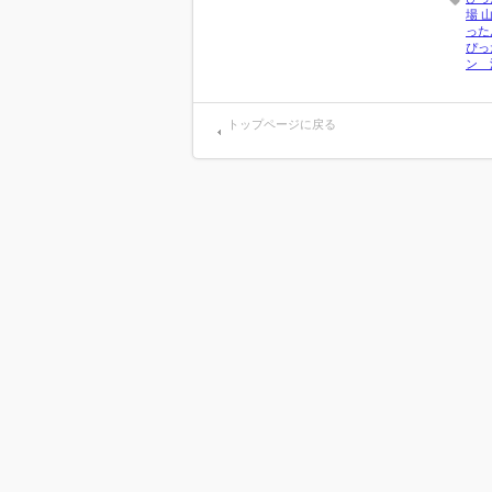
場 
った
ぴっ
ン 
トップページに戻る