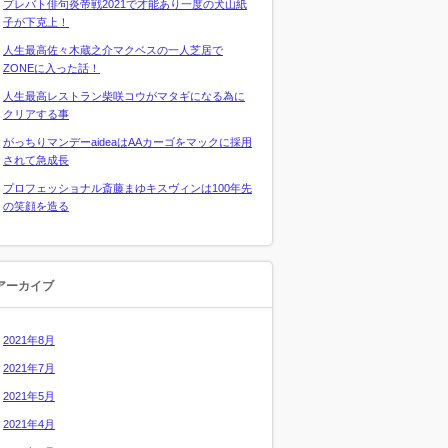
プレバト俳句炎帝戦2021で才能あり一度の犬山紙
子が下克上！
人生最高佐々木蔵之介マクベスの一人芝居で
ZONEに入った話！
人生最高レストラン柴咲コウがマタギになる為に
クリアする事
がっちりマンデーaideaはAAカーゴをマックに採用
されて急成長
プロフェッショナル斎藤まゆキスヴィンは100年先
の笑顔を造る
アーカイブ
2021年8月
2021年7月
2021年5月
2021年4月