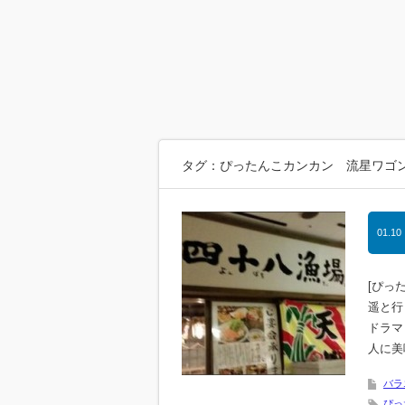
タグ：ぴったんこカンカン 流星ワゴ
01.10
[ぴっ
遥と行
ドラマ
人に美
バラ
ぴっ