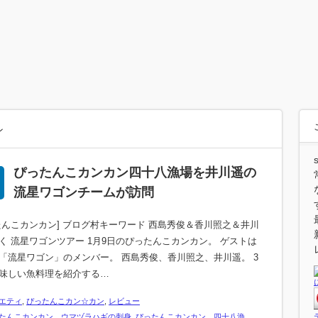
ン
ぴったんこカンカン四十八漁場を井川遥の
流星ワゴンチームが訪問
たんこカンカン] ブログ村キーワード 西島秀俊＆香川照之＆井川
く 流星ワゴンツアー 1月9日のぴったんこカンカン。 ゲストは
「流星ワゴン」のメンバー。 西島秀俊、香川照之、井川遥。 3
味しい魚料理を紹介する…
エティ
,
ぴったんこカン☆カン
,
レビュー
たんこカンカン ウマヅラハギの刺身
,
ぴったんこカンカン 四十八漁