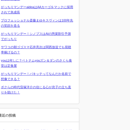
がっちりマンデーaideaはAAカーゴをマックに採用
されて急成長
プロフェッショナル斎藤まゆキスヴィンは100年先
の笑顔を造る
がっちりマンデー！シノプスはAIの惣菜割引予測
でがっちり
サワコの朝ゴゴスマ石井亮次は関西放送でも視聴
率稼げるの？
youは何しに？ベトナムyouズン＆ダンのさくら食
堂は定食屋
がっちりマンデー！パキッテってなんだか名前で
想像できる？
ボクらの時代窪塚洋介の信じる心が息子の立ち直
りを助けた！
最近の投稿