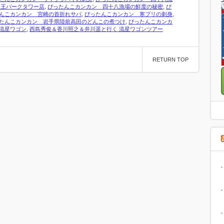
山王パークタワー店
,
ぴったんこカンカン 四十八漁場の鮮度の秘密
,
ぴ
んこカンカン 宮崎の首折れサバ
,
ぴったんこカンカン 寒ブリの刺身
,
たんこカンカン 岩手県陸前高田のどんこの煮つけ
,
ぴったんこカンカ
流星ワゴン
,
西島秀俊＆香川照之＆井川遥と行く 流星ワゴンツアー
RETURN TOP