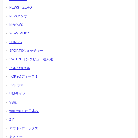
NEWS ZERO
NEWアンサー
Nのために
SmaSTATION
SONGS
SPORTSウォッチャー
SWITCHインタビュー達人達
TOKIOカケル
TOKYOディープ！
TVドラマ
U型ライブ
VS嵐
youは何しに日本へ
ZIP
アウト×デラックス
あさイチ