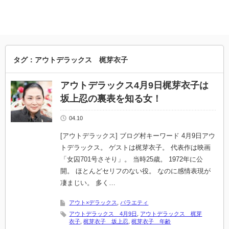
タグ：アウトデラックス 梶芽衣子
アウトデラックス4月9日梶芽衣子は
坂上忍の裏表を知る女！
04.10
[アウトデラックス] ブログ村キーワード 4月9日アウ
トデラックス。 ゲストは梶芽衣子。 代表作は映画
「女囚701号さそり」。 当時25歳。 1972年に公
開。 ほとんどセリフのない役。 なのに感情表現が
凄まじい。 多く…
アウト×デラックス
,
バラエティ
アウトデラックス 4月9日
,
アウトデラックス 梶芽
衣子
,
梶芽衣子 坂上忍
,
梶芽衣子 年齢