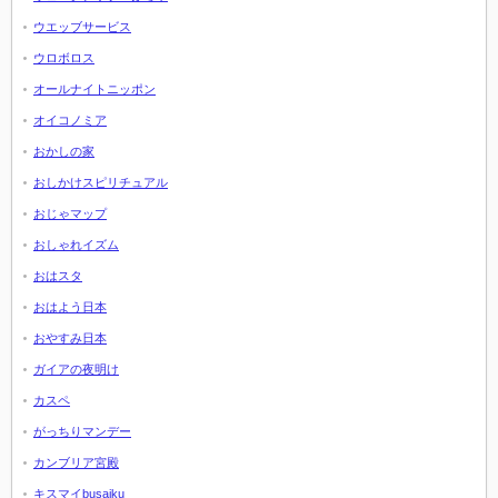
ウエッブサービス
ウロボロス
オールナイトニッポン
オイコノミア
おかしの家
おしかけスピリチュアル
おじゃマップ
おしゃれイズム
おはスタ
おはよう日本
おやすみ日本
ガイアの夜明け
カスペ
がっちりマンデー
カンブリア宮殿
キスマイbusaiku