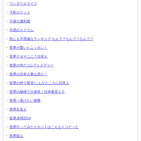
ワンダフルライフ
下町ロケット
不便な便利屋
不惑のスクラム
世にも不思議なランキング なんで？なんで？なんで？
世界が驚いたニッポン！
世界ナゼそこに？日本人
世界の何だコレ!?ミステリー
世界の日本人妻は見た！
世界の村で発見!こんなところに日本人
世界の秘境で大発見！日本食堂２０
世界一受けたい授業
世界丸見え
世界卓球2014
世界行ってみたらホントはこんなトコだった
世界陸上