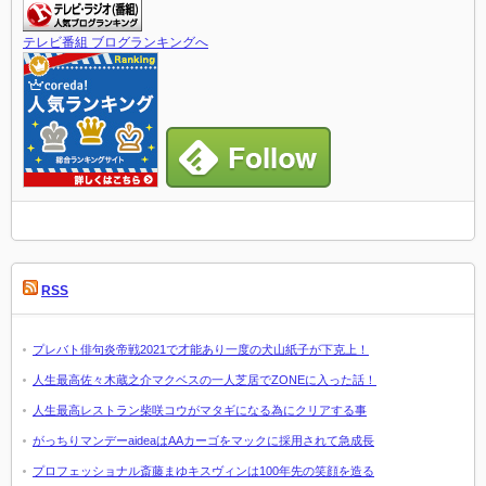
テレビ番組 ブログランキングへ
RSS
プレバト俳句炎帝戦2021で才能あり一度の犬山紙子が下克上！
人生最高佐々木蔵之介マクベスの一人芝居でZONEに入った話！
人生最高レストラン柴咲コウがマタギになる為にクリアする事
がっちりマンデーaideaはAAカーゴをマックに採用されて急成長
プロフェッショナル斎藤まゆキスヴィンは100年先の笑顔を造る