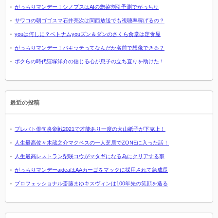
がっちりマンデー！シノプスはAIの惣菜割引予測でがっちり
サワコの朝ゴゴスマ石井亮次は関西放送でも視聴率稼げるの？
youは何しに？ベトナムyouズン＆ダンのさくら食堂は定食屋
がっちりマンデー！パキッテってなんだか名前で想像できる？
ボクらの時代窪塚洋介の信じる心が息子の立ち直りを助けた！
最近の投稿
プレバト俳句炎帝戦2021で才能あり一度の犬山紙子が下克上！
人生最高佐々木蔵之介マクベスの一人芝居でZONEに入った話！
人生最高レストラン柴咲コウがマタギになる為にクリアする事
がっちりマンデーaideaはAAカーゴをマックに採用されて急成長
プロフェッショナル斎藤まゆキスヴィンは100年先の笑顔を造る