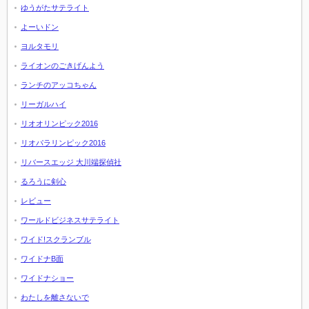
ゆうがたサテライト
よーいドン
ヨルタモリ
ライオンのごきげんよう
ランチのアッコちゃん
リーガルハイ
リオオリンピック2016
リオパラリンピック2016
リバースエッジ 大川端探偵社
るろうに剣心
レビュー
ワールドビジネスサテライト
ワイド!スクランブル
ワイドナB面
ワイドナショー
わたしを離さないで