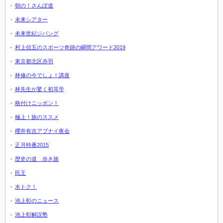
朝の！さんぽ道
未来シアター
未来世紀ジパング
村上信五のスポーツ奇跡の瞬間アワード2019
東京都北区赤羽
林修の今でしょ！講座
林先生が驚く初耳学
格付けニッポン！
極上！旅のススメ
櫻井有吉アブナイ夜会
正月特番2015
歴史の道 歩き旅
民王
水トク！
池上彰のニュース
池上彰解説塾