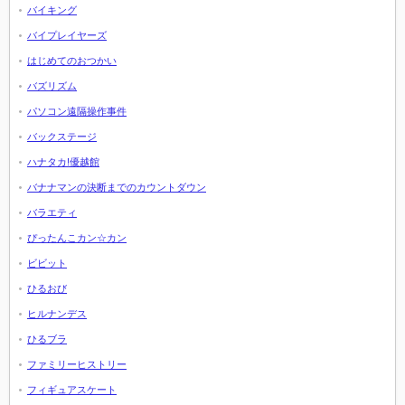
バイキング
バイプレイヤーズ
はじめてのおつかい
バズリズム
パソコン遠隔操作事件
バックステージ
ハナタカ!優越館
バナナマンの決断までのカウントダウン
バラエティ
ぴったんこカン☆カン
ビビット
ひるおび
ヒルナンデス
ひるブラ
ファミリーヒストリー
フィギュアスケート