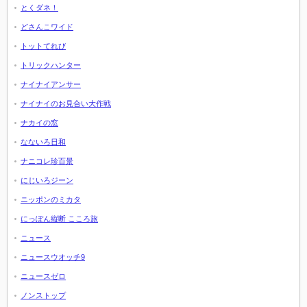
とくダネ！
どさんこワイド
トットてれび
トリックハンター
ナイナイアンサー
ナイナイのお見合い大作戦
ナカイの窓
なないろ日和
ナニコレ珍百景
にじいろジーン
ニッポンのミカタ
にっぽん縦断 こころ旅
ニュース
ニュースウオッチ9
ニュースゼロ
ノンストップ