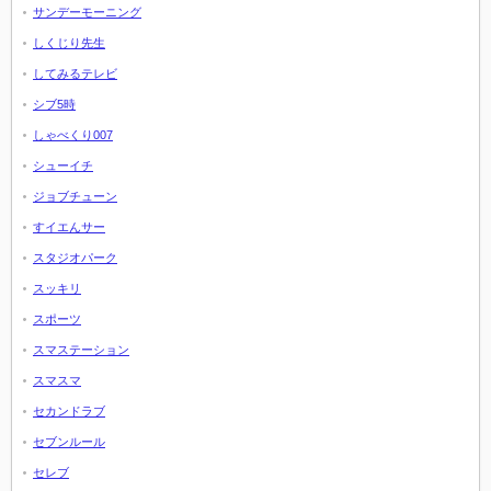
サンデーモーニング
しくじり先生
してみるテレビ
シブ5時
しゃべくり007
シューイチ
ジョブチューン
すイエんサー
スタジオパーク
スッキリ
スポーツ
スマステーション
スマスマ
セカンドラブ
セブンルール
セレブ