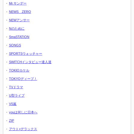
Mr.サンデー
NEWS ZERO
NEWアンサー
Nのために
SmaSTATION
SONGS
SPORTSウォッチャー
SWITCHインタビュー達人達
TOKIOカケル
TOKYOディープ！
TVドラマ
U型ライブ
VS嵐
youは何しに日本へ
ZIP
アウト×デラックス