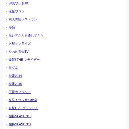
沸騰ワード10
流星ワゴン
満天青空レストラン
漫勉
激レアさんを連れてきた
火曜サプライズ
炎の体育会TV
爆報! THE フライデー
特ダネ
特番2014
特番2015
王様のブランチ
発見！ウワサの食卓
直撃LIVE グッディ！
相棒SEASON13
相棒SEASON14