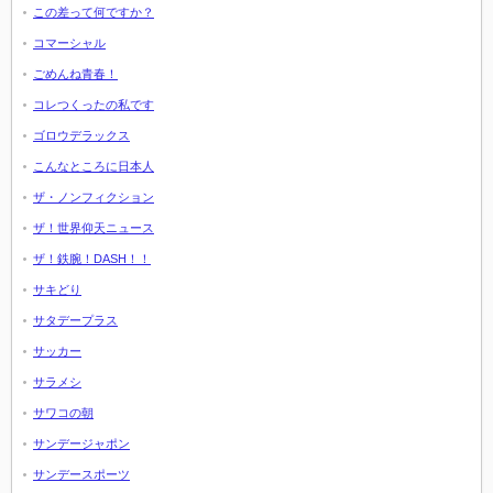
この差って何ですか？
コマーシャル
ごめんね青春！
コレつくったの私です
ゴロウデラックス
こんなところに日本人
ザ・ノンフィクション
ザ！世界仰天ニュース
ザ！鉄腕！DASH！！
サキどり
サタデープラス
サッカー
サラメシ
サワコの朝
サンデージャポン
サンデースポーツ