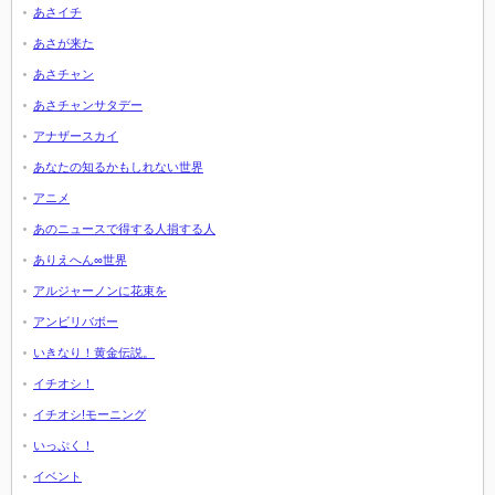
あさイチ
あさが来た
あさチャン
あさチャンサタデー
アナザースカイ
あなたの知るかもしれない世界
アニメ
あのニュースで得する人損する人
ありえへん∞世界
アルジャーノンに花束を
アンビリバボー
いきなり！黄金伝説。
イチオシ！
イチオシ!モーニング
いっぷく！
イベント