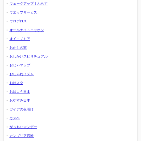
ウェークアップ！ぷらす
ウエッブサービス
ウロボロス
オールナイトニッポン
オイコノミア
おかしの家
おしかけスピリチュアル
おじゃマップ
おしゃれイズム
おはスタ
おはよう日本
おやすみ日本
ガイアの夜明け
カスペ
がっちりマンデー
カンブリア宮殿