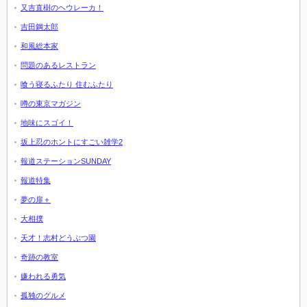
又吉直樹のヘウレーカ！
吉田鋼太郎
和風総本家
問題のあるレストラン
喰う寝るふたり 住むふたり
噂の東京マガジン
地味にスゴイ！
坂上忍のホントにすごい雑学2
報道ステーションSUNDAY
報道特集
夢の扉＋
大相撲
天才！志村どうぶつ園
奇跡の教室
嫌われる勇気
孤独のグルメ