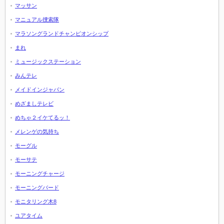
マッサン
マニュアル捜索隊
マラソングランドチャンピオンシップ
まれ
ミュージックステーション
みんテレ
メイドインジャパン
めざましテレビ
めちゃ２イケてるッ！
メレンゲの気持ち
モーグル
モーサテ
モーニングチャージ
モーニングバード
モニタリング木8
ユアタイム