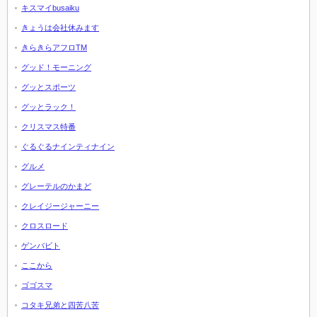
キスマイbusaiku
きょうは会社休みます
きらきらアフロTM
グッド！モーニング
グッとスポーツ
グッとラック！
クリスマス特番
ぐるぐるナインティナイン
グルメ
グレーテルのかまど
クレイジージャーニー
クロスロード
ゲンバビト
ここから
ゴゴスマ
コタキ兄弟と四苦八苦