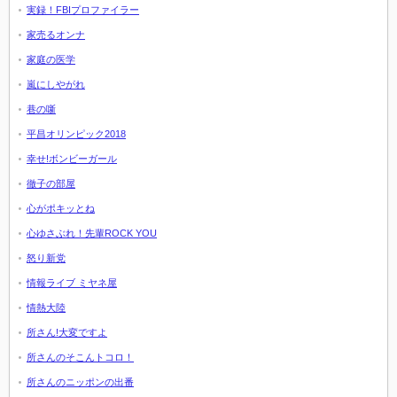
実録！FBIプロファイラー
家売るオンナ
家庭の医学
嵐にしやがれ
巷の噺
平昌オリンピック2018
幸せ!ボンビーガール
徹子の部屋
心がポキッとね
心ゆさぶれ！先輩ROCK YOU
怒り新党
情報ライブ ミヤネ屋
情熱大陸
所さん!大変ですよ
所さんのそこんトコロ！
所さんのニッポンの出番