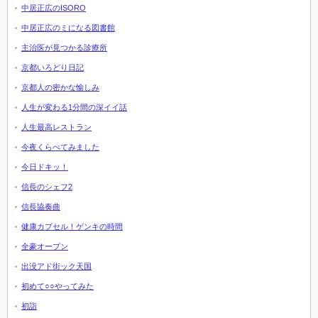
中居正広のISORO
中居正広のミになる図書館
主治医が見つかる診療所
京都いろどり日記
京都人の密かな愉しみ
人生が変わる1分間の深イイ話
人生最高レストラン
今夜くらべてみました
今日ドキッ！
信長のシェフ2
信長協奏曲
健康カプセル！ゲンキの時間
全豪オープン
出没アド街ック天国
初めて○○やってみた
初詣