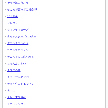
そうだ旅に行こう
そこまで言って委員会NP
ソノサキ
ソレダメ！
タイプライターズ
タイムスクープハンター
ダウンタウンなう
ためしてガッテン
チコちゃんに叱られる！
ちちんぷいぷい
チマタの噺
チョイ住み in パリ
チョイ住み in ロンドン
テニス
テレビ未来遺産
ドキュメンタリー