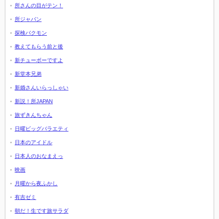
所さんの目がテン！
所ジャパン
探検バクモン
教えてもらう前と後
新チューボーですよ
新堂本兄弟
新婚さんいらっしゃい
新説！所JAPAN
旅ずきんちゃん
日曜ビッグバラエティ
日本のアイドル
日本人のおなまえっ
映画
月曜から夜ふかし
有吉ゼミ
朝だ！生です旅サラダ