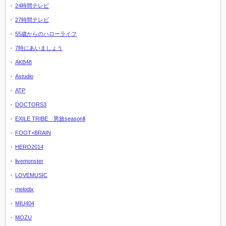
24時間テレビ
27時間テレビ
55歳からのハローライフ
7時にあいましょう
AKB48
Astudio
ATP
DOCTORS3
EXILE TRIBE 男旅seasonⅡ
FOOT×BRAIN
HERO2014
livemonster
LOVEMUSIC
melodix
MIU404
MOZU