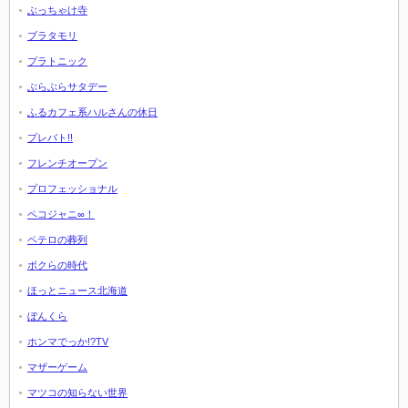
ぶっちゃけ寺
ブラタモリ
プラトニック
ぶらぶらサタデー
ふるカフェ系ハルさんの休日
プレバト!!
フレンチオープン
プロフェッショナル
ペコジャニ∞！
ペテロの葬列
ボクらの時代
ほっとニュース北海道
ぼんくら
ホンマでっか!?TV
マザーゲーム
マツコの知らない世界