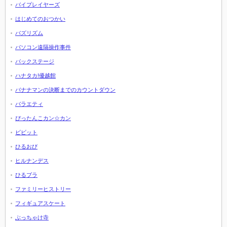
バイプレイヤーズ
はじめてのおつかい
バズリズム
パソコン遠隔操作事件
バックステージ
ハナタカ!優越館
バナナマンの決断までのカウントダウン
バラエティ
ぴったんこカン☆カン
ビビット
ひるおび
ヒルナンデス
ひるブラ
ファミリーヒストリー
フィギュアスケート
ぶっちゃけ寺