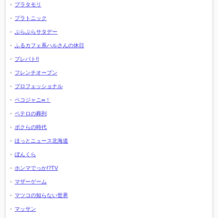
ブラタモリ
プラトニック
ぶらぶらサタデー
ふるカフェ系ハルさんの休日
プレバト!!
フレンチオープン
プロフェッショナル
ペコジャニ∞！
ペテロの葬列
ボクらの時代
ほっとニュース北海道
ぼんくら
ホンマでっか!?TV
マザーゲーム
マツコの知らない世界
マッサン