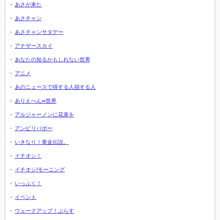
あさが来た
あさチャン
あさチャンサタデー
アナザースカイ
あなたの知るかもしれない世界
アニメ
あのニュースで得する人損する人
ありえへん∞世界
アルジャーノンに花束を
アンビリバボー
いきなり！黄金伝説。
イチオシ！
イチオシ!モーニング
いっぷく！
イベント
ウェークアップ！ぷらす