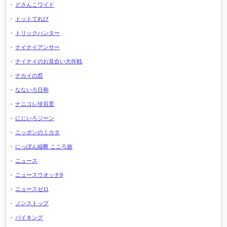
どさんこワイド
トットてれび
トリックハンター
ナイナイアンサー
ナイナイのお見合い大作戦
ナカイの窓
なないろ日和
ナニコレ珍百景
にじいろジーン
ニッポンのミカタ
にっぽん縦断 こころ旅
ニュース
ニュースウオッチ9
ニュースゼロ
ノンストップ
バイキング