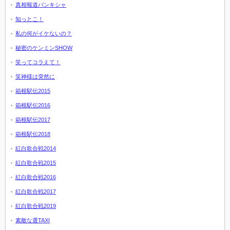
真相報道バンキシャ
知っとこ！
私の何がイケないの？
秘密のケンミンSHOW
笑ってコラえて！
笑神様は突然に
箱根駅伝2015
箱根駅伝2016
箱根駅伝2017
箱根駅伝2018
紅白歌合戦2014
紅白歌合戦2015
紅白歌合戦2016
紅白歌合戦2017
紅白歌合戦2019
素敵な選TAXI