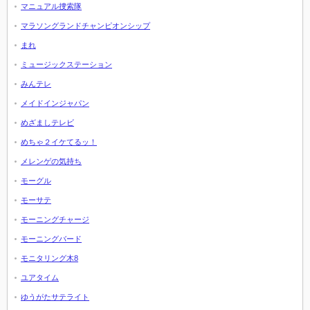
マニュアル捜索隊
マラソングランドチャンピオンシップ
まれ
ミュージックステーション
みんテレ
メイドインジャパン
めざましテレビ
めちゃ２イケてるッ！
メレンゲの気持ち
モーグル
モーサテ
モーニングチャージ
モーニングバード
モニタリング木8
ユアタイム
ゆうがたサテライト