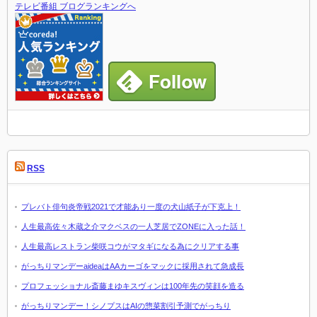
テレビ番組 ブログランキングへ
RSS
プレバト俳句炎帝戦2021で才能あり一度の犬山紙子が下克上！
人生最高佐々木蔵之介マクベスの一人芝居でZONEに入った話！
人生最高レストラン柴咲コウがマタギになる為にクリアする事
がっちりマンデーaideaはAAカーゴをマックに採用されて急成長
プロフェッショナル斎藤まゆキスヴィンは100年先の笑顔を造る
がっちりマンデー！シノプスはAIの惣菜割引予測でがっちり