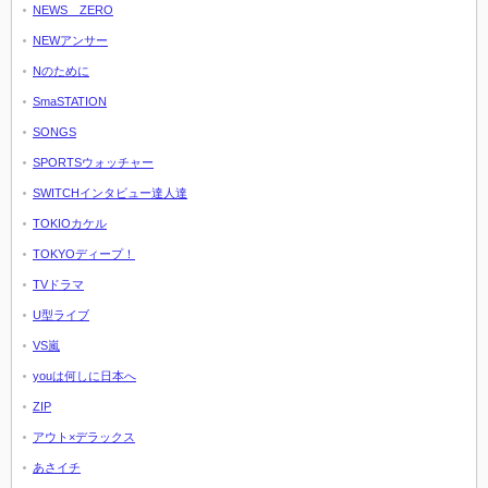
NEWS ZERO
NEWアンサー
Nのために
SmaSTATION
SONGS
SPORTSウォッチャー
SWITCHインタビュー達人達
TOKIOカケル
TOKYOディープ！
TVドラマ
U型ライブ
VS嵐
youは何しに日本へ
ZIP
アウト×デラックス
あさイチ