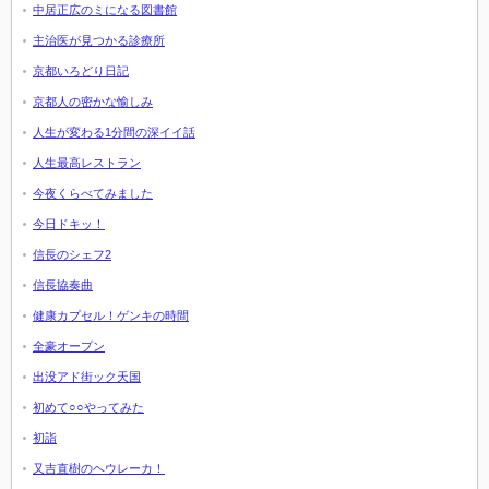
中居正広のミになる図書館
主治医が見つかる診療所
京都いろどり日記
京都人の密かな愉しみ
人生が変わる1分間の深イイ話
人生最高レストラン
今夜くらべてみました
今日ドキッ！
信長のシェフ2
信長協奏曲
健康カプセル！ゲンキの時間
全豪オープン
出没アド街ック天国
初めて○○やってみた
初詣
又吉直樹のヘウレーカ！