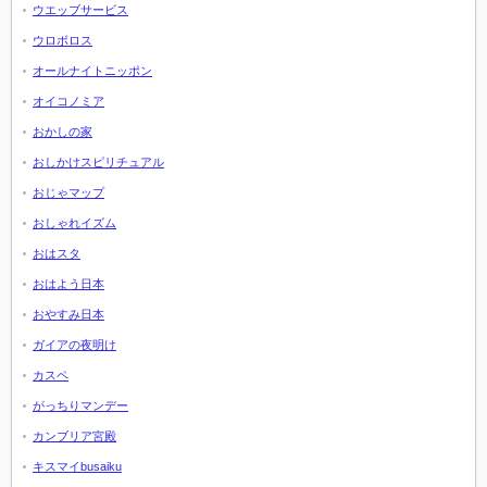
ウエッブサービス
ウロボロス
オールナイトニッポン
オイコノミア
おかしの家
おしかけスピリチュアル
おじゃマップ
おしゃれイズム
おはスタ
おはよう日本
おやすみ日本
ガイアの夜明け
カスペ
がっちりマンデー
カンブリア宮殿
キスマイbusaiku