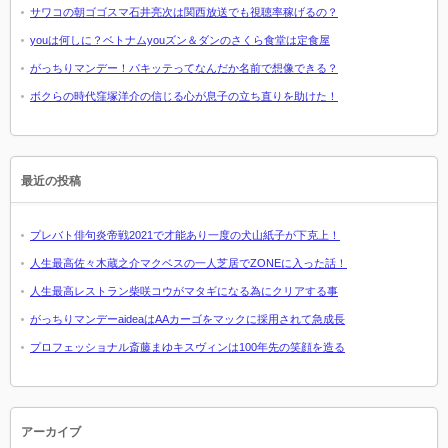
サワコの朝ゴゴスマ石井亮次は関西放送でも視聴率稼げるの？
youは何しに？ベトナムyouズン＆ダンのさくら食堂は定食屋
がっちりマンデー！パキッテってなんだか名前で想像できる？
ボクらの時代窪塚洋介の信じる心が息子の立ち直りを助けた！
最近の投稿
プレバト俳句炎帝戦2021で才能あり一度の犬山紙子が下克上！
人生最高佐々木蔵之介マクベスの一人芝居でZONEに入った話！
人生最高レストラン柴咲コウがマタギになる為にクリアする事
がっちりマンデーaideaはAAカーゴをマックに採用されて急成長
プロフェッショナル斎藤まゆキスヴィンは100年先の笑顔を造る
アーカイブ