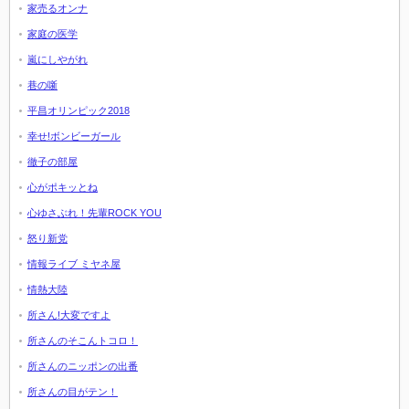
家売るオンナ
家庭の医学
嵐にしやがれ
巷の噺
平昌オリンピック2018
幸せ!ボンビーガール
徹子の部屋
心がポキッとね
心ゆさぶれ！先輩ROCK YOU
怒り新党
情報ライブ ミヤネ屋
情熱大陸
所さん!大変ですよ
所さんのそこんトコロ！
所さんのニッポンの出番
所さんの目がテン！