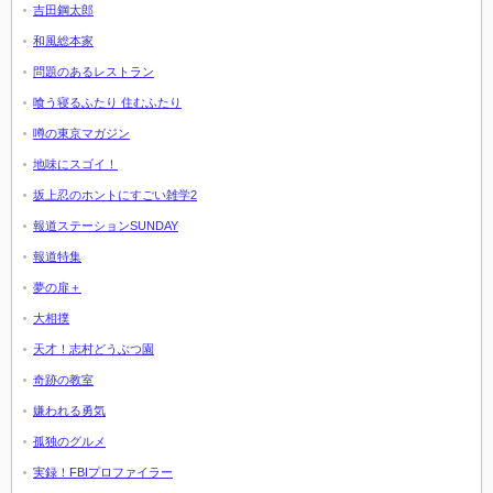
吉田鋼太郎
和風総本家
問題のあるレストラン
喰う寝るふたり 住むふたり
噂の東京マガジン
地味にスゴイ！
坂上忍のホントにすごい雑学2
報道ステーションSUNDAY
報道特集
夢の扉＋
大相撲
天才！志村どうぶつ園
奇跡の教室
嫌われる勇気
孤独のグルメ
実録！FBIプロファイラー