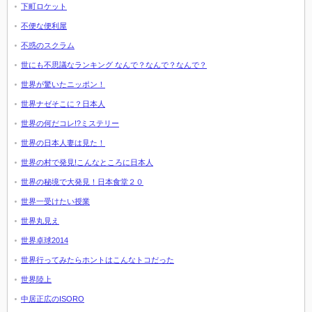
下町ロケット
不便な便利屋
不惑のスクラム
世にも不思議なランキング なんで？なんで？なんで？
世界が驚いたニッポン！
世界ナゼそこに？日本人
世界の何だコレ!?ミステリー
世界の日本人妻は見た！
世界の村で発見!こんなところに日本人
世界の秘境で大発見！日本食堂２０
世界一受けたい授業
世界丸見え
世界卓球2014
世界行ってみたらホントはこんなトコだった
世界陸上
中居正広のISORO