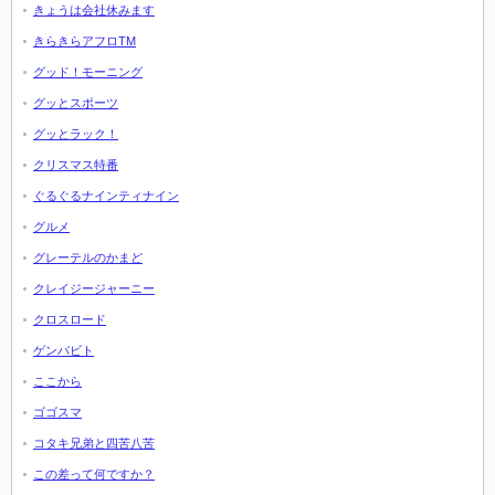
きょうは会社休みます
きらきらアフロTM
グッド！モーニング
グッとスポーツ
グッとラック！
クリスマス特番
ぐるぐるナインティナイン
グルメ
グレーテルのかまど
クレイジージャーニー
クロスロード
ゲンバビト
ここから
ゴゴスマ
コタキ兄弟と四苦八苦
この差って何ですか？