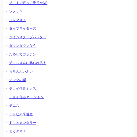
そこまで言って委員会NP
ソノサキ
ソレダメ！
タイプライターズ
タイムスクープハンター
ダウンタウンなう
ためしてガッテン
チコちゃんに叱られる！
ちちんぷいぷい
チマタの噺
チョイ住み in パリ
チョイ住み in ロンドン
テニス
テレビ未来遺産
ドキュメンタリー
とくダネ！