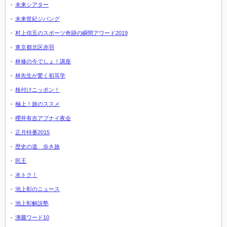
未来シアター
未来世紀ジパング
村上信五のスポーツ奇跡の瞬間アワード2019
東京都北区赤羽
林修の今でしょ！講座
林先生が驚く初耳学
格付けニッポン！
極上！旅のススメ
櫻井有吉アブナイ夜会
正月特番2015
歴史の道 歩き旅
民王
水トク！
池上彰のニュース
池上彰解説塾
沸騰ワード10