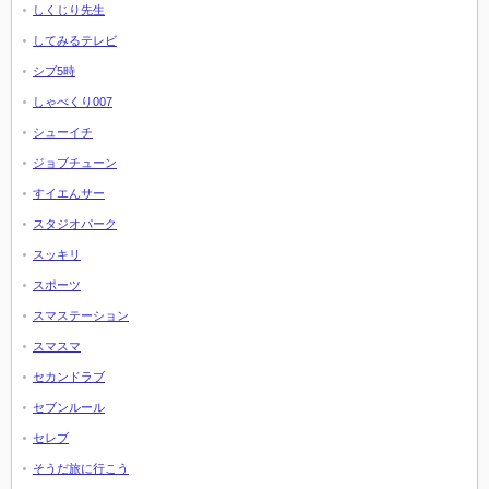
しくじり先生
してみるテレビ
シブ5時
しゃべくり007
シューイチ
ジョブチューン
すイエんサー
スタジオパーク
スッキリ
スポーツ
スマステーション
スマスマ
セカンドラブ
セブンルール
セレブ
そうだ旅に行こう