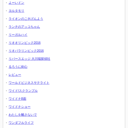
よーいドン
ヨルタモリ
ライオンのごきげんよう
ランチのアッコちゃん
リーガルハイ
リオオリンピック2016
リオパラリンピック2016
リバースエッジ 大川端探偵社
るろうに剣心
レビュー
ワールドビジネスサテライト
ワイド!スクランブル
ワイドナB面
ワイドナショー
わたしを離さないで
ワンダフルライフ