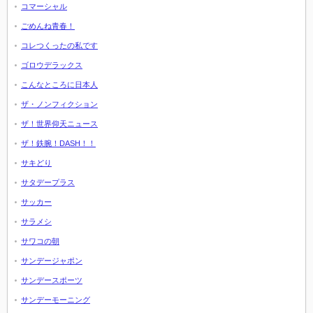
コマーシャル
ごめんね青春！
コレつくったの私です
ゴロウデラックス
こんなところに日本人
ザ・ノンフィクション
ザ！世界仰天ニュース
ザ！鉄腕！DASH！！
サキどり
サタデープラス
サッカー
サラメシ
サワコの朝
サンデージャポン
サンデースポーツ
サンデーモーニング