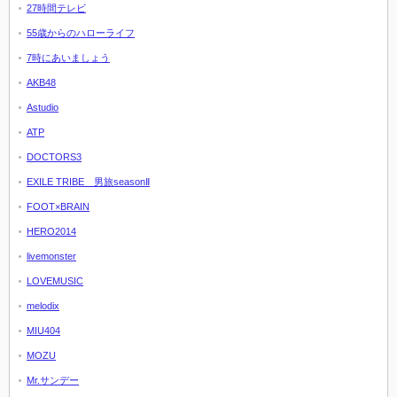
27時間テレビ
55歳からのハローライフ
7時にあいましょう
AKB48
Astudio
ATP
DOCTORS3
EXILE TRIBE 男旅seasonⅡ
FOOT×BRAIN
HERO2014
livemonster
LOVEMUSIC
melodix
MIU404
MOZU
Mr.サンデー