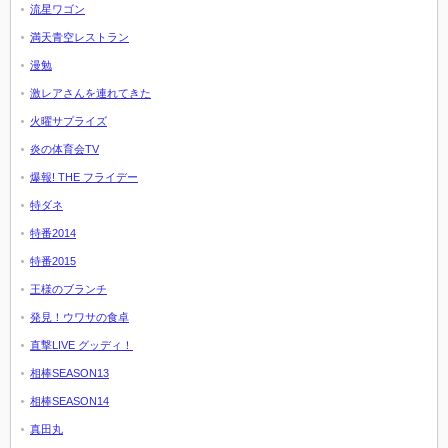
流星ワゴン
満天青空レストラン
漫勉
激レアさんを連れてきた
火曜サプライズ
炎の体育会TV
爆報! THE フライデー
特ダネ
特番2014
特番2015
王様のブランチ
発見！ウワサの食卓
直撃LIVE グッディ！
相棒SEASON13
相棒SEASON14
真田丸