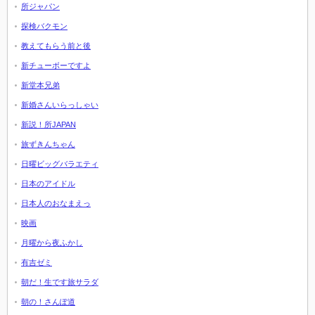
所ジャパン
探検バクモン
教えてもらう前と後
新チューボーですよ
新堂本兄弟
新婚さんいらっしゃい
新説！所JAPAN
旅ずきんちゃん
日曜ビッグバラエティ
日本のアイドル
日本人のおなまえっ
映画
月曜から夜ふかし
有吉ゼミ
朝だ！生です旅サラダ
朝の！さんぽ道