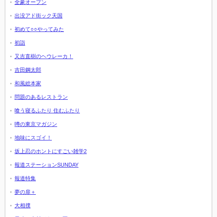
全豪オープン
出没アド街ック天国
初めて○○やってみた
初詣
又吉直樹のヘウレーカ！
吉田鋼太郎
和風総本家
問題のあるレストラン
喰う寝るふたり 住むふたり
噂の東京マガジン
地味にスゴイ！
坂上忍のホントにすごい雑学2
報道ステーションSUNDAY
報道特集
夢の扉＋
大相撲