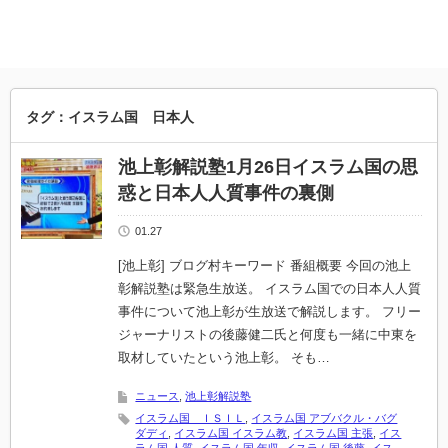
タグ：イスラム国 日本人
池上彰解説塾1月26日イスラム国の思
惑と日本人人質事件の裏側
01.27
[池上彰] ブログ村キーワード 番組概要 今回の池上
彰解説塾は緊急生放送。 イスラム国での日本人人質
事件について池上彰が生放送で解説します。 フリー
ジャーナリストの後藤健二氏と何度も一緒に中東を
取材していたという池上彰。 そも…
ニュース
,
池上彰解説塾
イスラム国 ＩＳＩＬ
,
イスラム国 アブバクル・バグ
ダディ
,
イスラム国 イスラム教
,
イスラム国 主張
,
イス