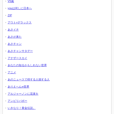
VS嵐
youは何しに日本へ
ZIP
アウト×デラックス
あさイチ
あさが来た
あさチャン
あさチャンサタデー
アナザースカイ
あなたの知るかもしれない世界
アニメ
あのニュースで得する人損する人
ありえへん∞世界
アルジャーノンに花束を
アンビリバボー
いきなり！黄金伝説。