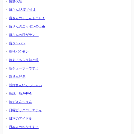
情熱大陸
所さん!大変ですよ
所さんのそこんトコロ！
所さんのニッポンの出番
所さんの目がテン！
所ジャパン
探検バクモン
教えてもらう前と後
新チューボーですよ
新堂本兄弟
新婚さんいらっしゃい
新説！所JAPAN
旅ずきんちゃん
日曜ビッグバラエティ
日本のアイドル
日本人のおなまえっ