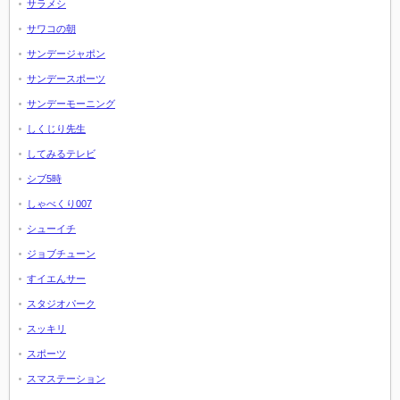
サラメシ
サワコの朝
サンデージャポン
サンデースポーツ
サンデーモーニング
しくじり先生
してみるテレビ
シブ5時
しゃべくり007
シューイチ
ジョブチューン
すイエんサー
スタジオパーク
スッキリ
スポーツ
スマステーション