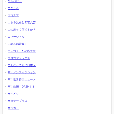
ゲンバビト
ここから
ゴゴスマ
コタキ兄弟と四苦八苦
この差って何ですか？
コマーシャル
ごめんね青春！
コレつくったの私です
ゴロウデラックス
こんなところに日本人
ザ・ノンフィクション
ザ！世界仰天ニュース
ザ！鉄腕！DASH！！
サキどり
サタデープラス
サッカー