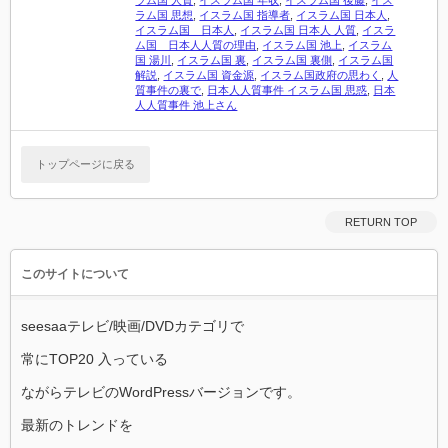
ラム国 人質
,
イスラム国 年収
,
イスラム国 後藤
,
イス
ラム国 思想
,
イスラム国 指導者
,
イスラム国 日本人
,
イスラム国 日本人
,
イスラム国 日本人 人質
,
イスラ
ム国 日本人人質の理由
,
イスラム国 池上
,
イスラム
国 湯川
,
イスラム国 裏
,
イスラム国 裏側
,
イスラム国
解説
,
イスラム国 資金源
,
イスラム国政府の思わく
,
人
質事件の裏で
,
日本人人質事件 イスラム国 思惑
,
日本
人人質事件 池上さん
トップページに戻る
RETURN TOP
このサイトについて
seesaaテレビ/映画/DVDカテゴリで
常にTOP20 入っている
ながらテレビのWordPressバージョンです。
最新のトレンドを