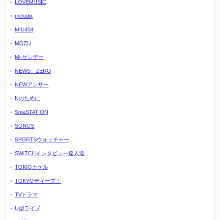
LOVEMUSIC
melodix
MIU404
MOZU
Mr.サンデー
NEWS ZERO
NEWアンサー
Nのために
SmaSTATION
SONGS
SPORTSウォッチャー
SWITCHインタビュー達人達
TOKIOカケル
TOKYOディープ！
TVドラマ
U型ライブ