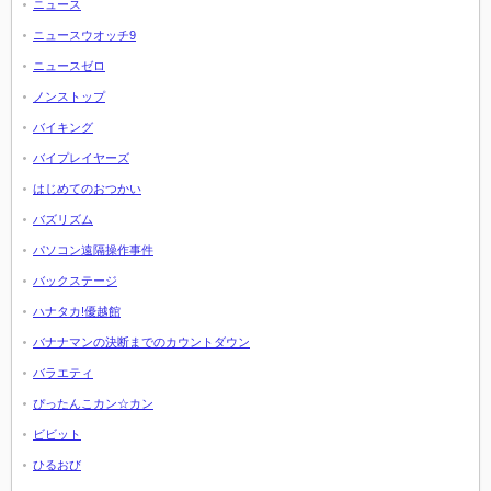
ニュース
ニュースウオッチ9
ニュースゼロ
ノンストップ
バイキング
バイプレイヤーズ
はじめてのおつかい
バズリズム
パソコン遠隔操作事件
バックステージ
ハナタカ!優越館
バナナマンの決断までのカウントダウン
バラエティ
ぴったんこカン☆カン
ビビット
ひるおび