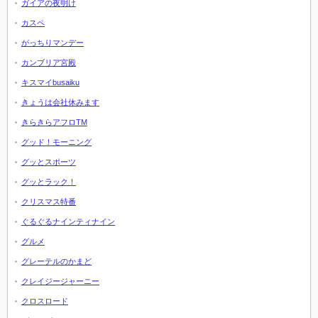
ガイアの夜明け
カスペ
がっちりマンデー
カンブリア宮殿
キスマイbusaiku
きょうは会社休みます
きらきらアフロTM
グッド！モーニング
グッとスポーツ
グッとラック！
クリスマス特番
ぐるぐるナインティナイン
グルメ
グレーテルのかまど
クレイジージャーニー
クロスロード