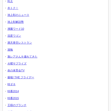
民王
水トク！
池上彰のニュース
池上彰解説塾
沸騰ワード10
流星ワゴン
満天青空レストラン
漫勉
激レアさんを連れてきた
火曜サプライズ
炎の体育会TV
爆報! THE フライデー
特ダネ
特番2014
特番2015
王様のブランチ