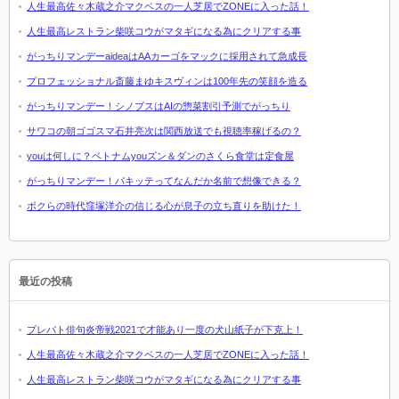
人生最高佐々木蔵之介マクベスの一人芝居でZONEに入った話！
人生最高レストラン柴咲コウがマタギになる為にクリアする事
がっちりマンデーaideaはAAカーゴをマックに採用されて急成長
プロフェッショナル斎藤まゆキスヴィンは100年先の笑顔を造る
がっちりマンデー！シノプスはAIの惣菜割引予測でがっちり
サワコの朝ゴゴスマ石井亮次は関西放送でも視聴率稼げるの？
youは何しに？ベトナムyouズン＆ダンのさくら食堂は定食屋
がっちりマンデー！パキッテってなんだか名前で想像できる？
ボクらの時代窪塚洋介の信じる心が息子の立ち直りを助けた！
最近の投稿
プレバト俳句炎帝戦2021で才能あり一度の犬山紙子が下克上！
人生最高佐々木蔵之介マクベスの一人芝居でZONEに入った話！
人生最高レストラン柴咲コウがマタギになる為にクリアする事