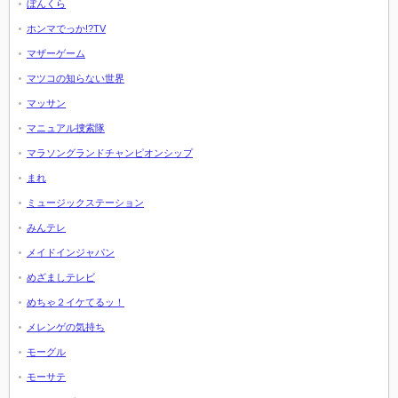
ぼんくら
ホンマでっか!?TV
マザーゲーム
マツコの知らない世界
マッサン
マニュアル捜索隊
マラソングランドチャンピオンシップ
まれ
ミュージックステーション
みんテレ
メイドインジャパン
めざましテレビ
めちゃ２イケてるッ！
メレンゲの気持ち
モーグル
モーサテ