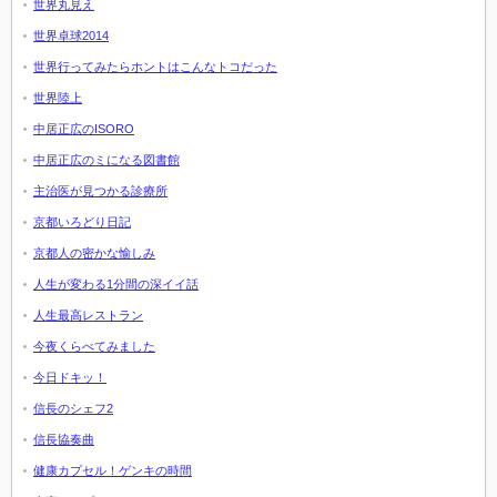
世界丸見え
世界卓球2014
世界行ってみたらホントはこんなトコだった
世界陸上
中居正広のISORO
中居正広のミになる図書館
主治医が見つかる診療所
京都いろどり日記
京都人の密かな愉しみ
人生が変わる1分間の深イイ話
人生最高レストラン
今夜くらべてみました
今日ドキッ！
信長のシェフ2
信長協奏曲
健康カプセル！ゲンキの時間