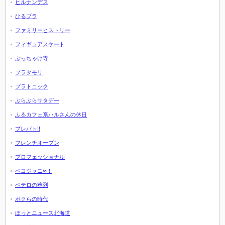
ヒルナンデス
ひるブラ
ファミリーヒストリー
フィギュアスケート
ぶっちゃけ寺
ブラタモリ
プラトニック
ぶらぶらサタデー
ふるカフェ系ハルさんの休日
プレバト!!
フレンチオープン
プロフェッショナル
ペコジャニ∞！
ペテロの葬列
ボクらの時代
ほっとニュース北海道