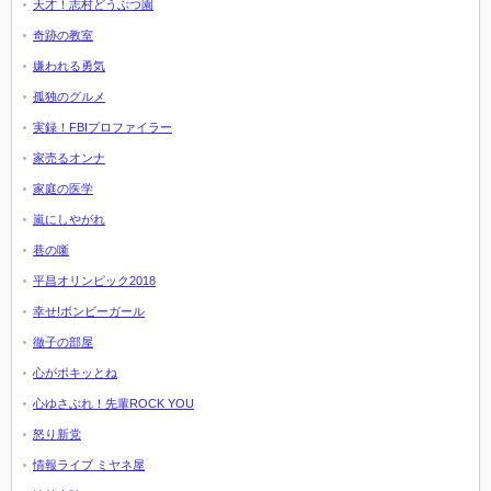
天才！志村どうぶつ園
奇跡の教室
嫌われる勇気
孤独のグルメ
実録！FBIプロファイラー
家売るオンナ
家庭の医学
嵐にしやがれ
巷の噺
平昌オリンピック2018
幸せ!ボンビーガール
徹子の部屋
心がポキッとね
心ゆさぶれ！先輩ROCK YOU
怒り新党
情報ライブ ミヤネ屋