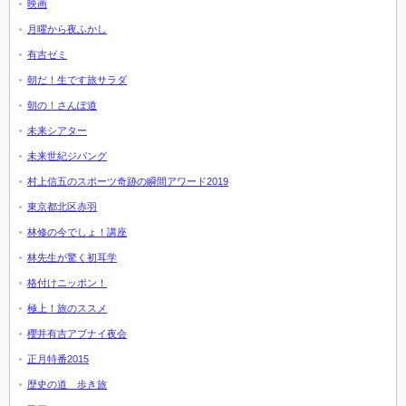
映画
月曜から夜ふかし
有吉ゼミ
朝だ！生です旅サラダ
朝の！さんぽ道
未来シアター
未来世紀ジパング
村上信五のスポーツ奇跡の瞬間アワード2019
東京都北区赤羽
林修の今でしょ！講座
林先生が驚く初耳学
格付けニッポン！
極上！旅のススメ
櫻井有吉アブナイ夜会
正月特番2015
歴史の道 歩き旅