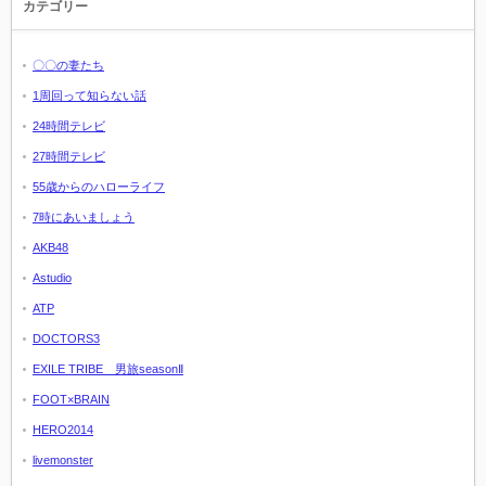
カテゴリー
〇〇の妻たち
1周回って知らない話
24時間テレビ
27時間テレビ
55歳からのハローライフ
7時にあいましょう
AKB48
Astudio
ATP
DOCTORS3
EXILE TRIBE 男旅seasonⅡ
FOOT×BRAIN
HERO2014
livemonster