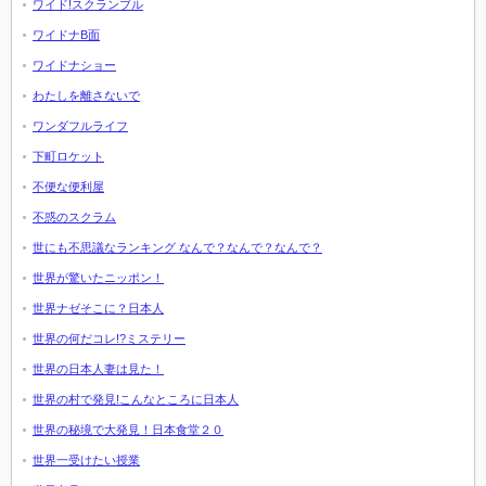
ワイド!スクランブル
ワイドナB面
ワイドナショー
わたしを離さないで
ワンダフルライフ
下町ロケット
不便な便利屋
不惑のスクラム
世にも不思議なランキング なんで？なんで？なんで？
世界が驚いたニッポン！
世界ナゼそこに？日本人
世界の何だコレ!?ミステリー
世界の日本人妻は見た！
世界の村で発見!こんなところに日本人
世界の秘境で大発見！日本食堂２０
世界一受けたい授業