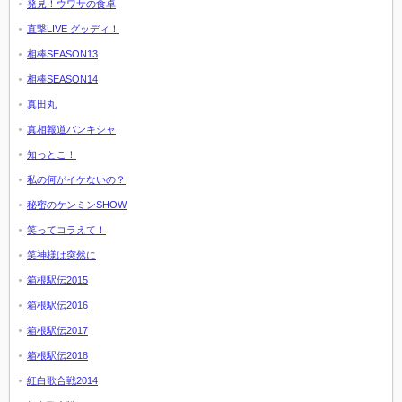
発見！ウワサの食卓
直撃LIVE グッディ！
相棒SEASON13
相棒SEASON14
真田丸
真相報道バンキシャ
知っとこ！
私の何がイケないの？
秘密のケンミンSHOW
笑ってコラえて！
笑神様は突然に
箱根駅伝2015
箱根駅伝2016
箱根駅伝2017
箱根駅伝2018
紅白歌合戦2014