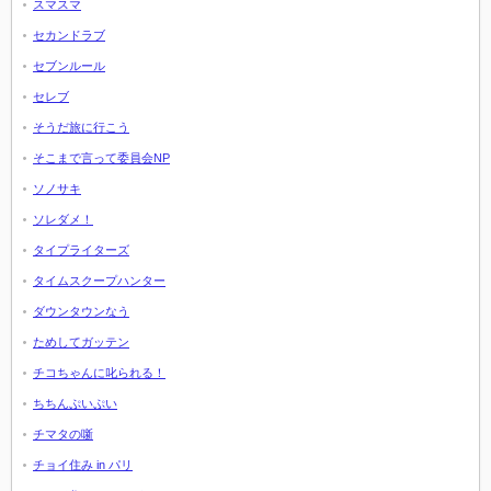
スマスマ
セカンドラブ
セブンルール
セレブ
そうだ旅に行こう
そこまで言って委員会NP
ソノサキ
ソレダメ！
タイプライターズ
タイムスクープハンター
ダウンタウンなう
ためしてガッテン
チコちゃんに叱られる！
ちちんぷいぷい
チマタの噺
チョイ住み in パリ