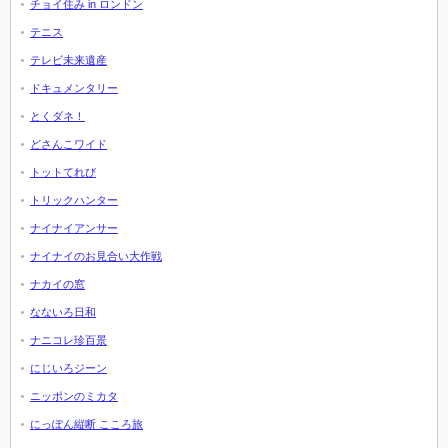
チョイ住み in ロンドン
テニス
テレビ未来遺産
ドキュメンタリー
とくダネ！
どさんこワイド
トットてれび
トリックハンター
ナイナイアンサー
ナイナイのお見合い大作戦
ナカイの窓
なないろ日和
ナニコレ珍百景
にじいろジーン
ニッポンのミカタ
にっぽん縦断 こころ旅