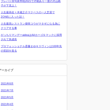
プレバト俳句炎帝戦2021で才能あり一度の犬山紙
子が下克上！
人生最高佐々木蔵之介マクベスの一人芝居で
ZONEに入った話！
人生最高レストラン柴咲コウがマタギになる為に
クリアする事
がっちりマンデーaideaはAAカーゴをマックに採用
されて急成長
プロフェッショナル斎藤まゆキスヴィンは100年先
の笑顔を造る
アーカイブ
2021年8月
2021年7月
2021年5月
2021年4月