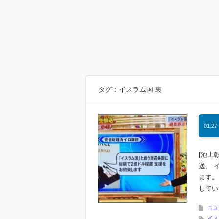
タグ：イスラム国 裏
01.27
[池上
送。 
ます。
してい
ニュ
イス