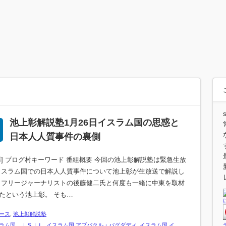
池上彰解説塾1月26日イスラム国の思惑と
日本人人質事件の裏側
彰] ブログ村キーワード 番組概要 今回の池上彰解説塾は緊急生放
イスラム国での日本人人質事件について池上彰が生放送で解説し
 フリージャーナリストの後藤健二氏と何度も一緒に中東を取材
たという池上彰。 そも…
ース
,
池上彰解説塾
ラム国 ＩＳＩＬ
,
イスラム国 アブバクル・バグダディ
,
イスラム国 イ