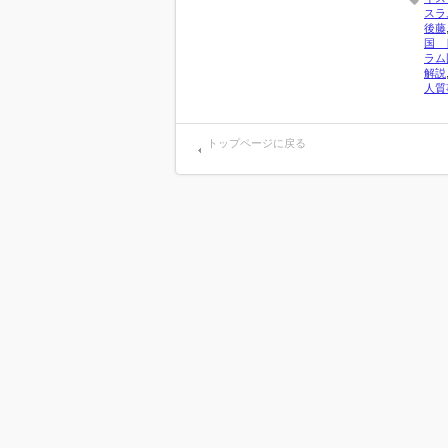
スラ
後藤
国 
ラム
解説
人質
トップページに戻る