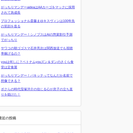
がっちりマンデーaideaはAAカーゴをマックに採用
されて急成長
プロフェッショナル斎藤まゆキスヴィンは100年先
の笑顔を造る
がっちりマンデー！シノプスはAIの惣菜割引予測
でがっちり
サワコの朝ゴゴスマ石井亮次は関西放送でも視聴
率稼げるの？
youは何しに？ベトナムyouズン＆ダンのさくら食
堂は定食屋
がっちりマンデー！パキッテってなんだか名前で
想像できる？
ボクらの時代窪塚洋介の信じる心が息子の立ち直
りを助けた！
最近の投稿