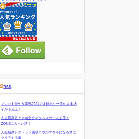
RSS
プレバト俳句炎帝戦2021で才能あり一度の犬山紙
子が下克上！
人生最高佐々木蔵之介マクベスの一人芝居で
ZONEに入った話！
人生最高レストラン柴咲コウがマタギになる為に
クリアする事