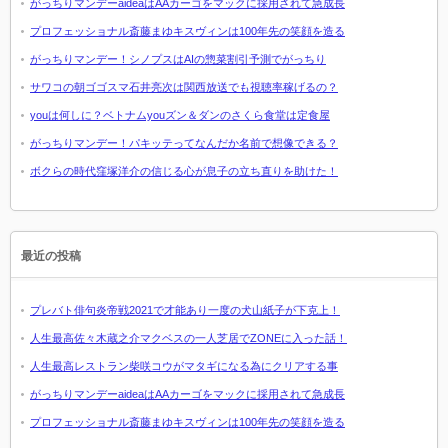
がっちりマンデーaideaはAAカーゴをマックに採用されて急成長
プロフェッショナル斎藤まゆキスヴィンは100年先の笑顔を造る
がっちりマンデー！シノプスはAIの惣菜割引予測でがっちり
サワコの朝ゴゴスマ石井亮次は関西放送でも視聴率稼げるの？
youは何しに？ベトナムyouズン＆ダンのさくら食堂は定食屋
がっちりマンデー！パキッテってなんだか名前で想像できる？
ボクらの時代窪塚洋介の信じる心が息子の立ち直りを助けた！
最近の投稿
プレバト俳句炎帝戦2021で才能あり一度の犬山紙子が下克上！
人生最高佐々木蔵之介マクベスの一人芝居でZONEに入った話！
人生最高レストラン柴咲コウがマタギになる為にクリアする事
がっちりマンデーaideaはAAカーゴをマックに採用されて急成長
プロフェッショナル斎藤まゆキスヴィンは100年先の笑顔を造る