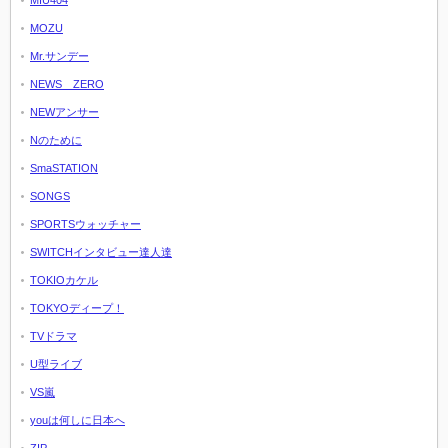
MIU404
MOZU
Mr.サンデー
NEWS ZERO
NEWアンサー
Nのために
SmaSTATION
SONGS
SPORTSウォッチャー
SWITCHインタビュー達人達
TOKIOカケル
TOKYOディープ！
TVドラマ
U型ライブ
VS嵐
youは何しに日本へ