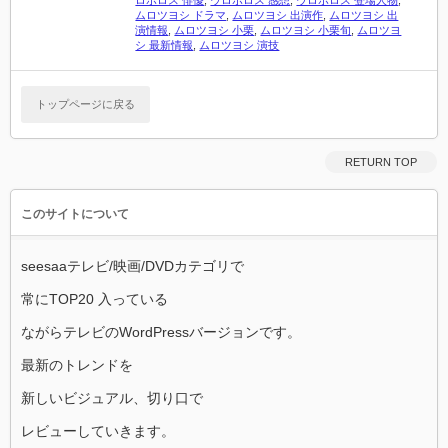
ロボロス 俳優
,
ウロボロス 感想
,
ウロボロス 登場人物
,
ムロツヨシ ドラマ
,
ムロツヨシ 出演作
,
ムロツヨシ 出
演情報
,
ムロツヨシ 小栗
,
ムロツヨシ 小栗旬
,
ムロツヨ
シ 最新情報
,
ムロツヨシ 演技
トップページに戻る
RETURN TOP
このサイトについて
seesaaテレビ/映画/DVDカテゴリで
常にTOP20 入っている
ながらテレビのWordPressバージョンです。
最新のトレンドを
新しいビジュアル、切り口で
レビューしていきます。