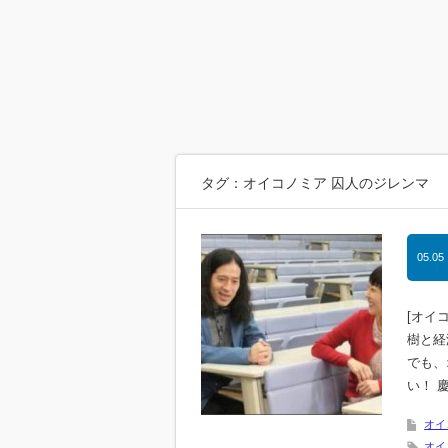
タグ：オイコノミア 囚人のジレンマ
05.05
[オイ
樹と経
でも、
い！ 
オイ
オイ