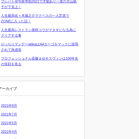
プレバト俳句炎帝戦2021で才能あり一度の犬山紙
子が下克上！
人生最高佐々木蔵之介マクベスの一人芝居で
ZONEに入った話！
人生最高レストラン柴咲コウがマタギになる為に
クリアする事
がっちりマンデーaideaはAAカーゴをマックに採用
されて急成長
プロフェッショナル斎藤まゆキスヴィンは100年先
の笑顔を造る
アーカイブ
2021年8月
2021年7月
2021年5月
2021年4月