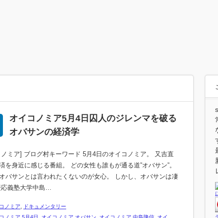
オイコノミア5月4日囚人のジレンマを破る
オバサンの経済学
コノミア] ブログ村キーワード 5月4日のオイコノミア。 又吉直
済を身近に感じる番組。 どの女性も誰もが通る道”オバサン”。
オバサンとは言われたくないのが女心。 しかし、オバサンは凄
慶応義塾大学中島…
コノミア
,
ドキュメンタリー
コノミア 5月4日
,
オイコノミア オバサン
,
オイコノミア 中島隆信
,
オイ