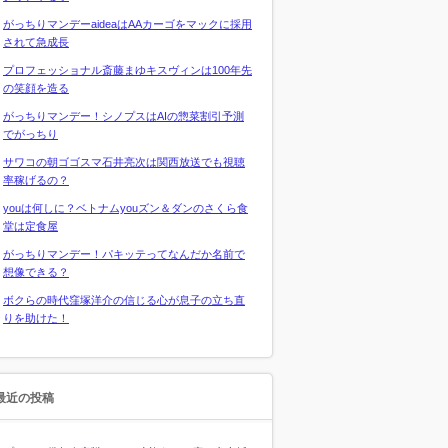
がっちりマンデーaideaはAAカーゴをマックに採用
されて急成長
プロフェッショナル斎藤まゆキスヴィンは100年先
の笑顔を造る
がっちりマンデー！シノプスはAIの惣菜割引予測
でがっちり
サワコの朝ゴゴスマ石井亮次は関西放送でも視聴
率稼げるの？
youは何しに？ベトナムyouズン＆ダンのさくら食
堂は定食屋
がっちりマンデー！パキッテってなんだか名前で
想像できる？
ボクらの時代窪塚洋介の信じる心が息子の立ち直
りを助けた！
最近の投稿