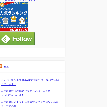
RSS
プレバト俳句炎帝戦2021で才能あり一度の犬山紙
子が下克上！
人生最高佐々木蔵之介マクベスの一人芝居で
ZONEに入った話！
人生最高レストラン柴咲コウがマタギになる為に
クリアする事