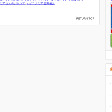
ミア 囚人のジレンマ
,
オイコノミア 室井佑月
RETURN TOP