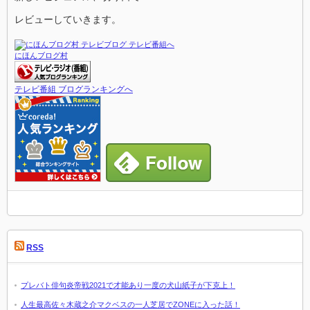
レビューしていきます。
にほんブログ村
テレビ番組 ブログランキングへ
RSS
プレバト俳句炎帝戦2021で才能あり一度の犬山紙子が下克上！
人生最高佐々木蔵之介マクベスの一人芝居でZONEに入った話！