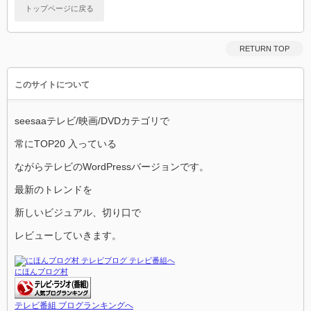
トップページに戻る
RETURN TOP
このサイトについて
seesaaテレビ/映画/DVDカテゴリで
常にTOP20 入っている
ながらテレビのWordPressバージョンです。
最新のトレンドを
新しいビジュアル、切り口で
レビューしていきます。
にほんブログ村
テレビ番組 ブログランキングへ