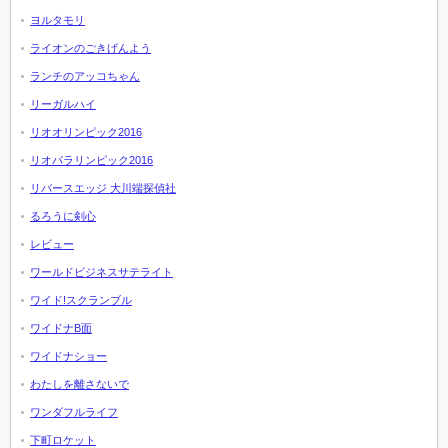
ヨルタモリ
ライオンのごきげんよう
ランチのアッコちゃん
リーガルハイ
リオオリンピック2016
リオパラリンピック2016
リバースエッジ 大川端探偵社
るろうに剣心
レビュー
ワールドビジネスサテライト
ワイド!スクランブル
ワイドナB面
ワイドナショー
わたしを離さないで
ワンダフルライフ
下町ロケット