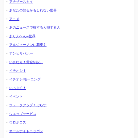
アナザースカイ
あなたの知るかもしれない世界
アニメ
あのニュースで得する人損する人
ありえへん∞世界
アルジャーノンに花束を
アンビリバボー
いきなり！黄金伝説。
イチオシ！
イチオシ!モーニング
いっぷく！
イベント
ウェークアップ！ぷらす
ウエッブサービス
ウロボロス
オールナイトニッポン