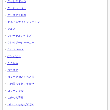
グッとスポーツ
グッとラック！
クリスマス特番
ぐるぐるナインティナイン
グルメ
グレーテルのかまど
クレイジージャーニー
クロスロード
ゲンバビト
ここから
ゴゴスマ
コタキ兄弟と四苦八苦
この差って何ですか？
コマーシャル
ごめんね青春！
コレつくったの私です