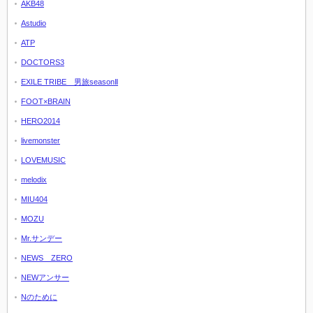
AKB48
Astudio
ATP
DOCTORS3
EXILE TRIBE 男旅seasonⅡ
FOOT×BRAIN
HERO2014
livemonster
LOVEMUSIC
melodix
MIU404
MOZU
Mr.サンデー
NEWS ZERO
NEWアンサー
Nのために