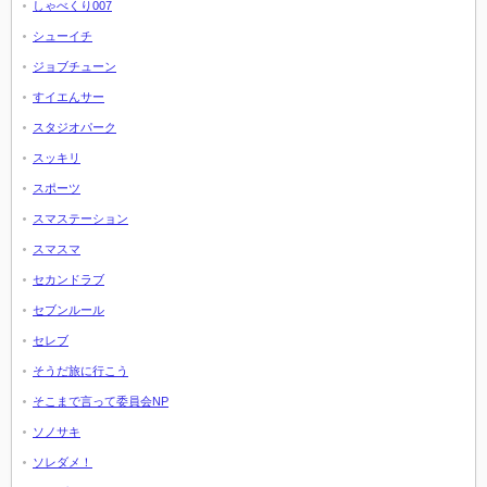
しゃべくり007
シューイチ
ジョブチューン
すイエんサー
スタジオパーク
スッキリ
スポーツ
スマステーション
スマスマ
セカンドラブ
セブンルール
セレブ
そうだ旅に行こう
そこまで言って委員会NP
ソノサキ
ソレダメ！