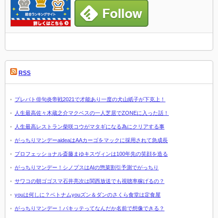
RSS
プレバト俳句炎帝戦2021で才能あり一度の犬山紙子が下克上！
人生最高佐々木蔵之介マクベスの一人芝居でZONEに入った話！
人生最高レストラン柴咲コウがマタギになる為にクリアする事
がっちりマンデーaideaはAAカーゴをマックに採用されて急成長
プロフェッショナル斎藤まゆキスヴィンは100年先の笑顔を造る
がっちりマンデー！シノプスはAIの惣菜割引予測でがっちり
サワコの朝ゴゴスマ石井亮次は関西放送でも視聴率稼げるの？
youは何しに？ベトナムyouズン＆ダンのさくら食堂は定食屋
がっちりマンデー！パキッテってなんだか名前で想像できる？