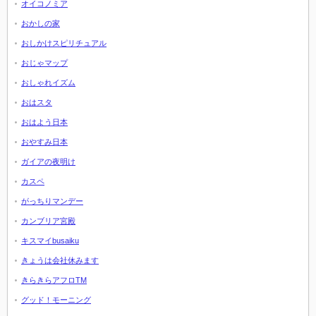
オイコノミア
おかしの家
おしかけスピリチュアル
おじゃマップ
おしゃれイズム
おはスタ
おはよう日本
おやすみ日本
ガイアの夜明け
カスペ
がっちりマンデー
カンブリア宮殿
キスマイbusaiku
きょうは会社休みます
きらきらアフロTM
グッド！モーニング