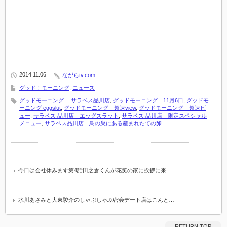
2014 11.06
ながらtv.com
グッド！モーニング
,
ニュース
グッドモーニング サラベス品川店
,
グッドモーニング 11月6日
,
グッドモ
ーニング eggslut
,
グッドモーニング 超速view
,
グッドモーニング 超速ビ
ュー
,
サラベス 品川店 エッグスラット
,
サラベス 品川店 限定スペシャル
メニュー
,
サラベス品川店 鳥の巣にある産まれたての卵
今日は会社休みます第4話田之倉くんが花笑の家に挨拶に来…
水川あさみと大東駿介のしゃぶしゃぶ密会デート店はこんと…
RETURN TOP