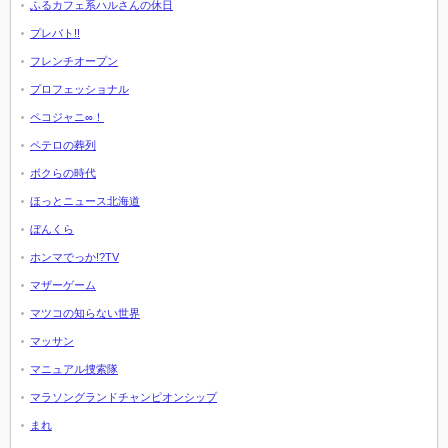
ふるカフェ系ハルさんの休日
プレバト!!
フレンチオープン
プロフェッショナル
ペコジャニ∞！
ペテロの葬列
ボクらの時代
ほっとニュース北海道
ぼんくら
ホンマでっか!?TV
マザーゲーム
マツコの知らない世界
マッサン
マニュアル捜索隊
マラソングランドチャンピオンシップ
まれ