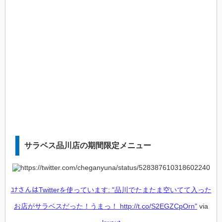
サラベス品川店の期間限定メニュー
ﾕﾅさんはTwitterを使っています: "品川でたまたま空いてて入った
お店がサラベスだった！うまっ！ http://t.co/S2EGZCpOrn"
via