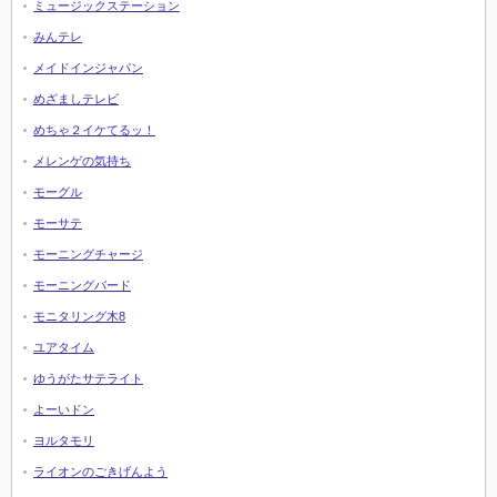
ミュージックステーション
みんテレ
メイドインジャパン
めざましテレビ
めちゃ２イケてるッ！
メレンゲの気持ち
モーグル
モーサテ
モーニングチャージ
モーニングバード
モニタリング木8
ユアタイム
ゆうがたサテライト
よーいドン
ヨルタモリ
ライオンのごきげんよう