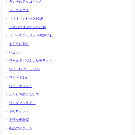
ランチのアッコちゃん
リーガルハイ
リオオリンピック2016
リオパラリンピック2016
リバースエッジ 大川端探偵社
るろうに剣心
レビュー
ワールドビジネスサテライト
ワイド!スクランブル
ワイドナB面
ワイドナショー
わたしを離さないで
ワンダフルライフ
下町ロケット
不便な便利屋
不惑のスクラム