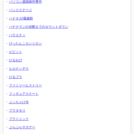
パソコン遠隔操作事件
バックステージ
ハナタカ!優越館
バナナマンの決断までのカウントダウン
バラエティ
ぴったんこカン☆カン
ビビット
ひるおび
ヒルナンデス
ひるブラ
ファミリーヒストリー
フィギュアスケート
ぶっちゃけ寺
ブラタモリ
プラトニック
ぶらぶらサタデー