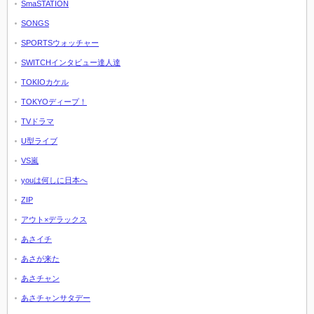
SmaSTATION
SONGS
SPORTSウォッチャー
SWITCHインタビュー達人達
TOKIOカケル
TOKYOディープ！
TVドラマ
U型ライブ
VS嵐
youは何しに日本へ
ZIP
アウト×デラックス
あさイチ
あさが来た
あさチャン
あさチャンサタデー