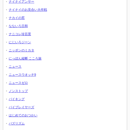
ナイナイアンサー
ナイナイのお見合い大作戦
ナカイの窓
なないろ日和
ナニコレ珍百景
にじいろジーン
ニッポンのミカタ
にっぽん縦断 こころ旅
ニュース
ニュースウオッチ9
ニュースゼロ
ノンストップ
バイキング
バイプレイヤーズ
はじめてのおつかい
バズリズム