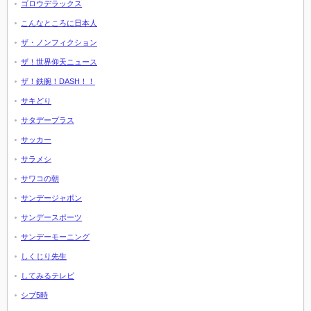
ゴロウデラックス
こんなところに日本人
ザ・ノンフィクション
ザ！世界仰天ニュース
ザ！鉄腕！DASH！！
サキどり
サタデープラス
サッカー
サラメシ
サワコの朝
サンデージャポン
サンデースポーツ
サンデーモーニング
しくじり先生
してみるテレビ
シブ5時