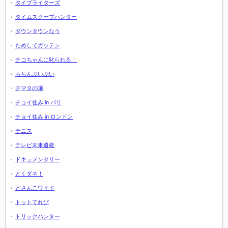
タイプライターズ
タイムスクープハンター
ダウンタウンなう
ためしてガッテン
チコちゃんに叱られる！
ちちんぷいぷい
チマタの噺
チョイ住み in パリ
チョイ住み in ロンドン
テニス
テレビ未来遺産
ドキュメンタリー
とくダネ！
どさんこワイド
トットてれび
トリックハンター