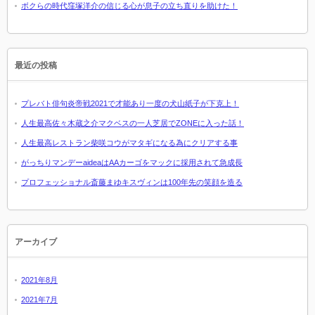
ボクらの時代窪塚洋介の信じる心が息子の立ち直りを助けた！
最近の投稿
プレバト俳句炎帝戦2021で才能あり一度の犬山紙子が下克上！
人生最高佐々木蔵之介マクベスの一人芝居でZONEに入った話！
人生最高レストラン柴咲コウがマタギになる為にクリアする事
がっちりマンデーaideaはAAカーゴをマックに採用されて急成長
プロフェッショナル斎藤まゆキスヴィンは100年先の笑顔を造る
アーカイブ
2021年8月
2021年7月