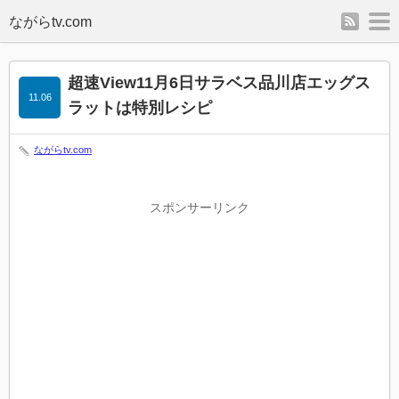
rss
m
超速View11月6日サラベス品川店エッグス
11.06
ラットは特別レシピ
ながらtv.com
スポンサーリンク