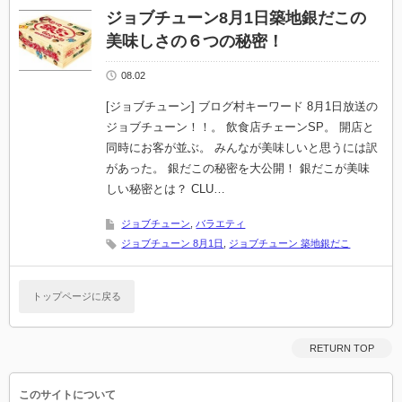
ジョブチューン8月1日築地銀だこの
美味しさの６つの秘密！
08.02
[ジョブチューン] ブログ村キーワード 8月1日放送の
ジョブチューン！！。 飲食店チェーンSP。 開店と
同時にお客が並ぶ。 みんなが美味しいと思うには訳
があった。 銀だこの秘密を大公開！ 銀だこが美味
しい秘密とは？ CLU…
ジョブチューン
,
バラエティ
ジョブチューン 8月1日
,
ジョブチューン 築地銀だこ
トップページに戻る
RETURN TOP
このサイトについて