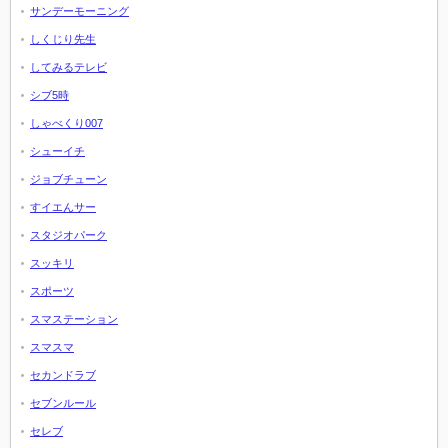
サンデーモーニング
しくじり先生
してみるテレビ
シブ5時
しゃべくり007
シューイチ
ジョブチューン
すイエんサー
スタジオパーク
スッキリ
スポーツ
スマステーション
スマスマ
セカンドラブ
セブンルール
セレブ