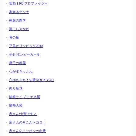
実録！FBIプロファイラー
家売るオンナ
家庭の医学
嵐にしやがれ
巷の噺
平昌オリンピック2018
幸せ!ボンビーガール
徹子の部屋
心がポキッとね
心ゆさぶれ！先輩ROCK YOU
怒り新党
情報ライブ ミヤネ屋
情熱大陸
所さん!大変ですよ
所さんのそこんトコロ！
所さんのニッポンの出番