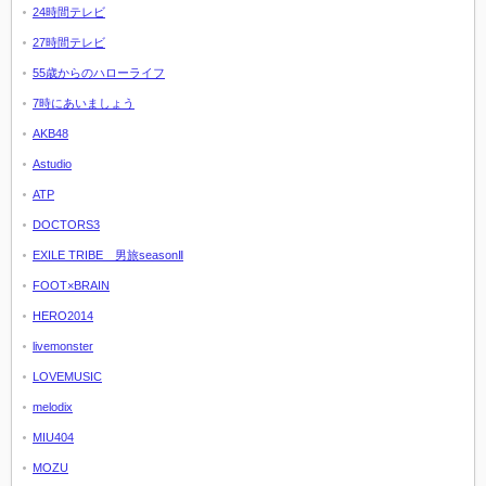
24時間テレビ
27時間テレビ
55歳からのハローライフ
7時にあいましょう
AKB48
Astudio
ATP
DOCTORS3
EXILE TRIBE 男旅seasonⅡ
FOOT×BRAIN
HERO2014
livemonster
LOVEMUSIC
melodix
MIU404
MOZU