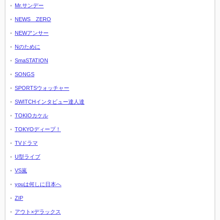
Mr.サンデー
NEWS ZERO
NEWアンサー
Nのために
SmaSTATION
SONGS
SPORTSウォッチャー
SWITCHインタビュー達人達
TOKIOカケル
TOKYOディープ！
TVドラマ
U型ライブ
VS嵐
youは何しに日本へ
ZIP
アウト×デラックス