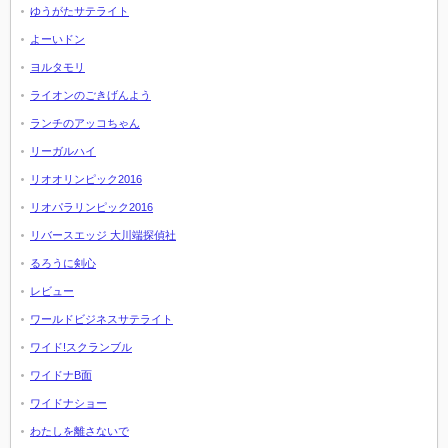
ゆうがたサテライト
よーいドン
ヨルタモリ
ライオンのごきげんよう
ランチのアッコちゃん
リーガルハイ
リオオリンピック2016
リオパラリンピック2016
リバースエッジ 大川端探偵社
るろうに剣心
レビュー
ワールドビジネスサテライト
ワイド!スクランブル
ワイドナB面
ワイドナショー
わたしを離さないで