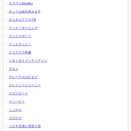
キスマイbusaiku
きょうは会社休みます
きらきらアフロTM
グッド！モーニング
グッとスポーツ
グッとラック！
クリスマス特番
ぐるぐるナインティナイン
グルメ
グレーテルのかまど
クレイジージャーニー
クロスロード
ゲンバビト
ここから
ゴゴスマ
コタキ兄弟と四苦八苦