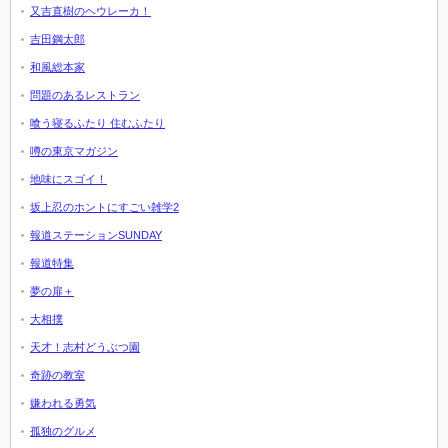
又吉直樹のヘウレーカ！
吉田鋼太郎
和風総本家
問題のあるレストラン
喰う寝るふたり 住むふたり
噂の東京マガジン
地味にスゴイ！
坂上忍のホントにすごい雑学2
報道ステーションSUNDAY
報道特集
夢の扉＋
大相撲
天才！志村どうぶつ園
奇跡の教室
嫌われる勇気
孤独のグルメ