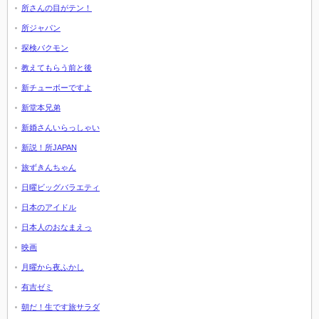
所さんの目がテン！
所ジャパン
探検バクモン
教えてもらう前と後
新チューボーですよ
新堂本兄弟
新婚さんいらっしゃい
新説！所JAPAN
旅ずきんちゃん
日曜ビッグバラエティ
日本のアイドル
日本人のおなまえっ
映画
月曜から夜ふかし
有吉ゼミ
朝だ！生です旅サラダ