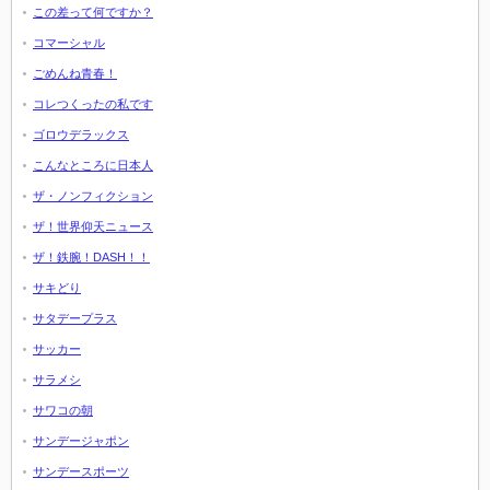
この差って何ですか？
コマーシャル
ごめんね青春！
コレつくったの私です
ゴロウデラックス
こんなところに日本人
ザ・ノンフィクション
ザ！世界仰天ニュース
ザ！鉄腕！DASH！！
サキどり
サタデープラス
サッカー
サラメシ
サワコの朝
サンデージャポン
サンデースポーツ