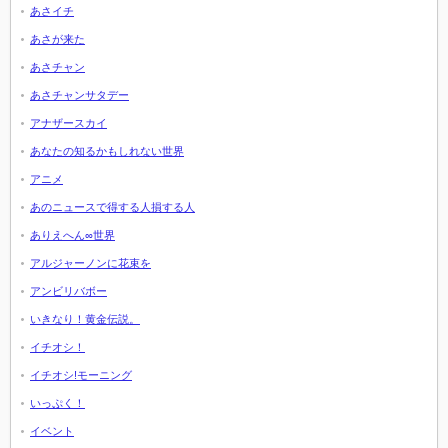
あさイチ
あさが来た
あさチャン
あさチャンサタデー
アナザースカイ
あなたの知るかもしれない世界
アニメ
あのニュースで得する人損する人
ありえへん∞世界
アルジャーノンに花束を
アンビリバボー
いきなり！黄金伝説。
イチオシ！
イチオシ!モーニング
いっぷく！
イベント