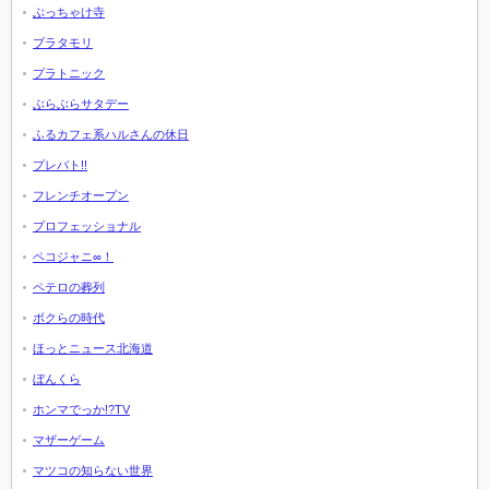
ぶっちゃけ寺
ブラタモリ
プラトニック
ぶらぶらサタデー
ふるカフェ系ハルさんの休日
プレバト!!
フレンチオープン
プロフェッショナル
ペコジャニ∞！
ペテロの葬列
ボクらの時代
ほっとニュース北海道
ぼんくら
ホンマでっか!?TV
マザーゲーム
マツコの知らない世界