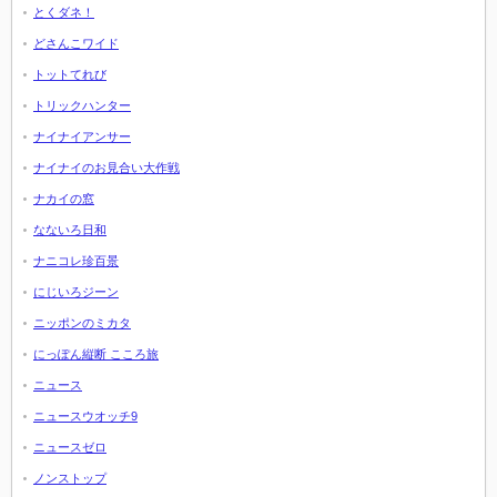
とくダネ！
どさんこワイド
トットてれび
トリックハンター
ナイナイアンサー
ナイナイのお見合い大作戦
ナカイの窓
なないろ日和
ナニコレ珍百景
にじいろジーン
ニッポンのミカタ
にっぽん縦断 こころ旅
ニュース
ニュースウオッチ9
ニュースゼロ
ノンストップ