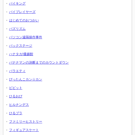
バイキング
バイプレイヤーズ
はじめてのおつかい
バズリズム
パソコン遠隔操作事件
バックステージ
ハナタカ!優越館
バナナマンの決断までのカウントダウン
バラエティ
ぴったんこカン☆カン
ビビット
ひるおび
ヒルナンデス
ひるブラ
ファミリーヒストリー
フィギュアスケート