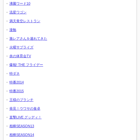
沸騰ワード10
流星ワゴン
満天青空レストラン
漫勉
激レアさんを連れてきた
火曜サプライズ
炎の体育会TV
爆報! THE フライデー
特ダネ
特番2014
特番2015
王様のブランチ
発見！ウワサの食卓
直撃LIVE グッディ！
相棒SEASON13
相棒SEASON14