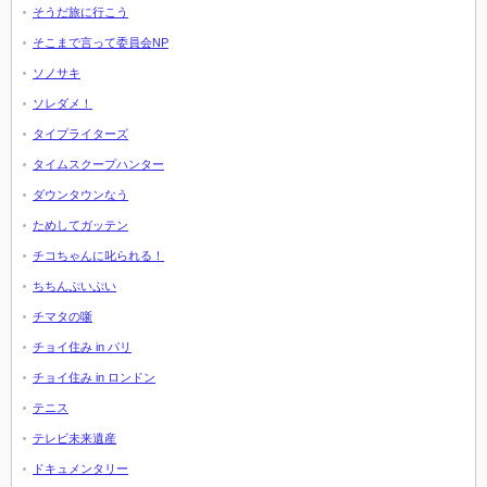
そうだ旅に行こう
そこまで言って委員会NP
ソノサキ
ソレダメ！
タイプライターズ
タイムスクープハンター
ダウンタウンなう
ためしてガッテン
チコちゃんに叱られる！
ちちんぷいぷい
チマタの噺
チョイ住み in パリ
チョイ住み in ロンドン
テニス
テレビ未来遺産
ドキュメンタリー