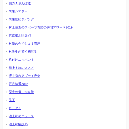
朝の！さんぽ道
未来シアター
未来世紀ジパング
村上信五のスポーツ奇跡の瞬間アワード2019
東京都北区赤羽
林修の今でしょ！講座
林先生が驚く初耳学
格付けニッポン！
極上！旅のススメ
櫻井有吉アブナイ夜会
正月特番2015
歴史の道 歩き旅
民王
水トク！
池上彰のニュース
池上彰解説塾