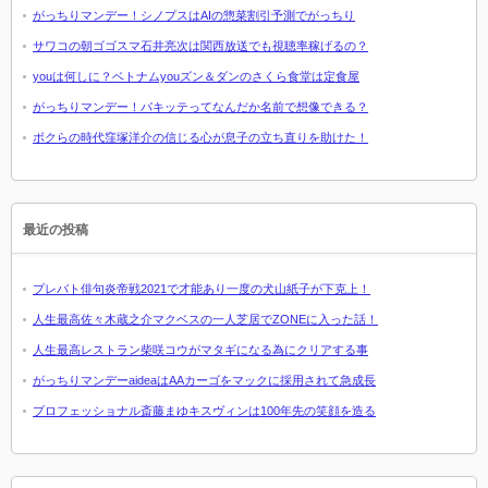
がっちりマンデー！シノプスはAIの惣菜割引予測でがっちり
サワコの朝ゴゴスマ石井亮次は関西放送でも視聴率稼げるの？
youは何しに？ベトナムyouズン＆ダンのさくら食堂は定食屋
がっちりマンデー！パキッテってなんだか名前で想像できる？
ボクらの時代窪塚洋介の信じる心が息子の立ち直りを助けた！
最近の投稿
プレバト俳句炎帝戦2021で才能あり一度の犬山紙子が下克上！
人生最高佐々木蔵之介マクベスの一人芝居でZONEに入った話！
人生最高レストラン柴咲コウがマタギになる為にクリアする事
がっちりマンデーaideaはAAカーゴをマックに採用されて急成長
プロフェッショナル斎藤まゆキスヴィンは100年先の笑顔を造る