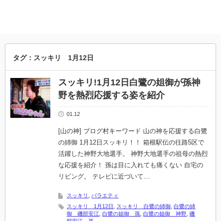
タグ：スッキリ 1月12日
スッキリ!1月12日白鷺の姐御が孫神
野を熱烈応援する姿を紹介
01.12
[山の神] ブログ村キーワード 山の神を応援する白鷺
の姉御 1月12日スッキリ！！ 箱根駅伝の往路5区で
活躍した神野大地選手。 神野大地選手の祖母の熱烈
な応援を紹介！ 孫は目に入れても痛くない 自宅の
リビング。 テレビに近づいて…
スッキリ
,
バラエティ
スッキリ 1月12日
,
スッキリ 白鷺の姉御
,
白鷺の姉
御 磯部安江
,
白鷺の姐御 孫
,
白鷺の姐御 神野
,
磯