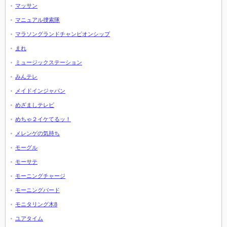
マッサン
マニュアル捜索隊
マラソングランドチャンピオンシップ
まれ
ミュージックステーション
みんテレ
メイドインジャパン
めざましテレビ
めちゃ２イケてるッ！
メレンゲの気持ち
モーグル
モーサテ
モーニングチャージ
モーニングバード
モニタリング木8
ユアタイム