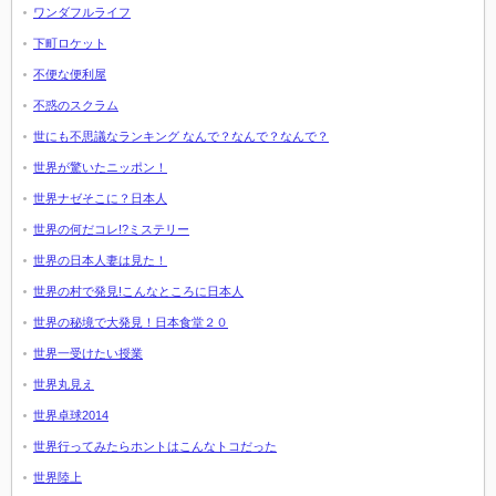
ワンダフルライフ
下町ロケット
不便な便利屋
不惑のスクラム
世にも不思議なランキング なんで？なんで？なんで？
世界が驚いたニッポン！
世界ナゼそこに？日本人
世界の何だコレ!?ミステリー
世界の日本人妻は見た！
世界の村で発見!こんなところに日本人
世界の秘境で大発見！日本食堂２０
世界一受けたい授業
世界丸見え
世界卓球2014
世界行ってみたらホントはこんなトコだった
世界陸上