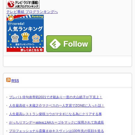
テレビ番組 ブログランキングへ
RSS
プレバト俳句炎帝戦2021で才能あり一度の犬山紙子が下克上！
人生最高佐々木蔵之介マクベスの一人芝居でZONEに入った話！
人生最高レストラン柴咲コウがマタギになる為にクリアする事
がっちりマンデーaideaはAAカーゴをマックに採用されて急成長
プロフェッショナル斎藤まゆキスヴィンは100年先の笑顔を造る