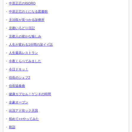
中居正広のISORO
中居正広のミになる図書館
主治医が見つかる診療所
京都いろどり日記
京都人の密かな愉しみ
人生が変わる1分間の深イイ話
人生最高レストラン
今夜くらべてみました
今日ドキッ！
信長のシェフ2
信長協奏曲
健康カプセル！ゲンキの時間
全豪オープン
出没アド街ック天国
初めて○○やってみた
初詣