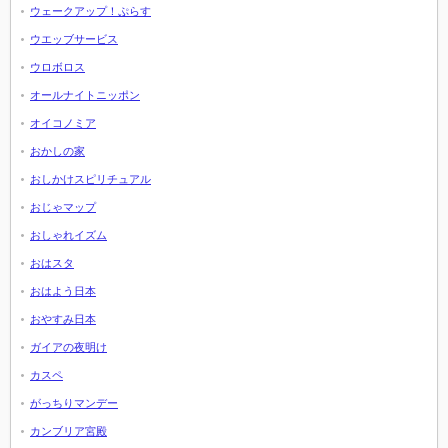
ウェークアップ！ぷらす
ウエッブサービス
ウロボロス
オールナイトニッポン
オイコノミア
おかしの家
おしかけスピリチュアル
おじゃマップ
おしゃれイズム
おはスタ
おはよう日本
おやすみ日本
ガイアの夜明け
カスペ
がっちりマンデー
カンブリア宮殿