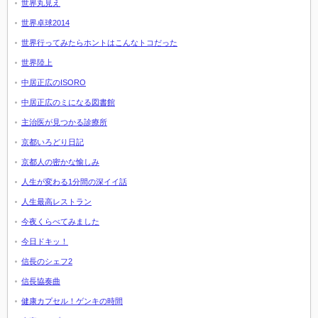
世界丸見え
世界卓球2014
世界行ってみたらホントはこんなトコだった
世界陸上
中居正広のISORO
中居正広のミになる図書館
主治医が見つかる診療所
京都いろどり日記
京都人の密かな愉しみ
人生が変わる1分間の深イイ話
人生最高レストラン
今夜くらべてみました
今日ドキッ！
信長のシェフ2
信長協奏曲
健康カプセル！ゲンキの時間