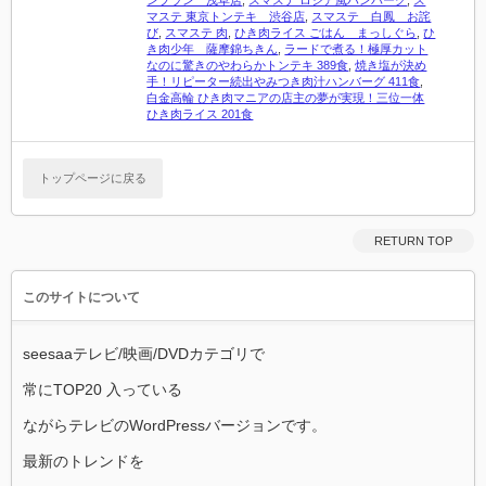
ンブラン 浅草店
,
スマステ ロシア風ハンバーグ
,
ス
マステ 東京トンテキ 渋谷店
,
スマステ 白鳳 お詫
び
,
スマステ 肉
,
ひき肉ライス ごはん まっしぐら
,
ひ
き肉少年 薩摩錦ちきん
,
ラードで煮る！極厚カット
なのに驚きのやわらかトンテキ 389食
,
焼き塩が決め
手！リピーター続出やみつき肉汁ハンバーグ 411食
,
白金高輪 ひき肉マニアの店主の夢が実現！三位一体
ひき肉ライス 201食
トップページに戻る
RETURN TOP
このサイトについて
seesaaテレビ/映画/DVDカテゴリで
常にTOP20 入っている
ながらテレビのWordPressバージョンです。
最新のトレンドを