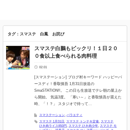
タグ：スマステ 白鳳 お詫び
スマステ白鵬もビックリ！１日２０
０食以上食べられる肉料理
02.01
[スマステーション] ブログ村キーワード ハッピーバ
ースディ！香取慎吾 1月31日放送の
SmaSTATION!!。 この日も生放送でテレ朝の屋上か
ら開始。 気温3度。 「寒い～」と香取慎吾が震えた
時、「！？」 スタジオで待って…
スマステーション
,
バラエティ
スマステ 1月31日
,
スマステ トンテキ定食
,
スマステ
ひき肉ライス850円
,
スマステ ひき肉少年
,
スマステ モ