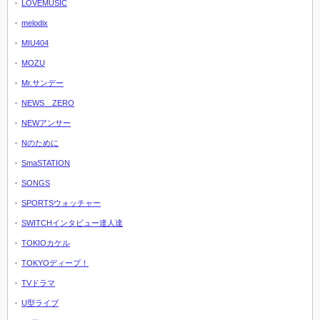
LOVEMUSIC
melodix
MIU404
MOZU
Mr.サンデー
NEWS ZERO
NEWアンサー
Nのために
SmaSTATION
SONGS
SPORTSウォッチャー
SWITCHインタビュー達人達
TOKIOカケル
TOKYOディープ！
TVドラマ
U型ライブ