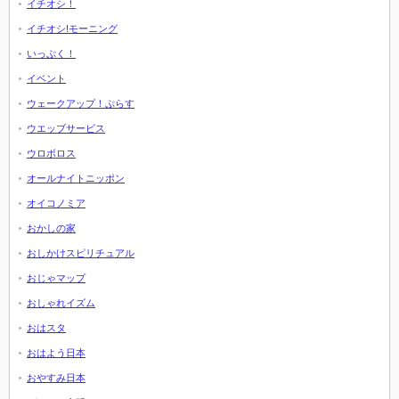
イチオシ！
イチオシ!モーニング
いっぷく！
イベント
ウェークアップ！ぷらす
ウエッブサービス
ウロボロス
オールナイトニッポン
オイコノミア
おかしの家
おしかけスピリチュアル
おじゃマップ
おしゃれイズム
おはスタ
おはよう日本
おやすみ日本