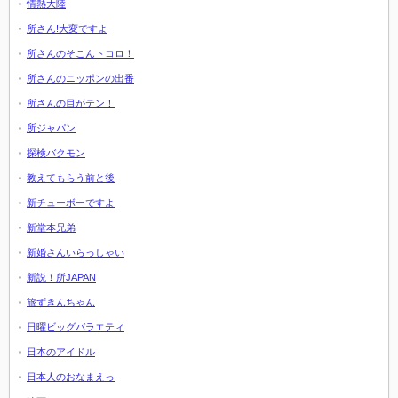
情熱大陸
所さん!大変ですよ
所さんのそこんトコロ！
所さんのニッポンの出番
所さんの目がテン！
所ジャパン
探検バクモン
教えてもらう前と後
新チューボーですよ
新堂本兄弟
新婚さんいらっしゃい
新説！所JAPAN
旅ずきんちゃん
日曜ビッグバラエティ
日本のアイドル
日本人のおなまえっ