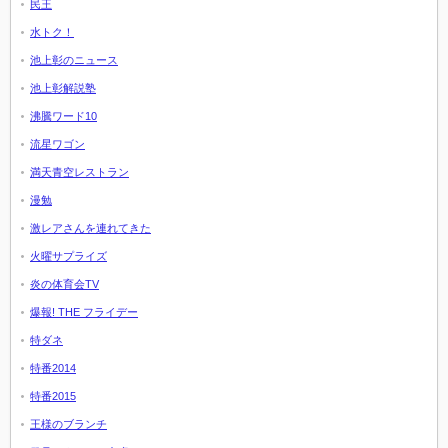
民王
水トク！
池上彰のニュース
池上彰解説塾
沸騰ワード10
流星ワゴン
満天青空レストラン
漫勉
激レアさんを連れてきた
火曜サプライズ
炎の体育会TV
爆報! THE フライデー
特ダネ
特番2014
特番2015
王様のブランチ