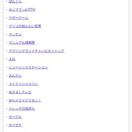
ぼんくら
ホンマでっか!?TV
マザーゲーム
マツコの知らない世界
マッサン
マニュアル捜索隊
マラソングランドチャンピオンシップ
まれ
ミュージックステーション
みんテレ
メイドインジャパン
めざましテレビ
めちゃ２イケてるッ！
メレンゲの気持ち
モーグル
モーサテ