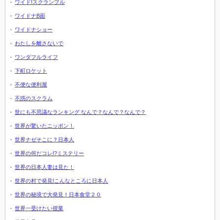
ワイド!スクランブル
ワイドナB面
ワイドナショー
わたしを離さないで
ワンダフルライフ
下町ロケット
不便な便利屋
不惑のスクラム
世にも不思議なランキング なんで？なんで？なんで？
世界が驚いたニッポン！
世界ナゼそこに？日本人
世界の何だコレ!?ミステリー
世界の日本人妻は見た！
世界の村で発見!こんなところに日本人
世界の秘境で大発見！日本食堂２０
世界一受けたい授業