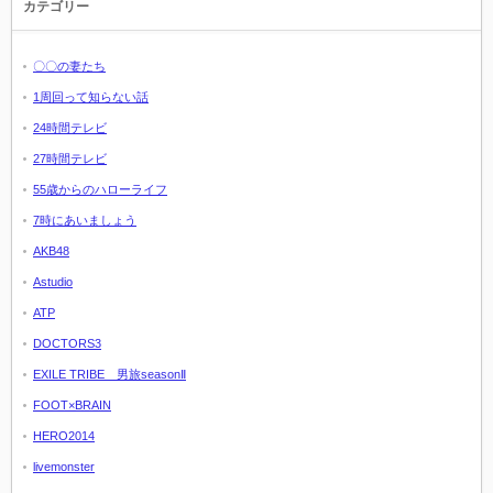
カテゴリー
〇〇の妻たち
1周回って知らない話
24時間テレビ
27時間テレビ
55歳からのハローライフ
7時にあいましょう
AKB48
Astudio
ATP
DOCTORS3
EXILE TRIBE 男旅seasonⅡ
FOOT×BRAIN
HERO2014
livemonster