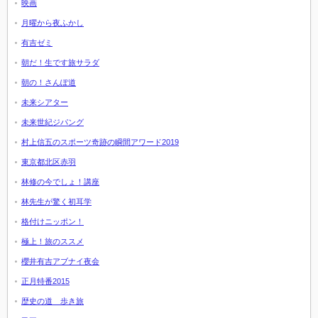
映画
月曜から夜ふかし
有吉ゼミ
朝だ！生です旅サラダ
朝の！さんぽ道
未来シアター
未来世紀ジパング
村上信五のスポーツ奇跡の瞬間アワード2019
東京都北区赤羽
林修の今でしょ！講座
林先生が驚く初耳学
格付けニッポン！
極上！旅のススメ
櫻井有吉アブナイ夜会
正月特番2015
歴史の道 歩き旅