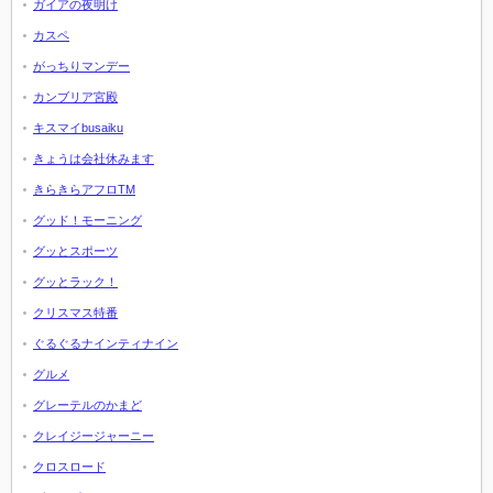
ガイアの夜明け
カスペ
がっちりマンデー
カンブリア宮殿
キスマイbusaiku
きょうは会社休みます
きらきらアフロTM
グッド！モーニング
グッとスポーツ
グッとラック！
クリスマス特番
ぐるぐるナインティナイン
グルメ
グレーテルのかまど
クレイジージャーニー
クロスロード