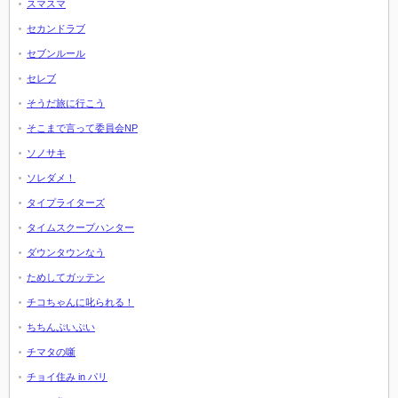
スマスマ
セカンドラブ
セブンルール
セレブ
そうだ旅に行こう
そこまで言って委員会NP
ソノサキ
ソレダメ！
タイプライターズ
タイムスクープハンター
ダウンタウンなう
ためしてガッテン
チコちゃんに叱られる！
ちちんぷいぷい
チマタの噺
チョイ住み in パリ