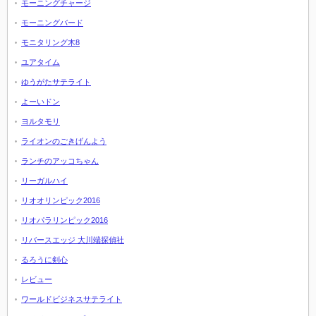
モーニングチャージ
モーニングバード
モニタリング木8
ユアタイム
ゆうがたサテライト
よーいドン
ヨルタモリ
ライオンのごきげんよう
ランチのアッコちゃん
リーガルハイ
リオオリンピック2016
リオパラリンピック2016
リバースエッジ 大川端探偵社
るろうに剣心
レビュー
ワールドビジネスサテライト