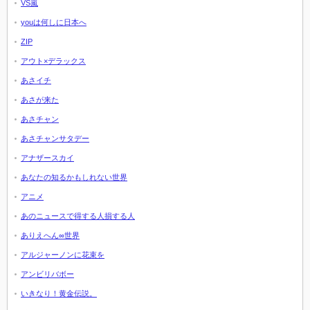
VS嵐
youは何しに日本へ
ZIP
アウト×デラックス
あさイチ
あさが来た
あさチャン
あさチャンサタデー
アナザースカイ
あなたの知るかもしれない世界
アニメ
あのニュースで得する人損する人
ありえへん∞世界
アルジャーノンに花束を
アンビリバボー
いきなり！黄金伝説。