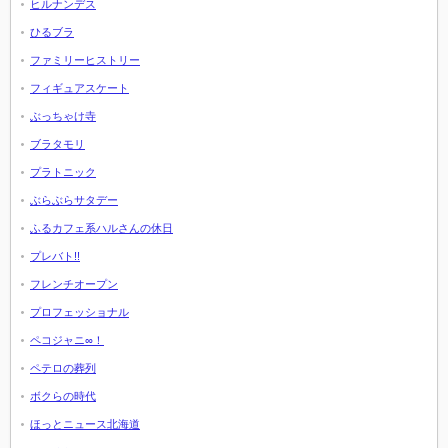
ヒルナンデス
ひるブラ
ファミリーヒストリー
フィギュアスケート
ぶっちゃけ寺
ブラタモリ
プラトニック
ぶらぶらサタデー
ふるカフェ系ハルさんの休日
プレバト!!
フレンチオープン
プロフェッショナル
ペコジャニ∞！
ペテロの葬列
ボクらの時代
ほっとニュース北海道