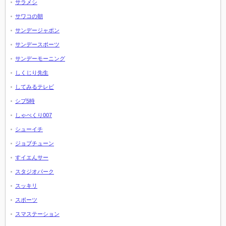
サラメシ
サワコの朝
サンデージャポン
サンデースポーツ
サンデーモーニング
しくじり先生
してみるテレビ
シブ5時
しゃべくり007
シューイチ
ジョブチューン
すイエんサー
スタジオパーク
スッキリ
スポーツ
スマステーション