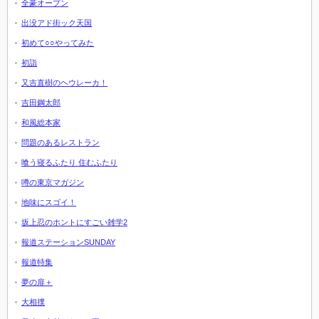
全豪オープン
出没アド街ック天国
初めて○○やってみた
初詣
又吉直樹のヘウレーカ！
吉田鋼太郎
和風総本家
問題のあるレストラン
喰う寝るふたり 住むふたり
噂の東京マガジン
地味にスゴイ！
坂上忍のホントにすごい雑学2
報道ステーションSUNDAY
報道特集
夢の扉＋
大相撲