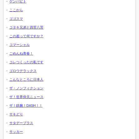
ゲンバビト
ここから
ゴゴスマ
コタキ兄弟と四苦八苦
この差って何ですか？
コマーシャル
ごめんね青春！
コレつくったの私です
ゴロウデラックス
こんなところに日本人
ザ・ノンフィクション
ザ！世界仰天ニュース
ザ！鉄腕！DASH！！
サキどり
サタデープラス
サッカー