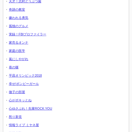
天才！志村どうぶつ園
奇跡の教室
嫌われる勇気
孤独のグルメ
実録！FBIプロファイラー
家売るオンナ
家庭の医学
嵐にしやがれ
巷の噺
平昌オリンピック2018
幸せ!ボンビーガール
徹子の部屋
心がポキッとね
心ゆさぶれ！先輩ROCK YOU
怒り新党
情報ライブ ミヤネ屋