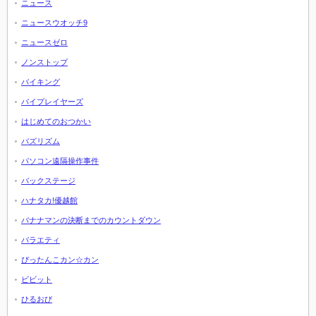
ニュース
ニュースウオッチ9
ニュースゼロ
ノンストップ
バイキング
バイプレイヤーズ
はじめてのおつかい
バズリズム
パソコン遠隔操作事件
バックステージ
ハナタカ!優越館
バナナマンの決断までのカウントダウン
バラエティ
ぴったんこカン☆カン
ビビット
ひるおび