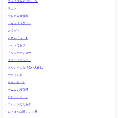
チョイ住み in ロンドン
テニス
テレビ未来遺産
ドキュメンタリー
とくダネ！
どさんこワイド
トットてれび
トリックハンター
ナイナイアンサー
ナイナイのお見合い大作戦
ナカイの窓
なないろ日和
ナニコレ珍百景
にじいろジーン
ニッポンのミカタ
にっぽん縦断 こころ旅