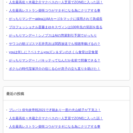
人生最高佐々木蔵之介マクベスの一人芝居でZONEに入った話！
人生最高レストラン柴咲コウがマタギになる為にクリアする事
がっちりマンデーaideaはAAカーゴをマックに採用されて急成長
プロフェッショナル斎藤まゆキスヴィンは100年先の笑顔を造る
がっちりマンデー！シノプスはAIの惣菜割引予測でがっちり
サワコの朝ゴゴスマ石井亮次は関西放送でも視聴率稼げるの？
youは何しに？ベトナムyouズン＆ダンのさくら食堂は定食屋
がっちりマンデー！パキッテってなんだか名前で想像できる？
ボクらの時代窪塚洋介の信じる心が息子の立ち直りを助けた！
最近の投稿
プレバト俳句炎帝戦2021で才能あり一度の犬山紙子が下克上！
人生最高佐々木蔵之介マクベスの一人芝居でZONEに入った話！
人生最高レストラン柴咲コウがマタギになる為にクリアする事