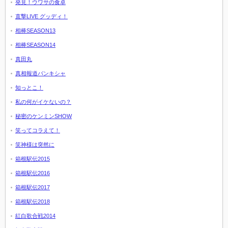
発見！ウワサの食卓
直撃LIVE グッディ！
相棒SEASON13
相棒SEASON14
真田丸
真相報道バンキシャ
知っとこ！
私の何がイケないの？
秘密のケンミンSHOW
笑ってコラえて！
笑神様は突然に
箱根駅伝2015
箱根駅伝2016
箱根駅伝2017
箱根駅伝2018
紅白歌合戦2014