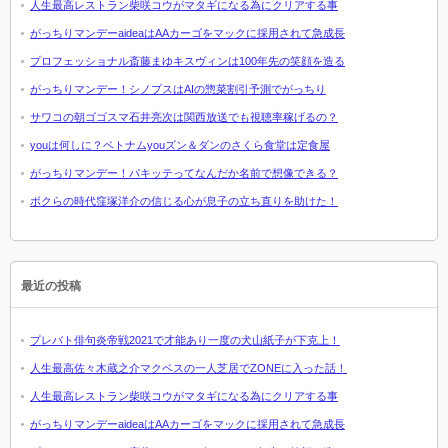
人生最高レストラン柴咲コウがマタギになる為にクリアする事
がっちりマンデーaideaはAAカーゴをマックに採用されて急成長
プロフェッショナル斎藤まゆキスヴィンは100年先の笑顔を造る
がっちりマンデー！シノプスはAIの惣菜割引予測でがっちり
サワコの朝ゴゴスマ石井亮次は関西放送でも視聴率稼げるの？
youは何しに？ベトナムyouズン＆ダンのさくら食堂は定食屋
がっちりマンデー！パキッテってなんだか名前で想像できる？
ボクらの時代窪塚洋介の信じる心が息子の立ち直りを助けた！
最近の投稿
プレバト俳句炎帝戦2021で才能あり一度の犬山紙子が下克上！
人生最高佐々木蔵之介マクベスの一人芝居でZONEに入った話！
人生最高レストラン柴咲コウがマタギになる為にクリアする事
がっちりマンデーaideaはAAカーゴをマックに採用されて急成長