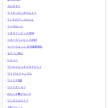
ヨルタモリ
ライオンのごきげんよう
ランチのアッコちゃん
リーガルハイ
リオオリンピック2016
リオパラリンピック2016
リバースエッジ 大川端探偵社
るろうに剣心
レビュー
ワールドビジネスサテライト
ワイド!スクランブル
ワイドナB面
ワイドナショー
わたしを離さないで
ワンダフルライフ
下町ロケット