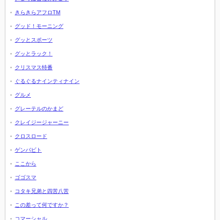
きらきらアフロTM
グッド！モーニング
グッとスポーツ
グッとラック！
クリスマス特番
ぐるぐるナインティナイン
グルメ
グレーテルのかまど
クレイジージャーニー
クロスロード
ゲンバビト
ここから
ゴゴスマ
コタキ兄弟と四苦八苦
この差って何ですか？
コマーシャル