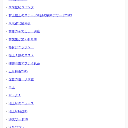
未来世紀ジパング
村上信五のスポーツ奇跡の瞬間アワード2019
東京都北区赤羽
林修の今でしょ！講座
林先生が驚く初耳学
格付けニッポン！
極上！旅のススメ
櫻井有吉アブナイ夜会
正月特番2015
歴史の道 歩き旅
民王
水トク！
池上彰のニュース
池上彰解説塾
沸騰ワード10
流星ワゴン