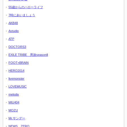
55歳からのハローライフ
7時にあいましょう
AKB48
Astudio
ATP
DOCTORS3
EXILE TRIBE 男旅seasonⅡ
FOOT×BRAIN
HERO2014
livemonster
LOVEMUSIC
melodix
MIU404
MOZU
Mr.サンデー
NEWS ZERO