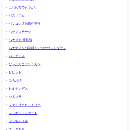
はじめてのおつかい
バズリズム
パソコン遠隔操作事件
バックステージ
ハナタカ!優越館
バナナマンの決断までのカウントダウン
バラエティ
ぴったんこカン☆カン
ビビット
ひるおび
ヒルナンデス
ひるブラ
ファミリーヒストリー
フィギュアスケート
ぶっちゃけ寺
ブラタモリ