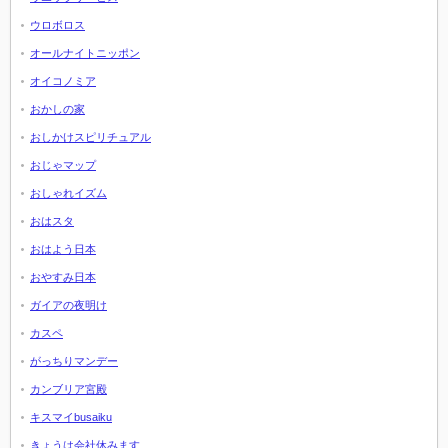
ウロボロス
オールナイトニッポン
オイコノミア
おかしの家
おしかけスピリチュアル
おじゃマップ
おしゃれイズム
おはスタ
おはよう日本
おやすみ日本
ガイアの夜明け
カスペ
がっちりマンデー
カンブリア宮殿
キスマイbusaiku
きょうは会社休みます