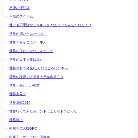
不便な便利屋
不惑のスクラム
世にも不思議なランキング なんで？なんで？なんで？
世界が驚いたニッポン！
世界ナゼそこに？日本人
世界の何だコレ!?ミステリー
世界の日本人妻は見た！
世界の村で発見!こんなところに日本人
世界の秘境で大発見！日本食堂２０
世界一受けたい授業
世界丸見え
世界卓球2014
世界行ってみたらホントはこんなトコだった
世界陸上
中居正広のISORO
中居正広のミになる図書館