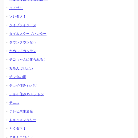
ソノサキ
ソレダメ！
タイプライターズ
タイムスクープハンター
ダウンタウンなう
ためしてガッテン
チコちゃんに叱られる！
ちちんぷいぷい
チマタの噺
チョイ住み in パリ
チョイ住み in ロンドン
テニス
テレビ未来遺産
ドキュメンタリー
とくダネ！
どさんこワイド