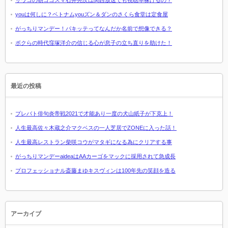
サワコの朝ゴゴスマ石井亮次は関西放送でも視聴率稼げるの？
youは何しに？ベトナムyouズン＆ダンのさくら食堂は定食屋
がっちりマンデー！パキッテってなんだか名前で想像できる？
ボクらの時代窪塚洋介の信じる心が息子の立ち直りを助けた！
最近の投稿
プレバト俳句炎帝戦2021で才能あり一度の犬山紙子が下克上！
人生最高佐々木蔵之介マクベスの一人芝居でZONEに入った話！
人生最高レストラン柴咲コウがマタギになる為にクリアする事
がっちりマンデーaideaはAAカーゴをマックに採用されて急成長
プロフェッショナル斎藤まゆキスヴィンは100年先の笑顔を造る
アーカイブ