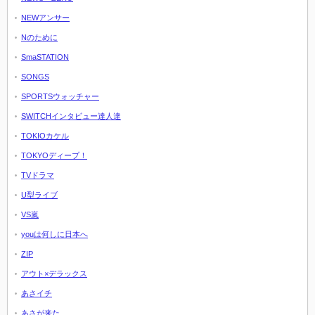
NEWアンサー
Nのために
SmaSTATION
SONGS
SPORTSウォッチャー
SWITCHインタビュー達人達
TOKIOカケル
TOKYOディープ！
TVドラマ
U型ライブ
VS嵐
youは何しに日本へ
ZIP
アウト×デラックス
あさイチ
あさが来た