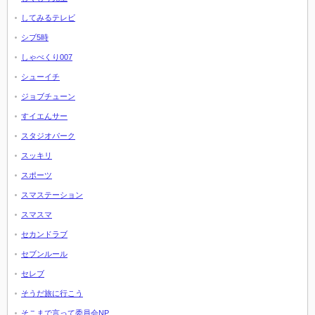
してみるテレビ
シブ5時
しゃべくり007
シューイチ
ジョブチューン
すイエんサー
スタジオパーク
スッキリ
スポーツ
スマステーション
スマスマ
セカンドラブ
セブンルール
セレブ
そうだ旅に行こう
そこまで言って委員会NP