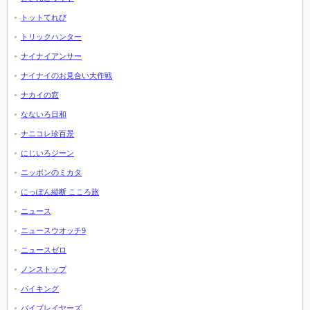
トットてれび
トリックハンター
ナイナイアンサー
ナイナイのお見合い大作戦
ナカイの窓
なないろ日和
ナニコレ珍百景
にじいろジーン
ニッポンのミカタ
にっぽん縦断 こころ旅
ニュース
ニュースウオッチ9
ニュースゼロ
ノンストップ
バイキング
バイプレイヤーズ