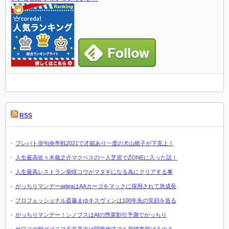
RSS
プレバト俳句炎帝戦2021で才能あり一度の犬山紙子が下克上！
人生最高佐々木蔵之介マクベスの一人芝居でZONEに入った話！
人生最高レストラン柴咲コウがマタギになる為にクリアする事
がっちりマンデーaideaはAAカーゴをマックに採用されて急成長
プロフェッショナル斎藤まゆキスヴィンは100年先の笑顔を造る
がっちりマンデー！シノプスはAIの惣菜割引予測でがっちり