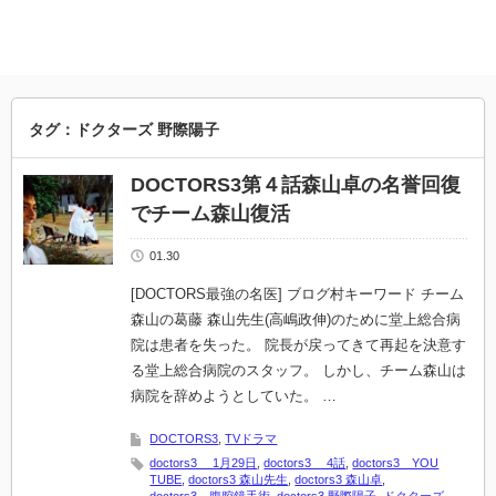
タグ：ドクターズ 野際陽子
DOCTORS3第４話森山卓の名誉回復
でチーム森山復活
01.30
[DOCTORS最強の名医] ブログ村キーワード チーム
森山の葛藤 森山先生(高嶋政伸)のために堂上総合病
院は患者を失った。 院長が戻ってきて再起を決意す
る堂上総合病院のスタッフ。 しかし、チーム森山は
病院を辞めようとしていた。 …
DOCTORS3
,
TVドラマ
doctors3 1月29日
,
doctors3 4話
,
doctors3 YOU
TUBE
,
doctors3 森山先生
,
doctors3 森山卓
,