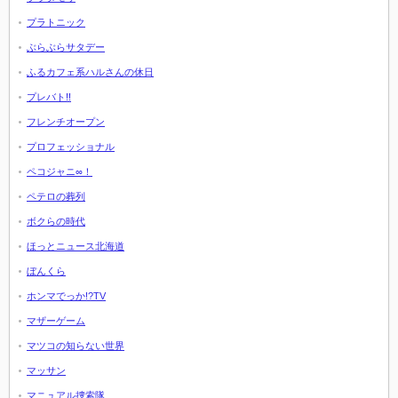
プラトニック
ぶらぶらサタデー
ふるカフェ系ハルさんの休日
プレバト!!
フレンチオープン
プロフェッショナル
ペコジャニ∞！
ペテロの葬列
ボクらの時代
ほっとニュース北海道
ぼんくら
ホンマでっか!?TV
マザーゲーム
マツコの知らない世界
マッサン
マニュアル捜索隊