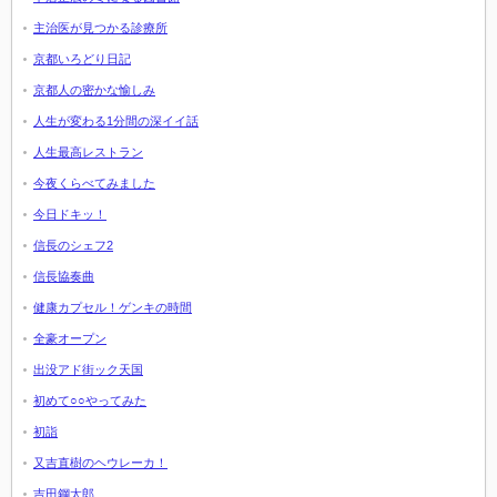
主治医が見つかる診療所
京都いろどり日記
京都人の密かな愉しみ
人生が変わる1分間の深イイ話
人生最高レストラン
今夜くらべてみました
今日ドキッ！
信長のシェフ2
信長協奏曲
健康カプセル！ゲンキの時間
全豪オープン
出没アド街ック天国
初めて○○やってみた
初詣
又吉直樹のヘウレーカ！
吉田鋼太郎