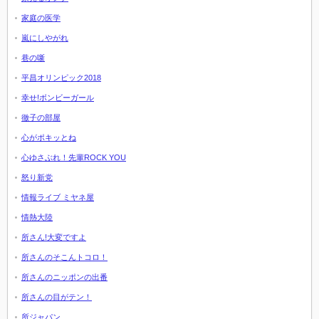
家庭の医学
嵐にしやがれ
巷の噺
平昌オリンピック2018
幸せ!ボンビーガール
徹子の部屋
心がポキッとね
心ゆさぶれ！先輩ROCK YOU
怒り新党
情報ライブ ミヤネ屋
情熱大陸
所さん!大変ですよ
所さんのそこんトコロ！
所さんのニッポンの出番
所さんの目がテン！
所ジャパン