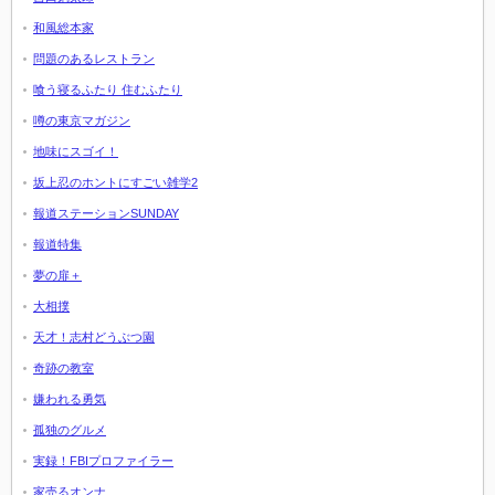
和風総本家
問題のあるレストラン
喰う寝るふたり 住むふたり
噂の東京マガジン
地味にスゴイ！
坂上忍のホントにすごい雑学2
報道ステーションSUNDAY
報道特集
夢の扉＋
大相撲
天才！志村どうぶつ園
奇跡の教室
嫌われる勇気
孤独のグルメ
実録！FBIプロファイラー
家売るオンナ