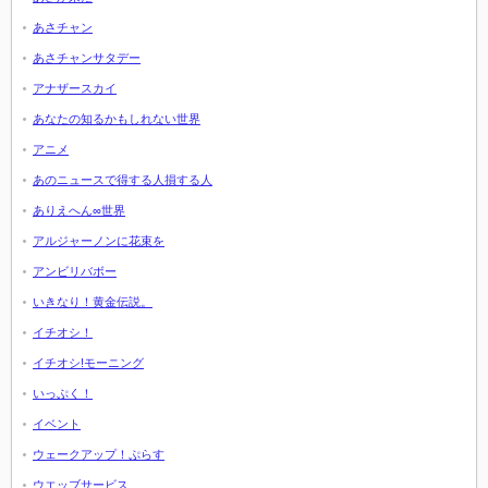
あさチャン
あさチャンサタデー
アナザースカイ
あなたの知るかもしれない世界
アニメ
あのニュースで得する人損する人
ありえへん∞世界
アルジャーノンに花束を
アンビリバボー
いきなり！黄金伝説。
イチオシ！
イチオシ!モーニング
いっぷく！
イベント
ウェークアップ！ぷらす
ウエッブサービス