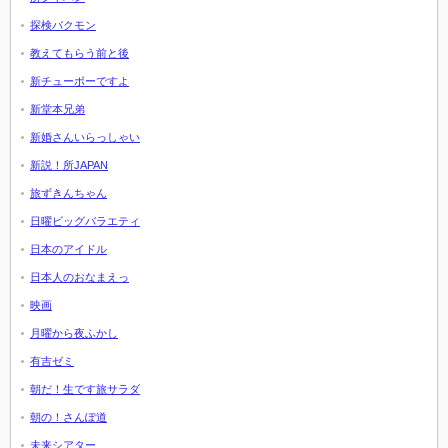
探検バクモン
教えてもらう前と後
新チューボーですよ
新堂本兄弟
新婚さんいらっしゃい
新説！所JAPAN
旅ずきんちゃん
日曜ビッグバラエティ
日本のアイドル
日本人のおなまえっ
映画
月曜から夜ふかし
有吉ゼミ
朝だ！生です旅サラダ
朝の！さんぽ道
未来シアター