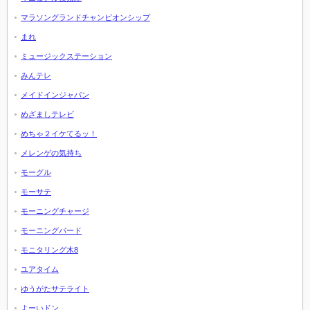
マラソングランドチャンピオンシップ
まれ
ミュージックステーション
みんテレ
メイドインジャパン
めざましテレビ
めちゃ２イケてるッ！
メレンゲの気持ち
モーグル
モーサテ
モーニングチャージ
モーニングバード
モニタリング木8
ユアタイム
ゆうがたサテライト
よーいドン