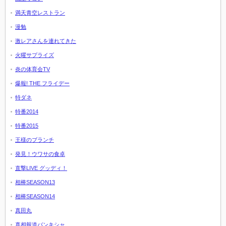
満天青空レストラン
漫勉
激レアさんを連れてきた
火曜サプライズ
炎の体育会TV
爆報! THE フライデー
特ダネ
特番2014
特番2015
王様のブランチ
発見！ウワサの食卓
直撃LIVE グッディ！
相棒SEASON13
相棒SEASON14
真田丸
真相報道バンキシャ