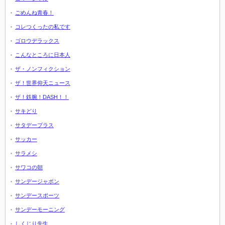
ごめんね青春！
コレつくったの私です
ゴロウデラックス
こんなところに日本人
ザ・ノンフィクション
ザ！世界仰天ニュース
ザ！鉄腕！DASH！！
サキどり
サタデープラス
サッカー
サラメシ
サワコの朝
サンデージャポン
サンデースポーツ
サンデーモーニング
しくじり先生