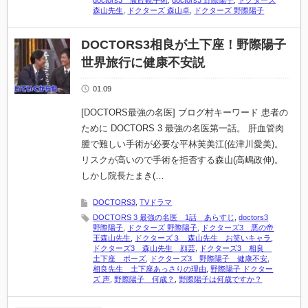
doctors3 腹腔鏡手術
,
doctors3 野際陽子
,
ドクターズ
森山先生
,
ドクターズ 森山卓
,
ドクターズ 野際陽子
DOCTORS3相良が土下座！野際陽子
世界旅行に健康不安説
01.09
[DOCTORS最強の名医] ブログ村キーワード 患者の
ために DOCTORS 3 最強の名医第一話。 肝血管肉
腫で難しい手術が必要な平林芙美江(佐津川愛美)。
リスクが高いので手術を拒否する森山(高嶋政伸)。
しかし院長たまき(…
DOCTORS3
,
TVドラマ
DOCTORS 3 最強の名医 1話 あらすじ
,
doctors3
野際陽子
,
ドクターズ 野際陽子
,
ドクターズ3 悪の帝
王森山先生
,
ドクターズ３ 森山先生 お笑いキャラ
,
ドクターズ3 森山先生 顔芸
,
ドクターズ3 相良
土下座 ポーズ
,
ドクターズ3 野際陽子 健康不安
,
相良先生 土下座あっさりの理由
,
野際陽子 ドクター
ズ 声
,
野際陽子 何歳？
,
野際陽子は何歳ですか？