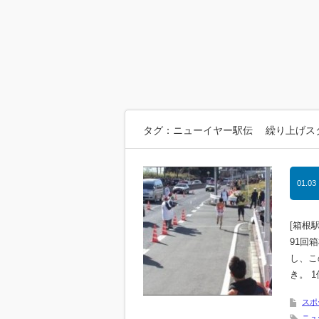
タグ：ニューイヤー駅伝 繰り上げス
01.03
[箱根
91回
し、こ
き。 
スポ
ニュ