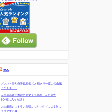
RSS
プレバト俳句炎帝戦2021で才能あり一度の犬山紙
子が下克上！
人生最高佐々木蔵之介マクベスの一人芝居で
ZONEに入った話！
人生最高レストラン柴咲コウがマタギになる為に
クリアする事