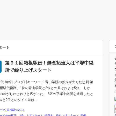
タート
第９１回箱根駅伝！無念拓殖大は平塚中継
所で繰り上げスタート
駅伝 速報] ブログ村キーワード 青山学院の独走が生んだ悲劇 第
箱根駅伝復路、1位の青山学院と2位との差はおよそ5分。 しか
の差がじわじわりと広がった。 8区の平塚中継所を通過したと
1位と2位とのタイム差は…
ーツ
,
箱根駅伝2015
ーイヤー駅伝 繰り上げスタート
,
拓殖大 繰り上げスタート
,
箱根