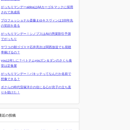
がっちりマンデーaideaはAAカーゴをマックに採用
されて急成長
プロフェッショナル斎藤まゆキスヴィンは100年先
の笑顔を造る
がっちりマンデー！シノプスはAIの惣菜割引予測
でがっちり
サワコの朝ゴゴスマ石井亮次は関西放送でも視聴
率稼げるの？
youは何しに？ベトナムyouズン＆ダンのさくら食
堂は定食屋
がっちりマンデー！パキッテってなんだか名前で
想像できる？
ボクらの時代窪塚洋介の信じる心が息子の立ち直
りを助けた！
最近の投稿