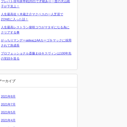
プレバト俳句炎帝戦2021で才能あり一度の犬山紙
子が下克上！
人生最高佐々木蔵之介マクベスの一人芝居で
ZONEに入った話！
人生最高レストラン柴咲コウがマタギになる為に
クリアする事
がっちりマンデーaideaはAAカーゴをマックに採用
されて急成長
プロフェッショナル斎藤まゆキスヴィンは100年先
の笑顔を造る
アーカイブ
2021年8月
2021年7月
2021年5月
2021年4月