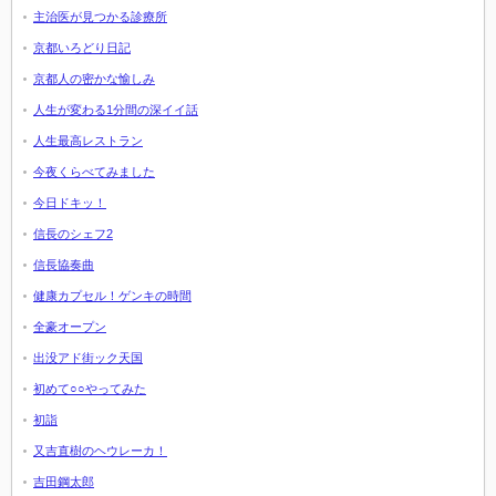
主治医が見つかる診療所
京都いろどり日記
京都人の密かな愉しみ
人生が変わる1分間の深イイ話
人生最高レストラン
今夜くらべてみました
今日ドキッ！
信長のシェフ2
信長協奏曲
健康カプセル！ゲンキの時間
全豪オープン
出没アド街ック天国
初めて○○やってみた
初詣
又吉直樹のヘウレーカ！
吉田鋼太郎