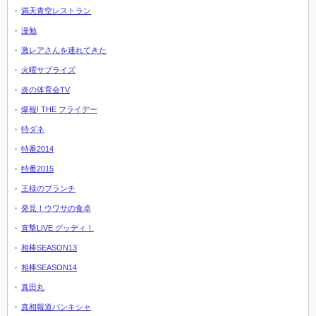
満天青空レストラン
漫勉
激レアさんを連れてきた
火曜サプライズ
炎の体育会TV
爆報! THE フライデー
特ダネ
特番2014
特番2015
王様のブランチ
発見！ウワサの食卓
直撃LIVE グッディ！
相棒SEASON13
相棒SEASON14
真田丸
真相報道バンキシャ