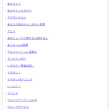
あさチャン
あさチャンサタデー
アナザースカイ
あなたの知るかもしれない世界
アニメ
あのニュースで得する人損する人
ありえへん∞世界
アルジャーノンに花束を
アンビリバボー
いきなり！黄金伝説。
イチオシ！
イチオシ!モーニング
いっぷく！
イベント
ウェークアップ！ぷらす
ウエッブサービス