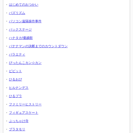
はじめてのおつかい
バズリズム
パソコン遠隔操作事件
バックステージ
ハナタカ!優越館
バナナマンの決断までのカウントダウン
バラエティ
ぴったんこカン☆カン
ビビット
ひるおび
ヒルナンデス
ひるブラ
ファミリーヒストリー
フィギュアスケート
ぶっちゃけ寺
ブラタモリ