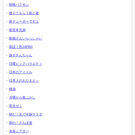
探検バクモン
教えてもらう前と後
新チューボーですよ
新堂本兄弟
新婚さんいらっしゃい
新説！所JAPAN
旅ずきんちゃん
日曜ビッグバラエティ
日本のアイドル
日本人のおなまえっ
映画
月曜から夜ふかし
有吉ゼミ
朝だ！生です旅サラダ
朝の！さんぽ道
未来シアター