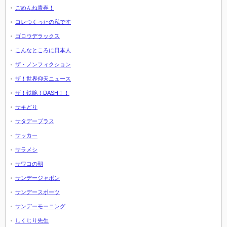
ごめんね青春！
コレつくったの私です
ゴロウデラックス
こんなところに日本人
ザ・ノンフィクション
ザ！世界仰天ニュース
ザ！鉄腕！DASH！！
サキどり
サタデープラス
サッカー
サラメシ
サワコの朝
サンデージャポン
サンデースポーツ
サンデーモーニング
しくじり先生