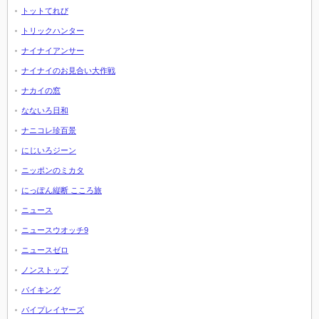
トットてれび
トリックハンター
ナイナイアンサー
ナイナイのお見合い大作戦
ナカイの窓
なないろ日和
ナニコレ珍百景
にじいろジーン
ニッポンのミカタ
にっぽん縦断 こころ旅
ニュース
ニュースウオッチ9
ニュースゼロ
ノンストップ
バイキング
バイプレイヤーズ