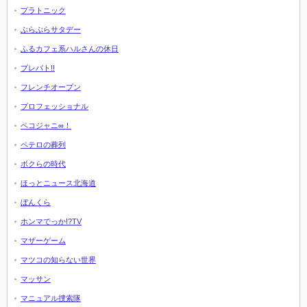
プラトニック
ぶらぶらサタデー
ふるカフェ系ハルさんの休日
プレバト!!
フレンチオープン
プロフェッショナル
ペコジャニ∞！
ペテロの葬列
ボクらの時代
ほっとニュース北海道
ぼんくら
ホンマでっか!?TV
マザーゲーム
マツコの知らない世界
マッサン
マニュアル捜索隊