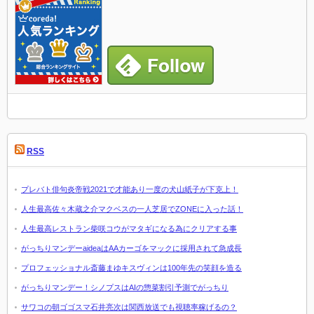
RSS
プレバト俳句炎帝戦2021で才能あり一度の犬山紙子が下克上！
人生最高佐々木蔵之介マクベスの一人芝居でZONEに入った話！
人生最高レストラン柴咲コウがマタギになる為にクリアする事
がっちりマンデーaideaはAAカーゴをマックに採用されて急成長
プロフェッショナル斎藤まゆキスヴィンは100年先の笑顔を造る
がっちりマンデー！シノプスはAIの惣菜割引予測でがっちり
サワコの朝ゴゴスマ石井亮次は関西放送でも視聴率稼げるの？