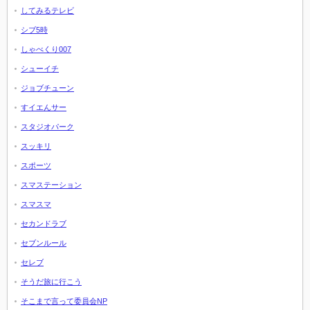
してみるテレビ
シブ5時
しゃべくり007
シューイチ
ジョブチューン
すイエんサー
スタジオパーク
スッキリ
スポーツ
スマステーション
スマスマ
セカンドラブ
セブンルール
セレブ
そうだ旅に行こう
そこまで言って委員会NP