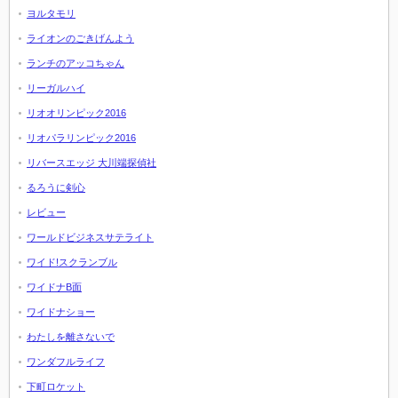
ヨルタモリ
ライオンのごきげんよう
ランチのアッコちゃん
リーガルハイ
リオオリンピック2016
リオパラリンピック2016
リバースエッジ 大川端探偵社
るろうに剣心
レビュー
ワールドビジネスサテライト
ワイド!スクランブル
ワイドナB面
ワイドナショー
わたしを離さないで
ワンダフルライフ
下町ロケット