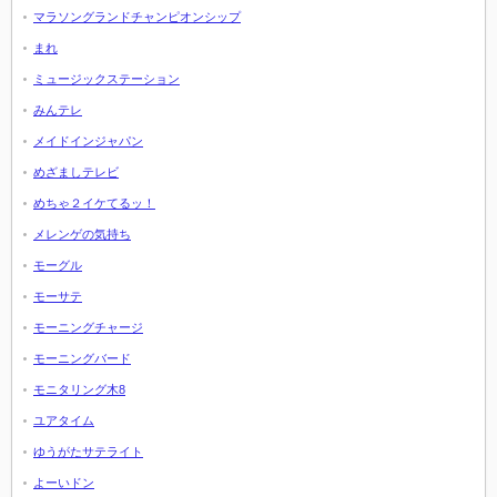
マラソングランドチャンピオンシップ
まれ
ミュージックステーション
みんテレ
メイドインジャパン
めざましテレビ
めちゃ２イケてるッ！
メレンゲの気持ち
モーグル
モーサテ
モーニングチャージ
モーニングバード
モニタリング木8
ユアタイム
ゆうがたサテライト
よーいドン