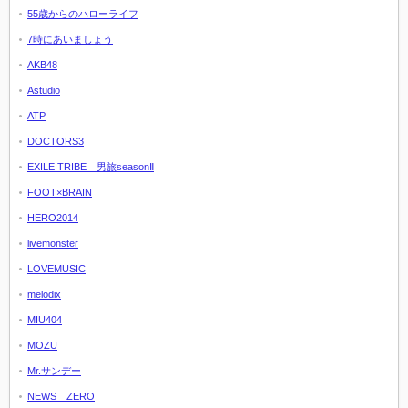
55歳からのハローライフ
7時にあいましょう
AKB48
Astudio
ATP
DOCTORS3
EXILE TRIBE 男旅seasonⅡ
FOOT×BRAIN
HERO2014
livemonster
LOVEMUSIC
melodix
MIU404
MOZU
Mr.サンデー
NEWS ZERO