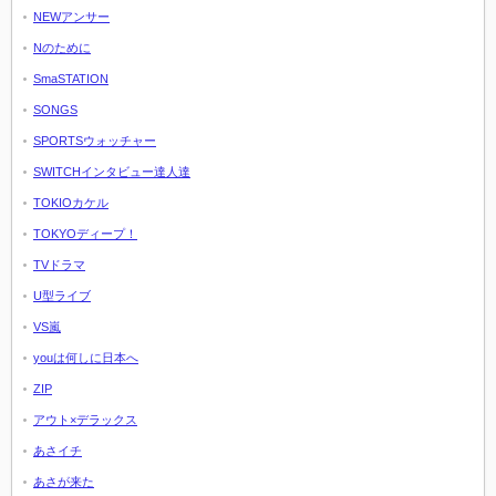
NEWアンサー
Nのために
SmaSTATION
SONGS
SPORTSウォッチャー
SWITCHインタビュー達人達
TOKIOカケル
TOKYOディープ！
TVドラマ
U型ライブ
VS嵐
youは何しに日本へ
ZIP
アウト×デラックス
あさイチ
あさが来た