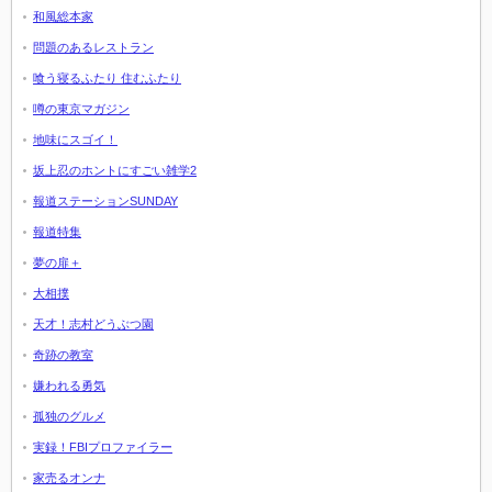
和風総本家
問題のあるレストラン
喰う寝るふたり 住むふたり
噂の東京マガジン
地味にスゴイ！
坂上忍のホントにすごい雑学2
報道ステーションSUNDAY
報道特集
夢の扉＋
大相撲
天才！志村どうぶつ園
奇跡の教室
嫌われる勇気
孤独のグルメ
実録！FBIプロファイラー
家売るオンナ