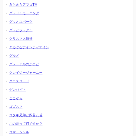
きらきらアフロTM
グッド！モーニング
グッとスポーツ
グッとラック！
クリスマス特番
ぐるぐるナインティナイン
グルメ
グレーテルのかまど
クレイジージャーニー
クロスロード
ゲンバビト
ここから
ゴゴスマ
コタキ兄弟と四苦八苦
この差って何ですか？
コマーシャル