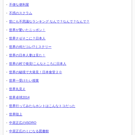
不便な便利屋
不惑のスクラム
世にも不思議なランキング なんで？なんで？なんで？
世界が驚いたニッポン！
世界ナゼそこに？日本人
世界の何だコレ!?ミステリー
世界の日本人妻は見た！
世界の村で発見!こんなところに日本人
世界の秘境で大発見！日本食堂２０
世界一受けたい授業
世界丸見え
世界卓球2014
世界行ってみたらホントはこんなトコだった
世界陸上
中居正広のISORO
中居正広のミになる図書館