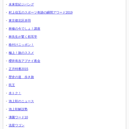
未来世紀ジパング
村上信五のスポーツ奇跡の瞬間アワード2019
東京都北区赤羽
林修の今でしょ！講座
林先生が驚く初耳学
格付けニッポン！
極上！旅のススメ
櫻井有吉アブナイ夜会
正月特番2015
歴史の道 歩き旅
民王
水トク！
池上彰のニュース
池上彰解説塾
沸騰ワード10
流星ワゴン