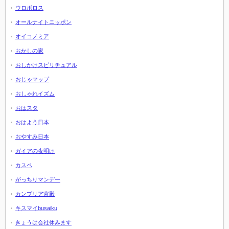
ウロボロス
オールナイトニッポン
オイコノミア
おかしの家
おしかけスピリチュアル
おじゃマップ
おしゃれイズム
おはスタ
おはよう日本
おやすみ日本
ガイアの夜明け
カスペ
がっちりマンデー
カンブリア宮殿
キスマイbusaiku
きょうは会社休みます