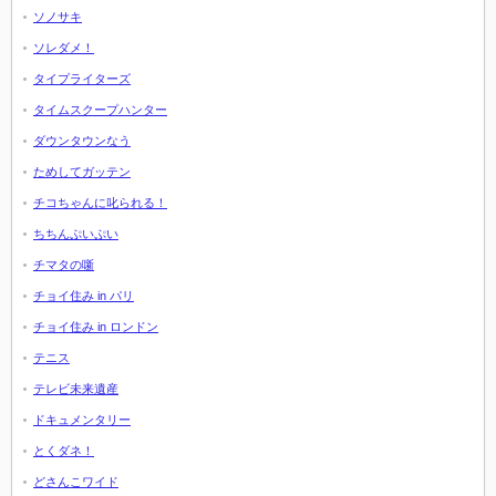
ソノサキ
ソレダメ！
タイプライターズ
タイムスクープハンター
ダウンタウンなう
ためしてガッテン
チコちゃんに叱られる！
ちちんぷいぷい
チマタの噺
チョイ住み in パリ
チョイ住み in ロンドン
テニス
テレビ未来遺産
ドキュメンタリー
とくダネ！
どさんこワイド