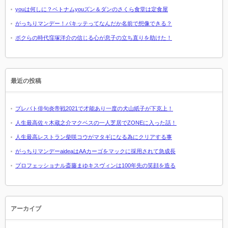
youは何しに？ベトナムyouズン＆ダンのさくら食堂は定食屋
がっちりマンデー！パキッテってなんだか名前で想像できる？
ボクらの時代窪塚洋介の信じる心が息子の立ち直りを助けた！
最近の投稿
プレバト俳句炎帝戦2021で才能あり一度の犬山紙子が下克上！
人生最高佐々木蔵之介マクベスの一人芝居でZONEに入った話！
人生最高レストラン柴咲コウがマタギになる為にクリアする事
がっちりマンデーaideaはAAカーゴをマックに採用されて急成長
プロフェッショナル斎藤まゆキスヴィンは100年先の笑顔を造る
アーカイブ