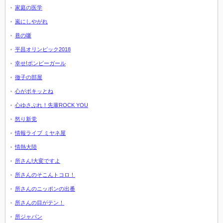
家庭の医学
嵐にしやがれ
巷の噺
平昌オリンピック2018
幸せ!ボンビーガール
徹子の部屋
心がポキッとね
心ゆさぶれ！先輩ROCK YOU
怒り新党
情報ライブ ミヤネ屋
情熱大陸
所さん!大変ですよ
所さんのそこんトコロ！
所さんのニッポンの出番
所さんの目がテン！
所ジャパン